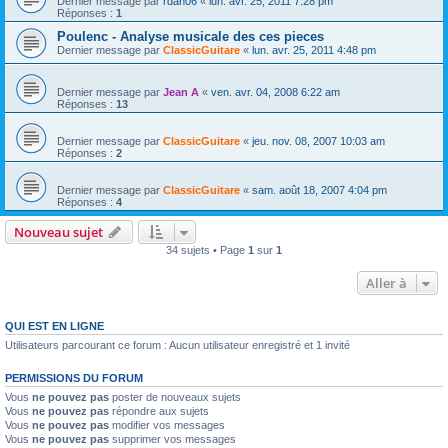
Dernier message par
rdan06
«
lun. avr. 25, 2011 7:28 pm
Réponses :
1
Poulenc - Analyse musicale des ces pieces
Dernier message par
ClassicGuitare
«
lun. avr. 25, 2011 4:48 pm
Dernier message par
Jean A
«
ven. avr. 04, 2008 6:22 am
Réponses :
13
Dernier message par
ClassicGuitare
«
jeu. nov. 08, 2007 10:03 am
Réponses :
2
Dernier message par
ClassicGuitare
«
sam. août 18, 2007 4:04 pm
Réponses :
4
Nouveau sujet
34 sujets • Page
1
sur
1
Aller à
QUI EST EN LIGNE
Utilisateurs parcourant ce forum : Aucun utilisateur enregistré et 1 invité
PERMISSIONS DU FORUM
Vous
ne pouvez pas
poster de nouveaux sujets
Vous
ne pouvez pas
répondre aux sujets
Vous
ne pouvez pas
modifier vos messages
Vous
ne pouvez pas
supprimer vos messages