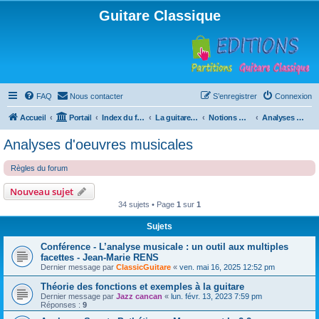
Guitare Classique
FAQ
Nous contacter
S’enregistrer
Connexion
Accueil
Portail
Index du forum
La guitare : instrument, cours et théorie
Notions musicales
Analyses d'oeuvres musicales
Analyses d'oeuvres musicales
Règles du forum
Nouveau sujet
34 sujets • Page
1
sur
1
Sujets
Conférence - L’analyse musicale : un outil aux multiples
facettes - Jean-Marie RENS
Dernier message par
ClassicGuitare
«
ven. mai 16, 2025 12:52 pm
Théorie des fonctions et exemples à la guitare
Dernier message par
Jazz cancan
«
lun. févr. 13, 2023 7:59 pm
Réponses :
9