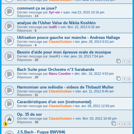
comment ça se joue?
Dernier message par
Syl~vie
«
sam. mai 23, 2015 10:16 pm
Réponses :
14
analyse de l'Usher Valse de Nikita Koshkin
Dernier message par
isa95
«
ven. févr. 22, 2013 6:32 am
Réponses :
6
Utilisation pouce gauche sur manche - Andreas Hallage
Dernier message par
ClassicGuitare
«
lun. janv. 28, 2013 9:52 pm
Réponses :
4
Besoin d'aide pour mon épreuve orale de musique
Dernier message par
JeanR1
«
mer. janv. 16, 2013 7:54 pm
Réponses :
20
1
2
Bach Suite pour Orchestre n°3 Sarabande
Dernier message par
Manu Cavalier
«
dim. déc. 16, 2012 4:53 pm
Réponses :
20
1
2
Harmoniser une mélodie - videos de Thibault Muller
Dernier message par
ClassicGuitare
«
mer. avr. 11, 2012 8:40 am
Réponses :
11
Caractéristiques d'un son (instrumental)
Dernier message par
ClassicGuitare
«
lun. avr. 09, 2012 12:59 pm
Op. 35 de sor
Dernier message par
ClassicGuitare
«
ven. févr. 03, 2012 10:40 pm
Réponses :
36
1
2
3
J.S.Bach - Fugue BWV846