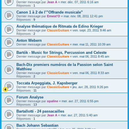
Dernier message par
Jean A
«
mer. déc. 07, 2011 6:16 am
Réponses :
1
Canon 1 à 2 de l’”Offrande musicale”
Dernier message par
Ernest'O
«
mar. nov. 08, 2011 12:41 pm
Réponses :
9
Analyse thématique de Ritmata de Edino Krieger
Dernier message par
ClassicGuitare
«
ven. sept. 23, 2011 9:46 am
Réponses :
2
Anton Webern
Dernier message par
ClassicGuitare
«
mer. mai 11, 2011 10:39 am
Bartók - Music for Strings, Percussion and Celeste
Dernier message par
ClassicGuitare
«
ven. mai 06, 2011 8:45 am
Bach-Dix premiers numéros de la Passion selon Saint
Matthieu
Dernier message par
ClassicGuitare
«
ven. mai 06, 2011 8:33 am
Réponses :
2
Toccata Arpeggiata, J. Kapsberger
Dernier message par
ClassicGuitare
«
jeu. avr. 28, 2011 9:26 pm
Réponses :
11
Forum Analyse
Dernier message par
opaline
«
mer. avr. 27, 2011 6:55 pm
Réponses :
13
Bartallotti - 24 passacailles
Dernier message par
Jean A
«
mer. avr. 27, 2011 5:40 am
Réponses :
1
Bach Johann Sebastian