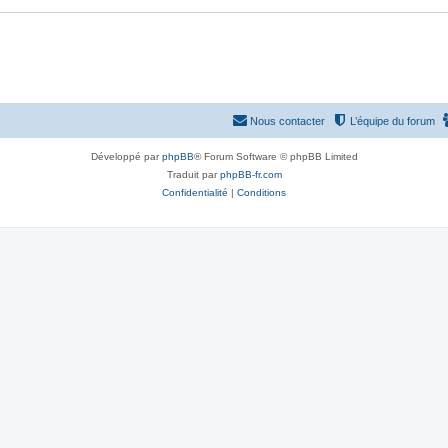
Nous contacter
L’équipe du forum
Développé par
phpBB
® Forum Software © phpBB Limited
Traduit par
phpBB-fr.com
Confidentialité
|
Conditions