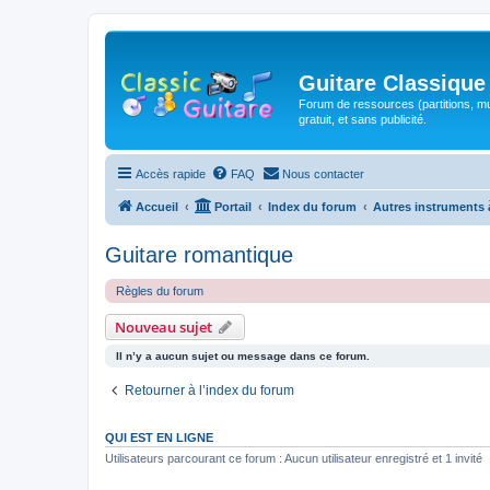
Guitare Classique
Forum de ressources (partitions, mu
gratuit, et sans publicité.
Accès rapide
FAQ
Nous contacter
Accueil
Portail
Index du forum
Autres instruments 
Guitare romantique
Règles du forum
Nouveau sujet
Il n’y a aucun sujet ou message dans ce forum.
Retourner à l’index du forum
QUI EST EN LIGNE
Utilisateurs parcourant ce forum : Aucun utilisateur enregistré et 1 invité