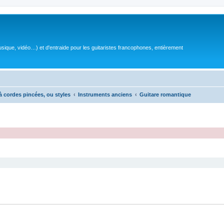
sique, vidéo…) et d'entraide pour les guitaristes francophones, entièrement
à cordes pincées, ou styles
Instruments anciens
Guitare romantique