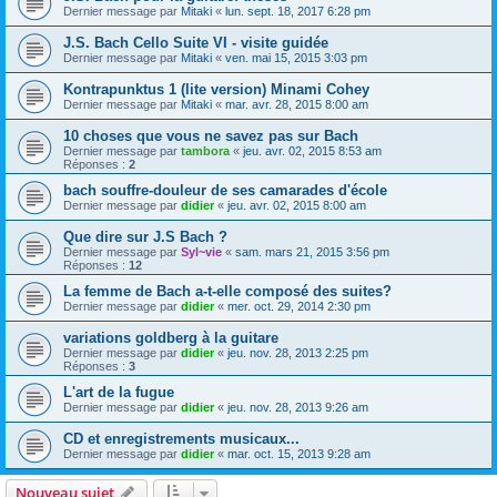
Dernier message par
Mitaki
«
lun. sept. 18, 2017 6:28 pm
J.S. Bach Cello Suite VI - visite guidée
Dernier message par
Mitaki
«
ven. mai 15, 2015 3:03 pm
Kontrapunktus 1 (lite version) Minami Cohey
Dernier message par
Mitaki
«
mar. avr. 28, 2015 8:00 am
10 choses que vous ne savez pas sur Bach
Dernier message par
tambora
«
jeu. avr. 02, 2015 8:53 am
Réponses :
2
bach souffre-douleur de ses camarades d'école
Dernier message par
didier
«
jeu. avr. 02, 2015 8:00 am
Que dire sur J.S Bach ?
Dernier message par
Syl~vie
«
sam. mars 21, 2015 3:56 pm
Réponses :
12
La femme de Bach a-t-elle composé des suites?
Dernier message par
didier
«
mer. oct. 29, 2014 2:30 pm
variations goldberg à la guitare
Dernier message par
didier
«
jeu. nov. 28, 2013 2:25 pm
Réponses :
3
L'art de la fugue
Dernier message par
didier
«
jeu. nov. 28, 2013 9:26 am
CD et enregistrements musicaux...
Dernier message par
didier
«
mar. oct. 15, 2013 9:28 am
Nouveau sujet