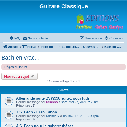
Guitare Classique
FAQ
Nous contacter
S’enregistrer
Connexion
Accueil
Portail
Index du forum
La guitare : instrument, cours et théorie
Oeuvres à la loupe
Bach en vrac...
Bach en vrac...
Règles du forum
Nouveau sujet
12 sujets • Page
1
sur
1
Sujets
Allemande suite BVW996 suite1 pour luth
Dernier message par
rolanbo
«
sam. mai 22, 2021 7:59 am
Réponses :
7
J.S. Bach - Crab Canon
Dernier message par
rolando V
«
lun. nov. 13, 2017 2:39 pm
Réponses :
5
J.S. Bach pour la guitare: thèses