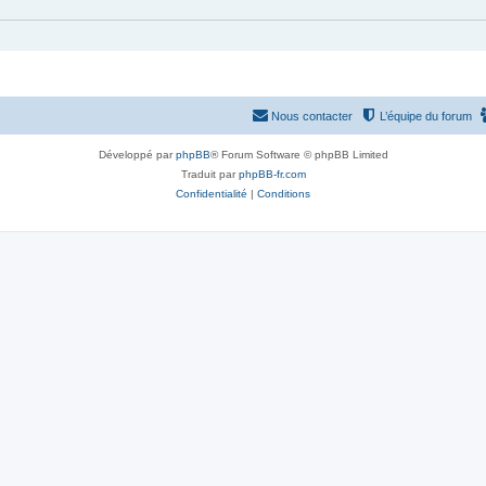
Nous contacter
L’équipe du forum
Développé par
phpBB
® Forum Software © phpBB Limited
Traduit par
phpBB-fr.com
Confidentialité
|
Conditions