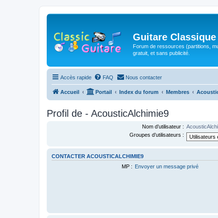
Guitare Classique
Forum de ressources (partitions, mu
gratuit, et sans publicité.
Accès rapide
FAQ
Nous contacter
Accueil
Portail
Index du forum
Membres
Acousti
Profil de - AcousticAlchimie9
Nom d’utilisateur :
AcousticAlch
Groupes d’utilisateurs :
CONTACTER ACOUSTICALCHIMIE9
MP :
Envoyer un message privé