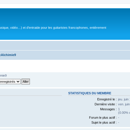
sique, vidéo…) et d'entraide pour les guitaristes francophones, entièrement
cAlchimie9
imie9
STATISTIQUES DU MEMBRE
Enregistré le :
jeu. jui
Dernière visite :
ven. jui
Messages :
1
(0.00% d
Forum le plus actif :
-
Sujet le plus actif :
-