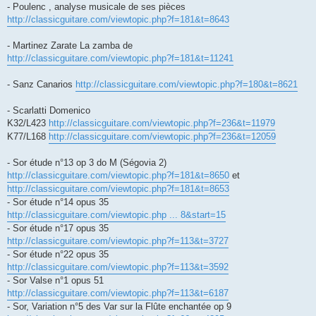
- Poulenc , analyse musicale de ses pièces
http://classicguitare.com/viewtopic.php?f=181&t=8643
- Martinez Zarate La zamba de
http://classicguitare.com/viewtopic.php?f=181&t=11241
- Sanz Canarios
http://classicguitare.com/viewtopic.php?f=180&t=8621
- Scarlatti Domenico
K32/L423
http://classicguitare.com/viewtopic.php?f=236&t=11979
K77/L168
http://classicguitare.com/viewtopic.php?f=236&t=12059
- Sor étude n°13 op 3 do M (Ségovia 2)
http://classicguitare.com/viewtopic.php?f=181&t=8650
et
http://classicguitare.com/viewtopic.php?f=181&t=8653
- Sor étude n°14 opus 35
http://classicguitare.com/viewtopic.php ... 8&start=15
- Sor étude n°17 opus 35
http://classicguitare.com/viewtopic.php?f=113&t=3727
- Sor étude n°22 opus 35
http://classicguitare.com/viewtopic.php?f=113&t=3592
- Sor Valse n°1 opus 51
http://classicguitare.com/viewtopic.php?f=113&t=6187
- Sor, Variation n°5 des Var sur la Flûte enchantée op 9