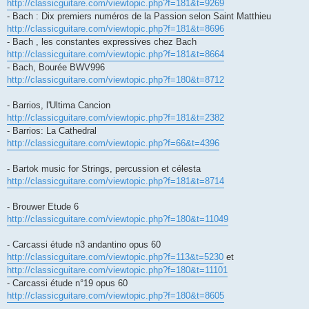
http://classicguitare.com/viewtopic.php?f=181&t=9269
- Bach : Dix premiers numéros de la Passion selon Saint Matthieu
http://classicguitare.com/viewtopic.php?f=181&t=8696
- Bach , les constantes expressives chez Bach
http://classicguitare.com/viewtopic.php?f=181&t=8664
- Bach, Bourée BWV996
http://classicguitare.com/viewtopic.php?f=180&t=8712
- Barrios, l'Ultima Cancion
http://classicguitare.com/viewtopic.php?f=181&t=2382
- Barrios: La Cathedral
http://classicguitare.com/viewtopic.php?f=66&t=4396
- Bartok music for Strings, percussion et célesta
http://classicguitare.com/viewtopic.php?f=181&t=8714
- Brouwer Etude 6
http://classicguitare.com/viewtopic.php?f=180&t=11049
- Carcassi étude n3 andantino opus 60
http://classicguitare.com/viewtopic.php?f=113&t=5230
et
http://classicguitare.com/viewtopic.php?f=180&t=11101
- Carcassi étude n°19 opus 60
http://classicguitare.com/viewtopic.php?f=180&t=8605