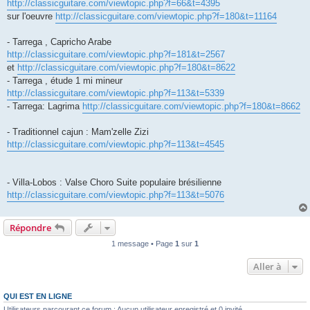
http://classicguitare.com/viewtopic.php?f=66&t=4395
sur l'oeuvre
http://classicguitare.com/viewtopic.php?f=180&t=11164
- Tarrega , Capricho Arabe
http://classicguitare.com/viewtopic.php?f=181&t=2567
et
http://classicguitare.com/viewtopic.php?f=180&t=8622
- Tarrega , étude 1 mi mineur
http://classicguitare.com/viewtopic.php?f=113&t=5339
- Tarrega: Lagrima
http://classicguitare.com/viewtopic.php?f=180&t=8662
- Traditionnel cajun : Mam'zelle Zizi
http://classicguitare.com/viewtopic.php?f=113&t=4545
- Villa-Lobos : Valse Choro Suite populaire brésilienne
http://classicguitare.com/viewtopic.php?f=113&t=5076
Répondre
1 message • Page
1
sur
1
Aller à
QUI EST EN LIGNE
Utilisateurs parcourant ce forum : Aucun utilisateur enregistré et 0 invité