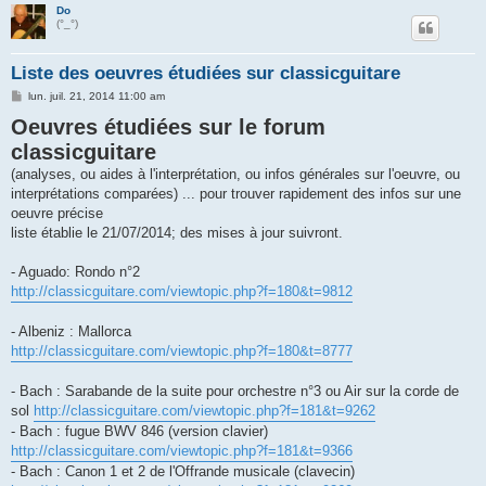
Do
(°_°)
Liste des oeuvres étudiées sur classicguitare
M
lun. juil. 21, 2014 11:00 am
e
Oeuvres étudiées sur le forum
s
s
classicguitare
a
g
(analyses, ou aides à l'interprétation, ou infos générales sur l'oeuvre, ou
e
interprétations comparées) ... pour trouver rapidement des infos sur une
oeuvre précise
liste établie le 21/07/2014; des mises à jour suivront.
- Aguado: Rondo n°2
http://classicguitare.com/viewtopic.php?f=180&t=9812
- Albeniz : Mallorca
http://classicguitare.com/viewtopic.php?f=180&t=8777
- Bach : Sarabande de la suite pour orchestre n°3 ou Air sur la corde de
sol
http://classicguitare.com/viewtopic.php?f=181&t=9262
- Bach : fugue BWV 846 (version clavier)
http://classicguitare.com/viewtopic.php?f=181&t=9366
- Bach : Canon 1 et 2 de l'Offrande musicale (clavecin)