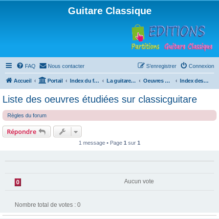
Guitare Classique
FAQ
Nous contacter
S’enregistrer
Connexion
Accueil
Portail
Index du forum
La guitare : instrument, cours et théorie
Oeuvres à la loupe
Index des œuvres étudiées
Liste des oeuvres étudiées sur classicguitare
Règles du forum
Répondre
1 message • Page
1
sur
1
Aucun vote
0
Nombre total de votes :
0