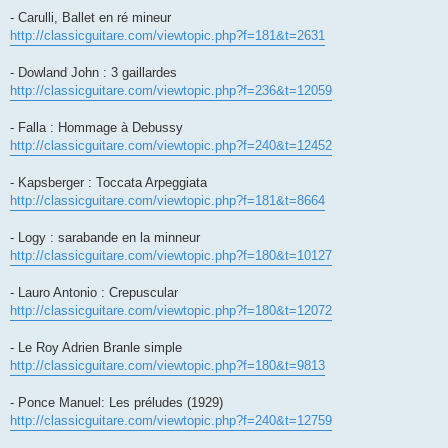
- Carulli, Ballet en ré mineur
http://classicguitare.com/viewtopic.php?f=181&t=2631
- Dowland John : 3 gaillardes
http://classicguitare.com/viewtopic.php?f=236&t=12059
- Falla : Hommage à Debussy
http://classicguitare.com/viewtopic.php?f=240&t=12452
- Kapsberger : Toccata Arpeggiata
http://classicguitare.com/viewtopic.php?f=181&t=8664
- Logy : sarabande en la minneur
http://classicguitare.com/viewtopic.php?f=180&t=10127
- Lauro Antonio : Crepuscular
http://classicguitare.com/viewtopic.php?f=180&t=12072
- Le Roy Adrien Branle simple
http://classicguitare.com/viewtopic.php?f=180&t=9813
- Ponce Manuel: Les préludes (1929)
http://classicguitare.com/viewtopic.php?f=240&t=12759