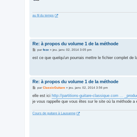
s
a
g
e
au fil du temps
Re: à propos du volume 1 de la méthode
M
par
feze
»
jeu. janv. 02, 2014 3:05 pm
e
s
est ce que quelqu'un pourrais mettre le fichier complet de 
s
a
g
e
Re: à propos du volume 1 de la méthode
M
par
ClassicGuitare
»
jeu. janv. 02, 2014 3:56 pm
e
s
elle est ici
http://partitions-guitare-classique.com ... _prod
s
je vous rappelle que vous êtes sur le site où la méthode a 
a
g
e
Cours de guitare à Lausanne