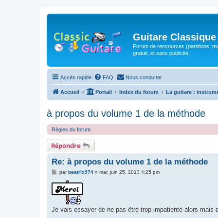
Guitare Classique
Forum de ressources (partitions, mu
gratuit, et sans publicité.
Accès rapide
FAQ
Nous contacter
Accueil
Portail
Index du forum
La guitare : instrum
à propos du volume 1 de la méthode
Règles du forum
Répondre
Re: à propos du volume 1 de la méthode
M
par
beatrix974
»
mar. juin 25, 2013 4:25 pm
e
s
s
a
g
e
Je vais essayer de ne pas être trop impatiente alors mais 