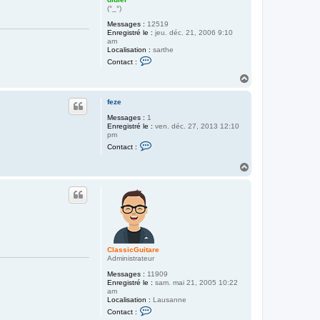
c
r
(°_°)
s
e
a
Messages :
12519
b
Enregistré le :
jeu. déc. 21, 2006 9:10
i
am
n
Localisation :
sarthe
e
C
Contact :
o
n
H
t
a
a
u
c
feze
t
t
Messages :
1
e
Enregistré le :
ven. déc. 27, 2013 12:10
r
pm
d
C
i
Contact :
o
d
n
i
H
t
e
a
a
r
c
u
t
t
e
r
f
e
z
e
ClassicGuitare
Administrateur
Messages :
11909
Enregistré le :
sam. mai 21, 2005 10:22
am
Localisation :
Lausanne
C
Contact :
o