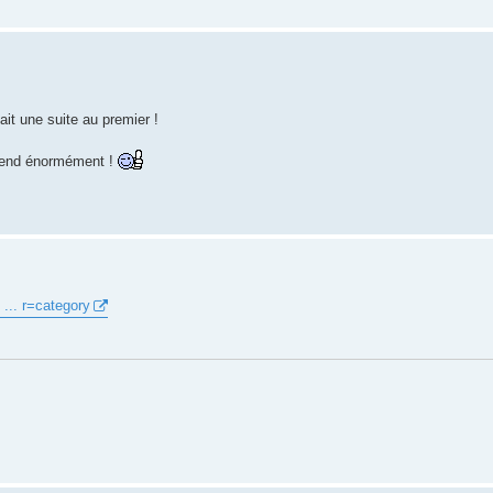
it une suite au premier !
rend énormément !
 ... r=category