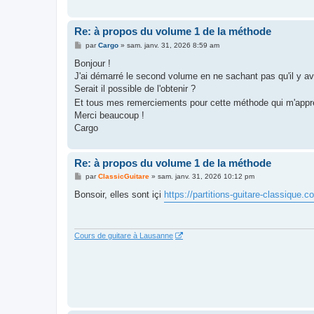
Re: à propos du volume 1 de la méthode
M
par
Cargo
»
sam. janv. 31, 2026 8:59 am
e
s
Bonjour !
s
J'ai démarré le second volume en ne sachant pas qu'il y ava
a
g
Serait il possible de l'obtenir ?
e
Et tous mes remerciements pour cette méthode qui m'app
Merci beaucoup !
Cargo
Re: à propos du volume 1 de la méthode
M
par
ClassicGuitare
»
sam. janv. 31, 2026 10:12 pm
e
s
Bonsoir, elles sont içi
https://partitions-guitare-classique.co
s
a
g
e
Cours de guitare à Lausanne