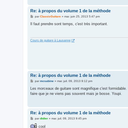
Re: à propos du volume 1 de la méthode
M
par
ClassicGuitare
»
mar. juin 25, 2013 5:47 pm
e
s
Il faut prendre sont temps, c'est très important.
s
a
g
e
Cours de guitare à Lausanne
Re: à propos du volume 1 de la méthode
M
par
mcsabine
»
mar. juil. 09, 2013 9:12 pm
e
s
Les morceaux de guitare sont magnifique c'est formidable. J'
s
faire que je ne viens pas souvent mais je bosse. Youpi.
a
g
e
Re: à propos du volume 1 de la méthode
M
par
didier
»
mar. juil. 09, 2013 9:45 pm
e
s
cool