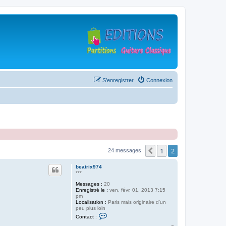
S’enregistrer
Connexion
1
2
Précédente
24 messages
beatrix974
***
Messages :
20
Enregistré le :
ven. févr. 01, 2013 7:15
pm
Localisation :
Paris mais originaire d'un
peu plus loin
C
Contact :
o
n