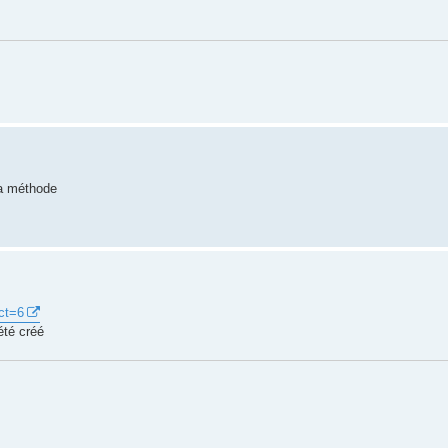
la méthode
uct=6
été créé