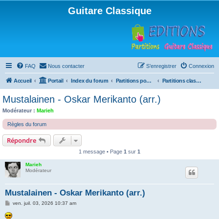
Guitare Classique
FAQ
Nous contacter
S’enregistrer
Connexion
Accueil
Portail
Index du forum
Partitions pour guitare en libre téléchargement
Partitions classées par titre et niveau
Mustalainen - Oskar Merikanto (arr.)
Modérateur :
Marieh
Règles du forum
Répondre
1 message • Page
1
sur
1
Marieh
Modérateur
Mustalainen - Oskar Merikanto (arr.)
M
ven. juil. 03, 2026 10:37 am
e
s