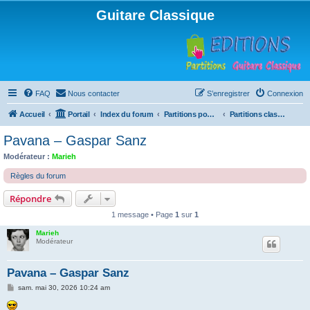
Guitare Classique
FAQ
Nous contacter
S’enregistrer
Connexion
Accueil
Portail
Index du forum
Partitions pour guitare en libre téléchargement
Partitions classées par titre et niveau
Pavana – Gaspar Sanz
Modérateur :
Marieh
Règles du forum
Répondre
1 message • Page
1
sur
1
Marieh
Modérateur
Pavana – Gaspar Sanz
M
sam. mai 30, 2026 10:24 am
e
s