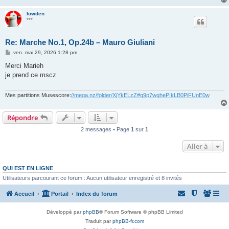
lowden
***
Re: Marche No.1, Op.24b – Mauro Giuliani
M
ven. mai 29, 2026 1:28 pm
e
s
Merci Marieh
s
je prend ce mscz
a
g
e
Mes partitions Musescore:
//mega.nz/folder/XjYkELzZ#q9p7wghePIkLB0PiFUnE0w
Répondre
2 messages • Page
1
sur
1
Aller à
QUI EST EN LIGNE
Utilisateurs parcourant ce forum : Aucun utilisateur enregistré et 8 invités
Accueil
Portail
Index du forum
Développé par
phpBB
® Forum Software © phpBB Limited
Traduit par
phpBB-fr.com