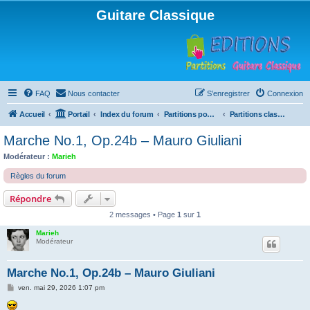
Guitare Classique
FAQ
Nous contacter
S’enregistrer
Connexion
Accueil
Portail
Index du forum
Partitions pour guitare en libre téléchargement
Partitions classées par titre et niveau
Marche No.1, Op.24b – Mauro Giuliani
Modérateur :
Marieh
Règles du forum
Répondre
2 messages • Page
1
sur
1
Marieh
Modérateur
Marche No.1, Op.24b – Mauro Giuliani
M
ven. mai 29, 2026 1:07 pm
e
s