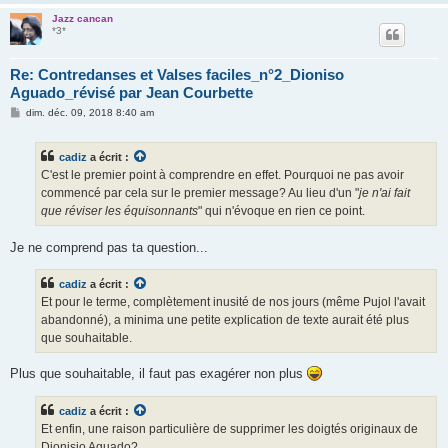
Jazz cancan
*3*
Re: Contredanses et Valses faciles_n°2_Dioniso
Aguado_révisé par Jean Courbette
M
dim. déc. 09, 2018 8:40 am
e
s
s
cadiz
a écrit :
a
g
C'est le premier point à comprendre en effet. Pourquoi ne pas avoir
e
commencé par cela sur le premier message? Au lieu d'un "
je n'ai fait
que réviser les équisonnants
" qui n'évoque en rien ce point.
Je ne comprend pas ta question...
cadiz
a écrit :
Et pour le terme, complètement inusité de nos jours (même Pujol l'avait
abandonné), a minima une petite explication de texte aurait été plus
que souhaitable.
Plus que souhaitable, il faut pas exagérer non plus
cadiz
a écrit :
Et enfin, une raison particulière de supprimer les doigtés originaux de
Dionisio Aguado?