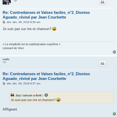
*3*
Re: Contredanses et Valses faciles_n°2_Dioniso
Aguado_révisé par Jean Courbette
M
dim. déc. 09, 2018 8:50 am
e
s
Je suis pas sur rire et chanson?
s
a
g
e
« La simplicité est la sophistication suprême »
Léonard de Vinci
cadiz
*3*
Re: Contredanses et Valses faciles_n°2_Dioniso
Aguado_révisé par Jean Courbette
M
dim. déc. 09, 2018 8:57 am
e
s
s
Jazz cancan
a écrit :
a
g
Je suis pas sur rire et chanson?
e
Affligeant.