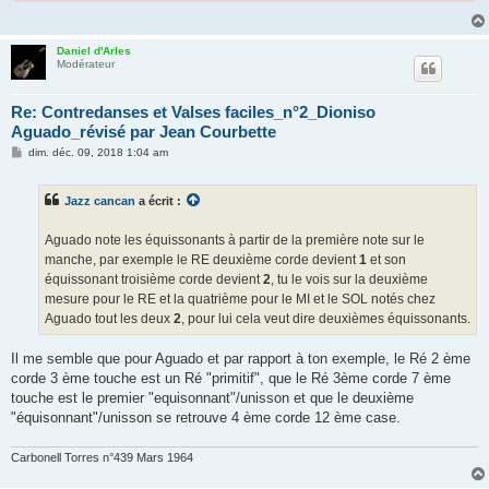
Daniel d'Arles
Modérateur
Re: Contredanses et Valses faciles_n°2_Dioniso
Aguado_révisé par Jean Courbette
M
dim. déc. 09, 2018 1:04 am
e
s
s
Jazz cancan
a écrit :
a
g
e
Aguado note les équissonants à partir de la première note sur le
manche, par exemple le RE deuxième corde devient
1
et son
équissonant troisième corde devient
2
, tu le vois sur la deuxième
mesure pour le RE et la quatrième pour le MI et le SOL notés chez
Aguado tout les deux
2
, pour lui cela veut dire deuxièmes équissonants.
Il me semble que pour Aguado et par rapport à ton exemple, le Ré 2 ème
corde 3 ème touche est un Ré "primitif", que le Ré 3ème corde 7 ème
touche est le premier "equisonnant"/unisson et que le deuxième
"équisonnant"/unisson se retrouve 4 ème corde 12 ème case.
Carbonell Torres n°439 Mars 1964