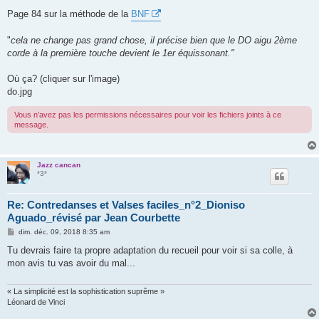
Page 84 sur la méthode de la
BNF
"
cela ne change pas grand chose, il précise bien que le DO aigu 2ème
corde à la première touche devient le 1er équissonant."
Où ça? (cliquer sur l'image)
do.jpg
Vous n’avez pas les permissions nécessaires pour voir les fichiers joints à ce
message.
Jazz cancan
*3*
Re: Contredanses et Valses faciles_n°2_Dioniso
Aguado_révisé par Jean Courbette
M
dim. déc. 09, 2018 8:35 am
e
s
Tu devrais faire ta propre adaptation du recueil pour voir si sa colle, à
s
mon avis tu vas avoir du mal...
a
g
e
« La simplicité est la sophistication suprême »
Léonard de Vinci