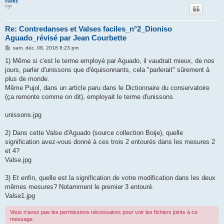
cadiz
*3*
Re: Contredanses et Valses faciles_n°2_Dioniso
Aguado_révisé par Jean Courbette
M
sam. déc. 08, 2018 8:23 pm
e
s
1) Même si c'est le terme employé par Aguado, il vaudrait mieux, de nos
s
jours, parler d'unissons que d'équisonnants, cela "parlerait" sûrement à
a
g
plus de monde.
e
Même Pujol, dans un article paru dans le Dictionnaire du conservatoire
(ça remonte comme on dit), employait le terme d'unissons.
unissons.jpg
2) Dans cette Valse d'Aguado (source collection Boije), quelle
signification avez-vous donné à ces trois 2 entourés dans les mesures 2
et 4?
Valse.jpg
3) Et enfin, quelle est la signification de votre modification dans les deux
mêmes mesures? Notamment le premier 3 entouré.
Valse1.jpg
Vous n’avez pas les permissions nécessaires pour voir les fichiers joints à ce
message.