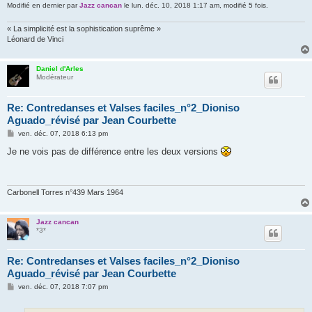
Modifié en dernier par
Jazz cancan
le lun. déc. 10, 2018 1:17 am, modifié 5 fois.
« La simplicité est la sophistication suprême »
Léonard de Vinci
Daniel d'Arles
Modérateur
Re: Contredanses et Valses faciles_n°2_Dioniso
Aguado_révisé par Jean Courbette
M
ven. déc. 07, 2018 6:13 pm
e
s
Je ne vois pas de différence entre les deux versions
s
a
g
e
Carbonell Torres n°439 Mars 1964
Jazz cancan
*3*
Re: Contredanses et Valses faciles_n°2_Dioniso
Aguado_révisé par Jean Courbette
M
ven. déc. 07, 2018 7:07 pm
e
s
s