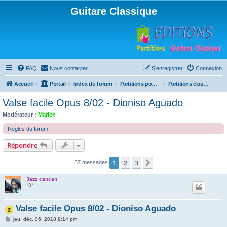
Guitare Classique
FAQ
Nous contacter
S’enregistrer
Connexion
Accueil
Portail
Index du forum
Partitions pour guitare en libre téléchargement
Partitions classées par titre et niveau
Valse facile Opus 8/02 - Dioniso Aguado
Modérateur :
Marieh
Règles du forum
Répondre
1
2
3
Suivante
37 messages
Jazz cancan
*3*
Valse facile Opus 8/02 - Dioniso Aguado
M
jeu. déc. 06, 2018 9:14 pm
e