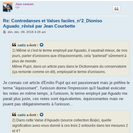
Jazz cancan
*3*
Re: Contredanses et Valses faciles_n°2_Dioniso
Aguado_révisé par Jean Courbette
M
dim. déc. 09, 2018 4:26 am
e
s
s
cadiz
a écrit :
a
g
1) Même si c'est le terme employé par Aguado, il vaudrait mieux, de nos
e
jours, parler d'unissons que d'équisonnants, cela "parlerait" sûrement à
plus de monde.
Même Pujol, dans un article paru dans le Dictionnaire du conservatoire
(ça remonte comme on dit), employait le terme d'unissons.
Je connais cet article d'Emilio Pujol qui est passionnant mais je préfère le
terme "équissonant", l'unisson donne l'impression qu'il faudrait exécuter
les notes en même temps, à l'unisson, le terme employé par Aguado me
parait plus juste, ces notes sont équivalentes, équissonantes mais ne
jouent pas obligatoirements à l'unisson...
cadiz
a écrit :
2) Dans cette Valse d'Aguado (source collection Boije), quelle
signification avez-vous donné à ces trois 2 entourés dans les mesures 2
et 4?