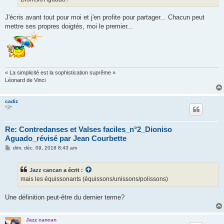
J'écris avant tout pour moi et j'en profite pour partager... Chacun peut
mettre ses propres doigtés, moi le premier...
« La simplicité est la sophistication suprême »
Léonard de Vinci
cadiz
*3*
Re: Contredanses et Valses faciles_n°2_Dioniso
Aguado_révisé par Jean Courbette
M
dim. déc. 09, 2018 8:43 am
e
s
s
Jazz cancan
a écrit :
a
g
mais les équissonants (équissons/unissons/polissons)
e
Une définition peut-être du dernier terme?
Jazz cancan