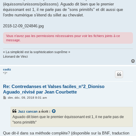
(équissons/unissons/polissons). Aguado dit bien que le premier
équissonant est 1, il ne parle pas de "sons primitifs" et dit aussi que
l'ordre numérique s'étend du sillet au chevalet.
2018-12-09_024846.jpg
Vous n’avez pas les permissions nécessaires pour voir les fichiers joints à ce
message.
« La simplicité est la sophistication suprême »
Léonard de Vinci
cadiz
*3*
Re: Contredanses et Valses faciles_n°2_Dioniso
Aguado_révisé par Jean Courbette
M
dim. déc. 09, 2018 8:01 am
e
s
s
Jazz cancan
a écrit :
a
g
Aguado dit bien que le premier équissonant est 1, il ne parle pas de
e
"sons primitifs"
Que dit-il dans sa méthode complète? (disponible sur la BNF, traduction