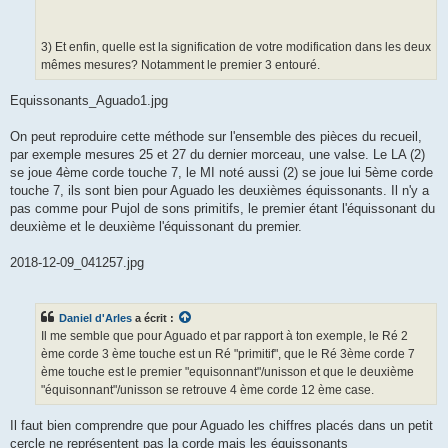
3) Et enfin, quelle est la signification de votre modification dans les deux
mêmes mesures? Notamment le premier 3 entouré.
Equissonants_Aguado1.jpg
On peut reproduire cette méthode sur l'ensemble des pièces du recueil,
par exemple mesures 25 et 27 du dernier morceau, une valse. Le LA (2)
se joue 4ème corde touche 7, le MI noté aussi (2) se joue lui 5ème corde
touche 7, ils sont bien pour Aguado les deuxièmes équissonants. Il n'y a
pas comme pour Pujol de sons primitifs, le premier étant l'équissonant du
deuxième et le deuxième l'équissonant du premier.
2018-12-09_041257.jpg
Daniel d'Arles
a écrit :
Il me semble que pour Aguado et par rapport à ton exemple, le Ré 2
ème corde 3 ème touche est un Ré "primitif", que le Ré 3ème corde 7
ème touche est le premier "equisonnant"/unisson et que le deuxième
"équisonnant"/unisson se retrouve 4 ème corde 12 ème case.
Il faut bien comprendre que pour Aguado les chiffres placés dans un petit
cercle ne représentent pas la corde mais les équissonants