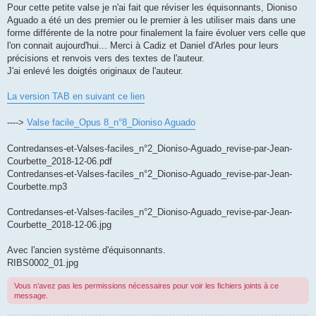
s
Pour cette petite valse je n'ai fait que réviser les équisonnants, Dioniso
s
Aguado a été un des premier ou le premier à les utiliser mais dans une
a
g
forme différente de la notre pour finalement la faire évoluer vers celle que
e
l'on connait aujourd'hui... Merci à Cadiz et Daniel d'Arles pour leurs
précisions et renvois vers des textes de l'auteur.
J'ai enlevé les doigtés originaux de l'auteur.
La version TAB en suivant ce lien
---->
Valse facile_Opus 8_n°8_Dioniso Aguado
Contredanses-et-Valses-faciles_n°2_Dioniso-Aguado_revise-par-Jean-
Courbette_2018-12-06.pdf
Contredanses-et-Valses-faciles_n°2_Dioniso-Aguado_revise-par-Jean-
Courbette.mp3
Contredanses-et-Valses-faciles_n°2_Dioniso-Aguado_revise-par-Jean-
Courbette_2018-12-06.jpg
Avec l'ancien système d'équisonnants.
RIBS0002_01.jpg
Vous n’avez pas les permissions nécessaires pour voir les fichiers joints à ce
message.