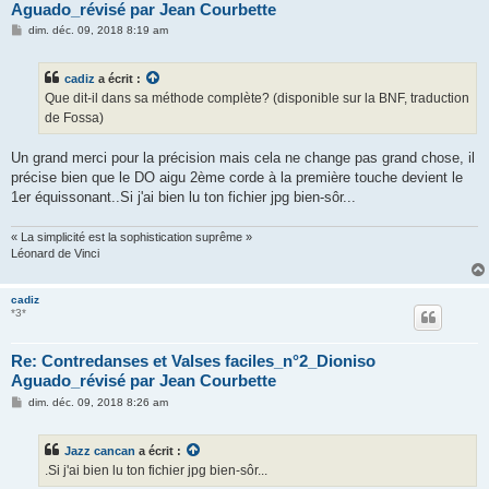
Aguado_révisé par Jean Courbette
M
dim. déc. 09, 2018 8:19 am
e
s
s
cadiz
a écrit :
a
g
Que dit-il dans sa méthode complète? (disponible sur la BNF, traduction
e
de Fossa)
Un grand merci pour la précision mais cela ne change pas grand chose, il
précise bien que le DO aigu 2ème corde à la première touche devient le
1er équissonant..Si j'ai bien lu ton fichier jpg bien-sôr...
« La simplicité est la sophistication suprême »
Léonard de Vinci
cadiz
*3*
Re: Contredanses et Valses faciles_n°2_Dioniso
Aguado_révisé par Jean Courbette
M
dim. déc. 09, 2018 8:26 am
e
s
s
Jazz cancan
a écrit :
a
g
.Si j'ai bien lu ton fichier jpg bien-sôr...
e