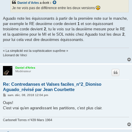
Daniel d'Arles
a écrit :
a
g
Je ne vois pas de différence entre les deux versions
e
Aguado note les équissonants à partir de la première note sur le manche,
par exemple le RE deuxième corde devient
1
et son équissonant
troisième corde devient
2
, tu le vois sur la deuxième mesure pour le RE
et la quatrième pour le MI et le SOL notés chez Aguado tout les deux
2
,
pour lui cela veut dire deuxièmes équissonants.
« La simplicité est la sophistication suprême »
Léonard de Vinci
Daniel d'Arles
Modérateur
Re: Contredanses et Valses faciles_n°2_Dioniso
Aguado_révisé par Jean Courbette
M
sam. déc. 08, 2018 12:04 pm
e
s
Oups!
s
C'est vrai qu'en agrandissant les partitions, c'est plus clair.
a
g
e
Carbonell Torres n°439 Mars 1964