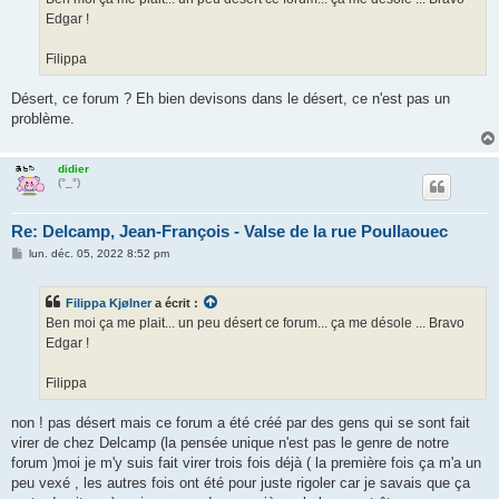
Edgar !
Filippa
Désert, ce forum ? Eh bien devisons dans le désert, ce n'est pas un
problème.
didier
(°_°)
Re: Delcamp, Jean-François - Valse de la rue Poullaouec
M
lun. déc. 05, 2022 8:52 pm
e
s
s
Filippa Kjølner
a écrit :
a
g
Ben moi ça me plait... un peu désert ce forum... ça me désole ... Bravo
e
Edgar !
Filippa
non ! pas désert mais ce forum a été créé par des gens qui se sont fait
virer de chez Delcamp (la pensée unique n'est pas le genre de notre
forum )moi je m'y suis fait virer trois fois déjà ( la première fois ça m'a un
peu vexé , les autres fois ont été pour juste rigoler car je savais que ça