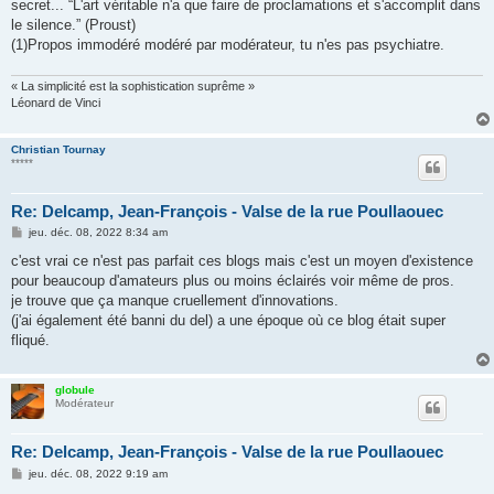
secret... “L'art véritable n'a que faire de proclamations et s'accomplit dans
le silence.” (Proust)
(1)Propos immodéré modéré par modérateur, tu n'es pas psychiatre.
« La simplicité est la sophistication suprême »
Léonard de Vinci
Christian Tournay
*****
Re: Delcamp, Jean-François - Valse de la rue Poullaouec
M
jeu. déc. 08, 2022 8:34 am
e
s
c'est vrai ce n'est pas parfait ces blogs mais c'est un moyen d'existence
s
pour beaucoup d'amateurs plus ou moins éclairés voir même de pros.
a
g
je trouve que ça manque cruellement d'innovations.
e
(j'ai également été banni du del) a une époque où ce blog était super
fliqué.
globule
Modérateur
Re: Delcamp, Jean-François - Valse de la rue Poullaouec
M
jeu. déc. 08, 2022 9:19 am
e