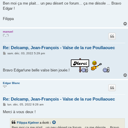
s
Ben moi ça me plait... un peu désert ce forum... ça me désole ... Bravo
s
Edgar !
a
g
e
Filippa
manuel
(°_°)
Re: Delcamp, Jean-François - Valse de la rue Poullaouec
M
sam. déc. 03, 2022 5:29 pm
e
s
s
a
Bravo Edgar!une belle valse bien jouée.!
g
e
Edgar Blanc
*2*
Re: Delcamp, Jean-François - Valse de la rue Poullaouec
M
lun. déc. 05, 2022 9:26 am
e
s
Merci à vous deux !
s
a
g
Filippa Kjølner
a écrit :
e
Ben moi ça me plait... un peu désert ce forum... ça me désole ... Bravo