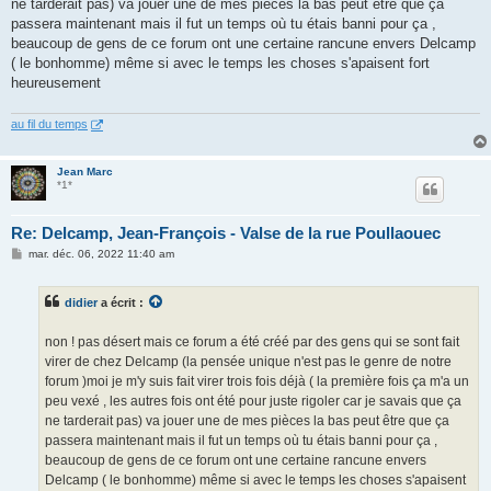
ne tarderait pas) va jouer une de mes pièces la bas peut être que ça
passera maintenant mais il fut un temps où tu étais banni pour ça ,
beaucoup de gens de ce forum ont une certaine rancune envers Delcamp
( le bonhomme) même si avec le temps les choses s'apaisent fort
heureusement
au fil du temps
Jean Marc
*1*
Re: Delcamp, Jean-François - Valse de la rue Poullaouec
M
mar. déc. 06, 2022 11:40 am
e
s
s
didier
a écrit :
a
g
e
non ! pas désert mais ce forum a été créé par des gens qui se sont fait
virer de chez Delcamp (la pensée unique n'est pas le genre de notre
forum )moi je m'y suis fait virer trois fois déjà ( la première fois ça m'a un
peu vexé , les autres fois ont été pour juste rigoler car je savais que ça
ne tarderait pas) va jouer une de mes pièces la bas peut être que ça
passera maintenant mais il fut un temps où tu étais banni pour ça ,
beaucoup de gens de ce forum ont une certaine rancune envers
Delcamp ( le bonhomme) même si avec le temps les choses s'apaisent