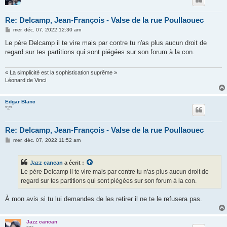
Re: Delcamp, Jean-François - Valse de la rue Poullaouec
M
mer. déc. 07, 2022 12:30 am
e
s
Le père Delcamp il te vire mais par contre tu n'as plus aucun droit de
s
regard sur tes partitions qui sont piégées sur son forum à la con.
a
g
e
« La simplicité est la sophistication suprême »
Léonard de Vinci
Edgar Blanc
*2*
Re: Delcamp, Jean-François - Valse de la rue Poullaouec
M
mer. déc. 07, 2022 11:52 am
e
s
s
Jazz cancan
a écrit :
a
g
Le père Delcamp il te vire mais par contre tu n'as plus aucun droit de
e
regard sur tes partitions qui sont piégées sur son forum à la con.
À mon avis si tu lui demandes de les retirer il ne te le refusera pas.
Jazz cancan