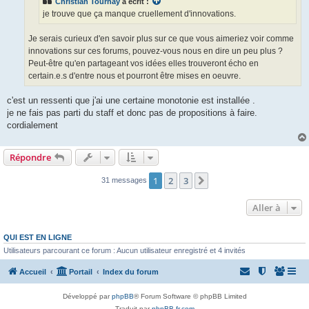
Christian Tournay
a écrit :
je trouve que ça manque cruellement d'innovations.
Je serais curieux d'en savoir plus sur ce que vous aimeriez voir comme
innovations sur ces forums, pouvez-vous nous en dire un peu plus ?
Peut-être qu'en partageant vos idées elles trouveront écho en
certain.e.s d'entre nous et pourront être mises en oeuvre.
c'est un ressenti que j'ai une certaine monotonie est installée .
je ne fais pas parti du staff et donc pas de propositions à faire.
cordialement
Répondre
1
2
3
Suivante
31 messages
Aller à
QUI EST EN LIGNE
Utilisateurs parcourant ce forum : Aucun utilisateur enregistré et 4 invités
Accueil
Portail
Index du forum
Développé par
phpBB
® Forum Software © phpBB Limited
Traduit par
phpBB-fr.com