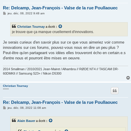
Re: Delcamp, Jean-François - Valse de la rue Poullaouec
M
jeu. déc. 08, 2022 9:48 am
e
s
s
Christian Tournay
a écrit :
a
g
je trouve que ça manque cruellement d'innovations.
e
Je serais curieux d'en savoir plus sur ce que vous aimeriez voir comme
innovations sur ces forums, pouvez-vous nous en dire un peu plus ?
Peut-être qu'en partageant vos idées elles trouveront écho en certain.e.s
d'entre nous et pourront être mises en oeuvre.
2014 Smallman / 2010/2021 Jean-Mairet / Alhambra // RØDE NT4 // TASCAM DR-
60DMKII // Samsung S23+ / Nikon D5300
Christian Tournay
*****
Re: Delcamp, Jean-François - Valse de la rue Poullaouec
M
jeu. déc. 08, 2022 11:08 am
e
s
s
Alain Bauer
a écrit :
a
g
e