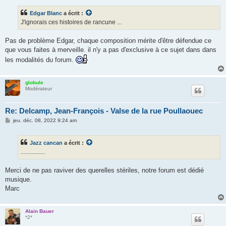
s
s
Edgar Blanc
a écrit :
a
g
J'ignorais ces histoires de rancune ...
e
Pas de problème Edgar, chaque composition mérite d'être défendue ce
que vous faites à merveille. il n'y a pas d'exclusive à ce sujet dans dans
les modalités du forum.
globule
Modérateur
Re: Delcamp, Jean-François - Valse de la rue Poullaouec
M
jeu. déc. 08, 2022 9:24 am
e
s
s
Jazz cancan
a écrit :
a
g
................
e
Merci de ne pas raviver des querelles stériles, notre forum est dédié
musique.
Marc
Alain Bauer
*2*