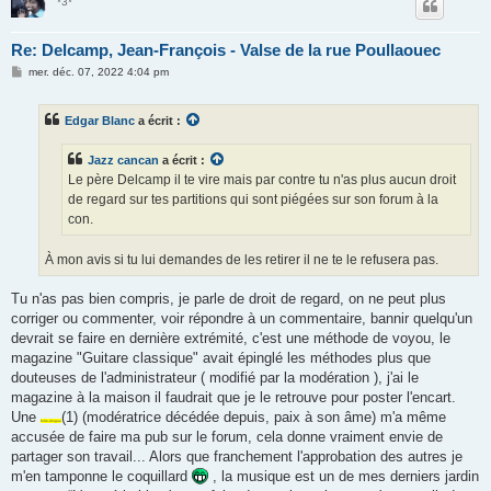
*3*
Re: Delcamp, Jean-François - Valse de la rue Poullaouec
M
mer. déc. 07, 2022 4:04 pm
e
s
s
Edgar Blanc
a écrit :
a
g
e
Jazz cancan
a écrit :
Le père Delcamp il te vire mais par contre tu n'as plus aucun droit
de regard sur tes partitions qui sont piégées sur son forum à la
con.
À mon avis si tu lui demandes de les retirer il ne te le refusera pas.
Tu n'as pas bien compris, je parle de droit de regard, on ne peut plus
corriger ou commenter, voir répondre à un commentaire, bannir quelqu'un
devrait se faire en dernière extrémité, c'est une méthode de voyou, le
magazine "Guitare classique" avait épinglé les méthodes plus que
douteuses de l'administrateur ( modifié par la modération ), j'ai le
magazine à la maison il faudrait que je le retrouve pour poster l'encart.
Une
(1) (modératrice décédée depuis, paix à son âme) m'a même
folle-dingue
accusée de faire ma pub sur le forum, cela donne vraiment envie de
partager son travail... Alors que franchement l'approbation des autres je
m'en tamponne le coquillard
, la musique est un de mes derniers jardin