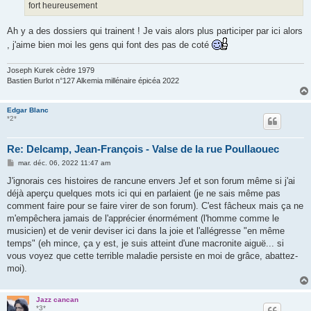
fort heureusement
Ah y a des dossiers qui trainent ! Je vais alors plus participer par ici alors
, j'aime bien moi les gens qui font des pas de coté
Joseph Kurek cèdre 1979
Bastien Burlot n°127 Alkemia millénaire épicéa 2022
Edgar Blanc
*2*
Re: Delcamp, Jean-François - Valse de la rue Poullaouec
M
mar. déc. 06, 2022 11:47 am
e
s
J'ignorais ces histoires de rancune envers Jef et son forum même si j'ai
s
déjà aperçu quelques mots ici qui en parlaient (je ne sais même pas
a
g
comment faire pour se faire virer de son forum). C'est fâcheux mais ça ne
e
m'empêchera jamais de l'apprécier énormément (l'homme comme le
musicien) et de venir deviser ici dans la joie et l'allégresse "en même
temps" (eh mince, ça y est, je suis atteint d'une macronite aiguë... si
vous voyez que cette terrible maladie persiste en moi de grâce, abattez-
moi).
Jazz cancan
*3*