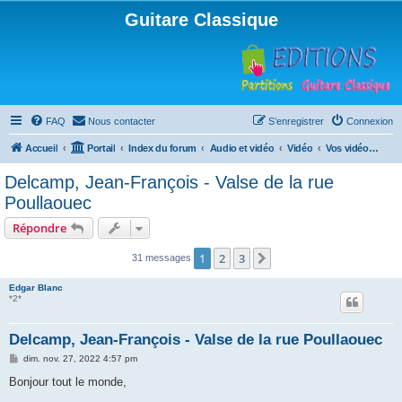
Guitare Classique
FAQ
Nous contacter
S’enregistrer
Connexion
Accueil
Portail
Index du forum
Audio et vidéo
Vidéo
Vos vidéos personnelles
Delcamp, Jean-François - Valse de la rue
Poullaouec
Répondre
1
2
3
Suivante
31 messages
Edgar Blanc
*2*
Delcamp, Jean-François - Valse de la rue Poullaouec
M
dim. nov. 27, 2022 4:57 pm
e
s
Bonjour tout le monde,
s
a