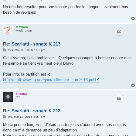
e
s
Un très bon résultat pour une sonate pas facile, longue ... vraiment pas
s
besoin de reprises!
a
g
e
tambora
Modérateur
Re: Scarlatti - sonate K 213
M
mer. mai 11, 2016 6:01 pm
e
s
C'est sympa, belle ambiance... Quelques passages a bosser encore mais
s
l'ensemble se tient vraiment bien! Bravo!
a
g
e
Pour info, la partition est ici:
http://staff.www.ltu.se/~joer/pdf/score ... oe2013.pdf
Thomas
*2*
Re: Scarlatti - sonate K 213
M
jeu. mai 12, 2016 8:07 am
e
s
Merci pour le lien, Éric. J'étais pas toujours d'accord avec ses doigtés
s
donc ça m'à demandé un peu d'adaptation.
a
g
Pour les passages à bosser, c'est surtout dû au trac de la caméra... en