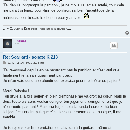
J'ai depuis longtemps la partition , je ne m'y suis jamais attelé, tout cela
me paraît si long...pour 4mn de bonheur, j'ai bien l'incertitude de la
mémorisation, tu sais le chemin pour y arriver,
♫=♥ Ecoutons Brassens nous serons moins c...
Thomas
*2*
Re: Scarlatti - sonate K 213
M
sam. mai 14, 2016 2:33 pm
e
s
J'ai ré-essayé depuis en ne regardant pas la partition et c'est vrai que
s
finalement je la sais quasiment par cœur.
a
g
Je m'en vais donc approfondir cet exercice pour me libérer du papier !
e
Merci Rolanbo !
Ton style à la fois aérien et plein d'emphase me va droit au cœur. Mais je
dois, toutefois sans vouloir dénigrer ton jugement, corriger le fait que je
n'en mérite pas tant ! Mais ma foi, si cela t'a rendu heureux, hé bien
l'objectif est atteint puisque c'est l'essence même de la musique, il me
semble.
Je te rejoins sur l'interprétation du clavecin à la guitare, même si