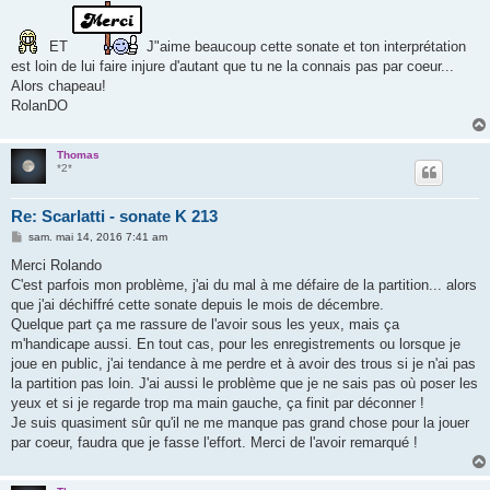
s
s
a
ET
J"aime beaucoup cette sonate et ton interprétation
g
e
est loin de lui faire injure d'autant que tu ne la connais pas par coeur...
Alors chapeau!
RolanDO
Thomas
*2*
Re: Scarlatti - sonate K 213
M
sam. mai 14, 2016 7:41 am
e
s
Merci Rolando
s
C'est parfois mon problème, j'ai du mal à me défaire de la partition... alors
a
g
que j'ai déchiffré cette sonate depuis le mois de décembre.
e
Quelque part ça me rassure de l'avoir sous les yeux, mais ça
m'handicape aussi. En tout cas, pour les enregistrements ou lorsque je
joue en public, j'ai tendance à me perdre et à avoir des trous si je n'ai pas
la partition pas loin. J'ai aussi le problème que je ne sais pas où poser les
yeux et si je regarde trop ma main gauche, ça finit par déconner !
Je suis quasiment sûr qu'il ne me manque pas grand chose pour la jouer
par coeur, faudra que je fasse l'effort. Merci de l'avoir remarqué !