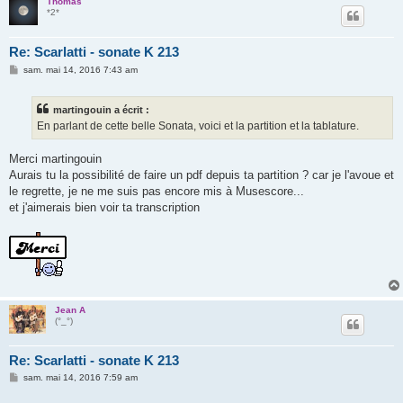
Thomas
*2*
Re: Scarlatti - sonate K 213
M
sam. mai 14, 2016 7:43 am
e
s
s
martingouin a écrit :
a
g
En parlant de cette belle Sonata, voici et la partition et la tablature.
e
Merci martingouin
Aurais tu la possibilité de faire un pdf depuis ta partition ? car je l'avoue et
le regrette, je ne me suis pas encore mis à Musescore...
et j'aimerais bien voir ta transcription
Jean A
(°_°)
Re: Scarlatti - sonate K 213
M
sam. mai 14, 2016 7:59 am
e
s