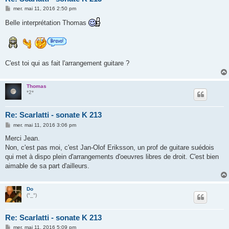
M
mer. mai 11, 2016 2:50 pm
e
s
Belle interprétation Thomas
s
a
g
e
C'est toi qui as fait l'arrangement guitare ?
Thomas
*2*
Re: Scarlatti - sonate K 213
M
mer. mai 11, 2016 3:06 pm
e
s
Merci Jean.
s
Non, c'est pas moi, c'est Jan-Olof Eriksson, un prof de guitare suédois
a
g
qui met à dispo plein d'arrangements d'oeuvres libres de droit. C'est bien
e
aimable de sa part d'ailleurs.
Do
(°_°)
Re: Scarlatti - sonate K 213
M
mer. mai 11, 2016 5:09 pm