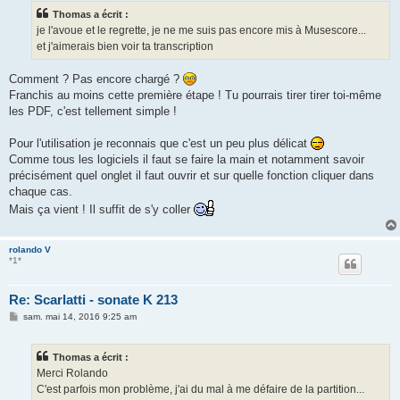
s
Thomas a écrit :
a
g
je l'avoue et le regrette, je ne me suis pas encore mis à Musescore...
e
et j'aimerais bien voir ta transcription
Comment ? Pas encore chargé ?
Franchis au moins cette première étape ! Tu pourrais tirer tirer toi-même
les PDF, c'est tellement simple !
Pour l'utilisation je reconnais que c'est un peu plus délicat
Comme tous les logiciels il faut se faire la main et notamment savoir
précisément quel onglet il faut ouvrir et sur quelle fonction cliquer dans
chaque cas.
Mais ça vient ! Il suffit de s'y coller
rolando V
*1*
Re: Scarlatti - sonate K 213
M
sam. mai 14, 2016 9:25 am
e
s
s
Thomas a écrit :
a
g
Merci Rolando
e
C'est parfois mon problème, j'ai du mal à me défaire de la partition...