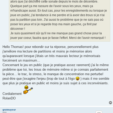
alors que j'ai déchiffré cette sonate depuis le mois de décembre.
Quelque part ça me rassure de l'avoir sous les yeux, mais ça
m'handicape aussi. En tout cas, pour les enregistrements ou lorsque je
joue en public, j'ai tendance à me perdre et à avoir des trous si je n'ai
pas la partition pas loin. J'ai aussi le problème que je ne sais pas où
poser les yeux et si je regarde trop ma main gauche, ça finit par
déconner !
Je suis quasiment sûr qu'il ne me manque pas grand chose pour la
jouer par coeur, faudra que je fasse l'effort. Merci de l'avoir remarqué !
Hello Thomas! pour rebondir sur ta réponse, personnellement plus
j'améliore ma lecture de partitions et moins je mémorise alors
qu'auparavant lorsque j'étais un très mauvais lecteur je mémorisais
forcément un maximum...
Concernant le jeu en public (que je pratique assez rarement) j'ai le même
problème que toi, les trous de mémoire même si je connais parfaitement
la pièce... le trac, le stress, le manque de concentration me perturbe!
peut-être que j'exagère l'enjeu (trop de tout à l'égo
) mais il me semble
que plus je pratique en public et moins je suis sujet à ces inconvéniants.
Cordialement
RolanDO
gratouyeur
****