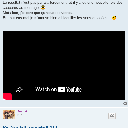
Le résultat n'est pas parfait, forcément, et il y a eu une nouvelle fois des
coupures au montage.
Mais bon, j'espère que ça vous conviendra
En tout cas moi je m'amuse bien à bidouiller les sons et vidéos...
Jean A
(°_°)
Re: Scarlatti - sonate K 213