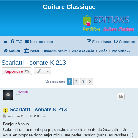
Guitare Classique
FAQ
Nous contacter
S’enregistrer
Connexion
Accueil
Portail
Index du forum
Audio et vidéo
Vidéo
Vos vidéos personnelles
Scarlatti - sonate K 213
Répondre
1
2
3
Suivante
35 messages
Thomas
*2*
Scarlatti - sonate K 213
M
mer. mai 11, 2016 2:08 pm
e
s
Bonjour à tous
s
Cela fait un moment que je planche sur cette sonate de Scarlatti... Je
a
g
vous en propose donc aujourd'hui une petite version (sans les reprises...)
e