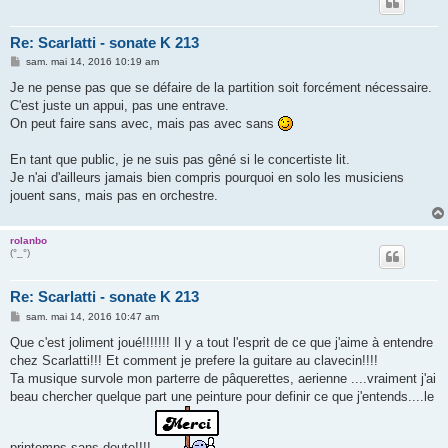
Re: Scarlatti - sonate K 213
M
sam. mai 14, 2016 10:19 am
e
s
Je ne pense pas que se défaire de la partition soit forcément nécessaire.
s
C'est juste un appui, pas une entrave.
a
g
On peut faire sans avec, mais pas avec sans
e
En tant que public, je ne suis pas gêné si le concertiste lit.
Je n'ai d'ailleurs jamais bien compris pourquoi en solo les musiciens
jouent sans, mais pas en orchestre.
rolanbo
(°_°)
Re: Scarlatti - sonate K 213
M
sam. mai 14, 2016 10:47 am
e
s
Que c'est joliment joué!!!!!!! Il y a tout l'esprit de ce que j'aime à entendre
s
chez Scarlatti!!! Et comment je prefere la guitare au clavecin!!!!
a
g
Ta musique survole mon parterre de pâquerettes, aerienne ....vraiment j'ai
e
beau chercher quelque part une peinture pour definir ce que j'entends....le
printemps sans doute!!!!