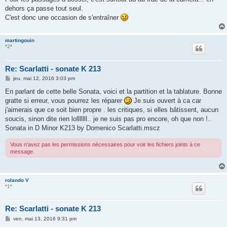
e
dehors ça passe tout seul.
C'est donc une occasion de s'entraîner
martingouin
*2*
Re: Scarlatti - sonate K 213
M
jeu. mai 12, 2016 3:03 pm
e
s
En parlant de cette belle Sonata, voici et la partition et la tablature. Bonne
s
gratte si erreur, vous pourrez les réparer
Je suis ouvert à ca car
a
g
j'aimerais que ce soit bien propre . les critiques, si elles bâtissent, aucun
e
soucis, sinon dite rien lolllllll.. je ne suis pas pro encore, oh que non !..
Sonata in D Minor K213 by Domenico Scarlatti.mscz
Vous n’avez pas les permissions nécessaires pour voir les fichiers joints à ce
message.
rolando V
*1*
Re: Scarlatti - sonate K 213
M
ven. mai 13, 2016 9:31 pm
e