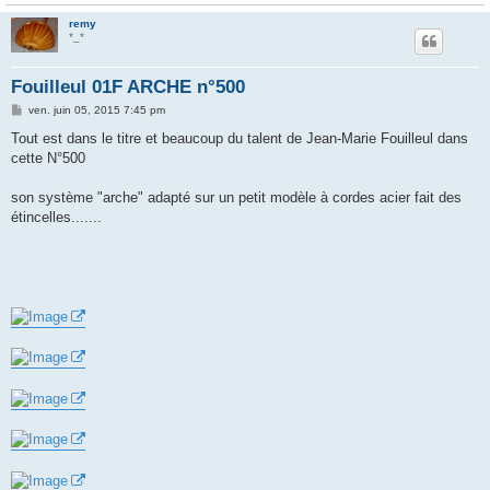
remy
*_*
Fouilleul 01F ARCHE n°500
M
ven. juin 05, 2015 7:45 pm
e
s
Tout est dans le titre et beaucoup du talent de Jean-Marie Fouilleul dans
s
cette N°500
a
g
e
son système "arche" adapté sur un petit modèle à cordes acier fait des
étincelles.......