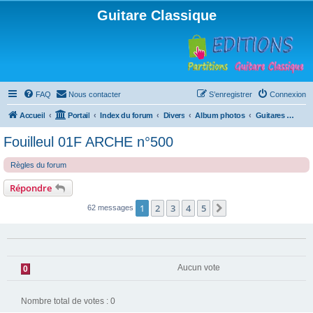
Guitare Classique
FAQ
Nous contacter
S’enregistrer
Connexion
Accueil
Portail
Index du forum
Divers
Album photos
Guitares & Co
Fouilleul 01F ARCHE n°500
Règles du forum
Répondre
1
2
3
4
5
Suivante
62 messages
Aucun vote
0
Nombre total de votes :
0