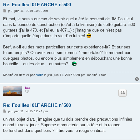
Re: Fouilleul 01F ARCHE n°500
M
jeu. juin 11, 2015 10:39 am
e
s
Et moi, je serais curieux de savoir quel a été le ressenti de JM Fouilleul
s
dans la période de construction (ou/et à la livraison) de cette guitare. 500
a
g
guitares (j'ai la 470, et j'ai eu la 407...) : j'imagine que ce n'est pas
e
n'importe quelle étape dans la vie d'un luthier!
Bref, a-t-il eu des mots particuliers sur cette expérience-là? Et sur ses
futurs projets? Ou avez-vous simplement "immortalisé" le moment par
quelques photos, ou encore plus simplement en débouchant une bonne
bouteille... ou les deux... ou autres? !
Modifié en dernier par
cadiz
le jeu. juin 11, 2015 9:28 pm, modifié 1 fois.
kael
*1*
Re: Fouilleul 01F ARCHE n°500
M
jeu. juin 11, 2015 12:24 pm
e
s
un vrai objet d'art, j'imagine que tu dois prendre des précautions infinies
s
quand tu veux jouer. Superbe marqueterie sur la tête et la rosace.
a
g
Le fond est dans quel bois ? il tire vers le rouge on dirait.
e