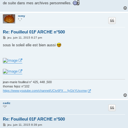
de suite dans mes archives personnelles.
remy
*_*
Re: Fouilleul 01F ARCHE n°500
M
jeu. juin 11, 2015 8:27 pm
e
s
sous le soleil elle est bien aussi
s
a
g
e
jean-marie fouilleul n° 425, 448 ,500
thomas fejoz n°102
https://www.youtube.com/channel/UCtv6PX ... fyGkYUsxmw
cadiz
*3*
Re: Fouilleul 01F ARCHE n°500
M
jeu. juin 11, 2015 8:39 pm
e