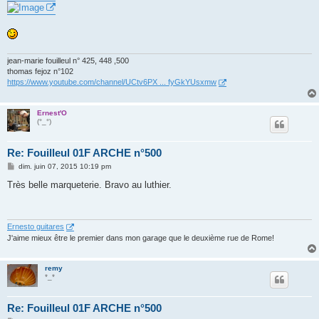
jean-marie fouilleul n° 425, 448 ,500
thomas fejoz n°102
https://www.youtube.com/channel/UCtv6PX ... fyGkYUsxmw
Ernest'O
(°_°)
Re: Fouilleul 01F ARCHE n°500
M
dim. juin 07, 2015 10:19 pm
e
s
Très belle marqueterie. Bravo au luthier.
s
a
g
e
Ernesto guitares
J'aime mieux être le premier dans mon garage que le deuxième rue de Rome!
remy
*_*
Re: Fouilleul 01F ARCHE n°500