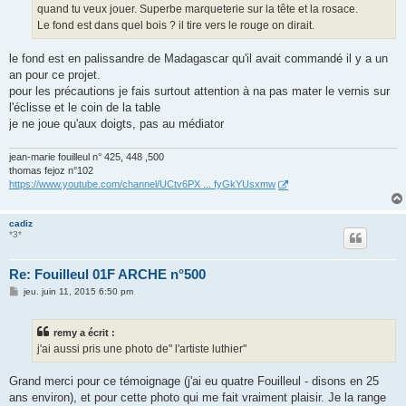
e
quand tu veux jouer. Superbe marqueterie sur la tête et la rosace.
Le fond est dans quel bois ? il tire vers le rouge on dirait.
le fond est en palissandre de Madagascar qu'il avait commandé il y a un
an pour ce projet.
pour les précautions je fais surtout attention à na pas mater le vernis sur
l'éclisse et le coin de la table
je ne joue qu'aux doigts, pas au médiator
jean-marie fouilleul n° 425, 448 ,500
thomas fejoz n°102
https://www.youtube.com/channel/UCtv6PX ... fyGkYUsxmw
cadiz
*3*
Re: Fouilleul 01F ARCHE n°500
M
jeu. juin 11, 2015 6:50 pm
e
s
s
remy a écrit :
a
g
j'ai aussi pris une photo de" l'artiste luthier"
e
Grand merci pour ce témoignage (j'ai eu quatre Fouilleul - disons en 25
ans environ), et pour cette photo qui me fait vraiment plaisir. Je la range