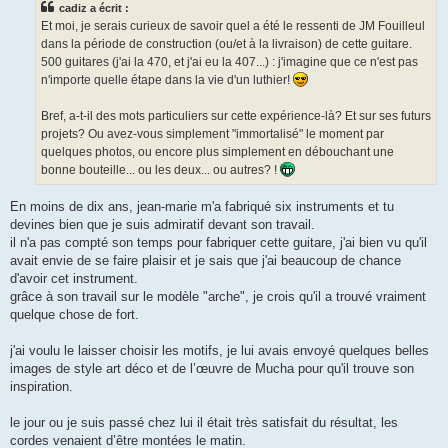
cadiz a écrit :
a
g
Et moi, je serais curieux de savoir quel a été le ressenti de JM Fouilleul
e
dans la période de construction (ou/et à la livraison) de cette guitare.
500 guitares (j'ai la 470, et j'ai eu la 407...) : j'imagine que ce n'est pas
n'importe quelle étape dans la vie d'un luthier!
Bref, a-t-il des mots particuliers sur cette expérience-là? Et sur ses futurs
projets? Ou avez-vous simplement "immortalisé" le moment par
quelques photos, ou encore plus simplement en débouchant une
bonne bouteille... ou les deux... ou autres? !
En moins de dix ans, jean-marie m'a fabriqué six instruments et tu
devines bien que je suis admiratif devant son travail.
il n'a pas compté son temps pour fabriquer cette guitare, j'ai bien vu qu'il
avait envie de se faire plaisir et je sais que j'ai beaucoup de chance
d'avoir cet instrument.
grâce à son travail sur le modèle "arche", je crois qu'il a trouvé vraiment
quelque chose de fort.
j'ai voulu le laisser choisir les motifs, je lui avais envoyé quelques belles
images de style art déco et de l’œuvre de Mucha pour qu'il trouve son
inspiration.
le jour ou je suis passé chez lui il était très satisfait du résultat, les
cordes venaient d’être montées le matin.