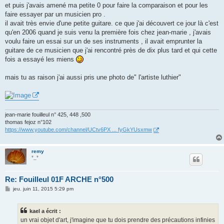
et puis j'avais amené ma petite 0 pour faire la comparaison et pour les
faire essayer par un musicien pro .
il avait très envie d'une petite guitare. ce que j'ai découvert ce jour là c'est
qu'en 2006 quand je suis venu la première fois chez jean-marie , j'avais
voulu faire un essai sur un de ses instruments , il avait emprunter la
guitare de ce musicien que j'ai rencontré près de dix plus tard et qui cette
fois a essayé les miens
mais tu as raison j'ai aussi pris une photo de" l'artiste luthier"
jean-marie fouilleul n° 425, 448 ,500
thomas fejoz n°102
https://www.youtube.com/channel/UCtv6PX ... fyGkYUsxmw
remy
*_*
Re: Fouilleul 01F ARCHE n°500
M
jeu. juin 11, 2015 5:29 pm
e
s
s
kael a écrit :
a
g
un vrai objet d'art, j'imagine que tu dois prendre des précautions infinies