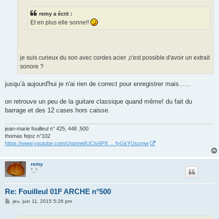
g
e
remy a écrit :
Et en plus elle sonne!!
je suis curieux du son avec cordes acier ,c'est possible d'avoir un extrait
sonore ?
jusqu’à aujourd'hui je n'ai rien de correct pour enregistrer mais......
on retrouve un peu de la guitare classique quand même! du fait du
barrage et des 12 cases hors caisse.
jean-marie fouilleul n° 425, 448 ,500
thomas fejoz n°102
https://www.youtube.com/channel/UCtv6PX ... fyGkYUsxmw
remy
*_*
Re: Fouilleul 01F ARCHE n°500
M
jeu. juin 11, 2015 5:26 pm
e
s
s