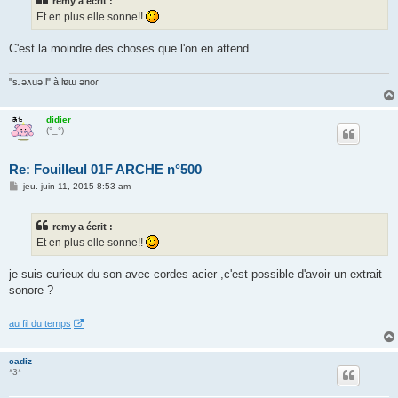
remy a écrit :
a
g
Et en plus elle sonne!!
e
C'est la moindre des choses que l'on en attend.
"sɹǝʌuǝ,l" à lɐɯ ǝnoɾ
didier
(°_°)
Re: Fouilleul 01F ARCHE n°500
M
jeu. juin 11, 2015 8:53 am
e
s
s
remy a écrit :
a
g
Et en plus elle sonne!!
e
je suis curieux du son avec cordes acier ,c'est possible d'avoir un extrait
sonore ?
au fil du temps
cadiz
*3*