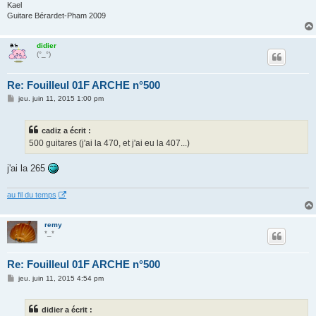
Kael
Guitare Bérardet-Pham 2009
didier
(°_°)
Re: Fouilleul 01F ARCHE n°500
M
jeu. juin 11, 2015 1:00 pm
e
s
s
cadiz a écrit :
a
g
500 guitares (j'ai la 470, et j'ai eu la 407...)
e
j'ai la 265
au fil du temps
remy
*_*
Re: Fouilleul 01F ARCHE n°500
M
jeu. juin 11, 2015 4:54 pm
e
s
s
didier a écrit :
a