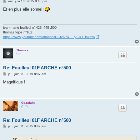
M
mer. juin 10, 2015 8:43 pm
e
s
Et en plus elle sonne!!
s
a
g
e
jean-marie fouilleul n° 425, 448 ,500
thomas fejoz n°102
https://www.youtube.com/channel/UCtv6PX ... fyGkYUsxmw
Thomas
*2*
Re: Fouilleul 01F ARCHE n°500
M
jeu. juin 11, 2015 8:07 am
e
s
Magnifique !
s
a
g
e
Gazalain
(°_°)
Re: Fouilleul 01F ARCHE n°500
M
jeu. juin 11, 2015 8:42 am
e
s
s