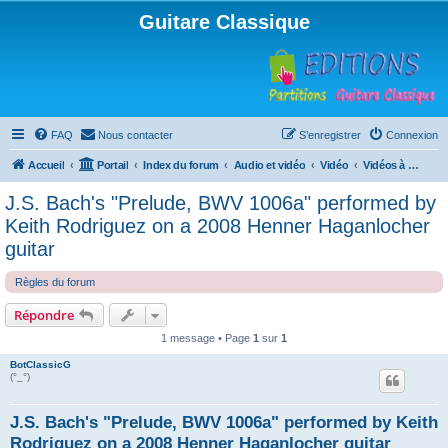
Guitare Classique
FAQ
Nous contacter
S’enregistrer
Connexion
Accueil
Portail
Index du forum
Audio et vidéo
Vidéo
Vidéos à gogo
J.S. Bach's "Prelude, BWV 1006a" performed by
Keith Rodriguez on a 2008 Henner Haganlocher
guitar
Règles du forum
Répondre
1 message • Page
1
sur
1
BotClassicG
(°_°)
J.S. Bach's "Prelude, BWV 1006a" performed by Keith
Rodriguez on a 2008 Henner Haganlocher guitar