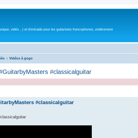
sique, vidéo…) et d'entraide pour les guitaristes francophones, entièrement
déo
Vidéos à gogo
#GuitarbyMasters #classicalguitar
tarbyMasters #classicalguitar
lassicalguitar