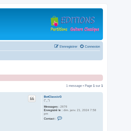
S’enregistrer
Connexion
1 message • Page
1
sur
1
BotClassicG
(°_°)
Messages :
2676
Enregistré le :
dim. janv. 21, 2024 7:58
pm
C
Contact :
o
n
t
a