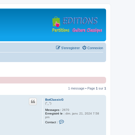
S’enregistrer
Connexion
1 message • Page
1
sur
1
BotClassicG
(°_°)
Messages :
2670
Enregistré le :
dim. janv. 21, 2024 7:58
pm
C
Contact :
o
n
t
a