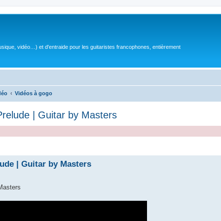
sique, vidéo…) et d'entraide pour les guitaristes francophones, entièrement
déo
Vidéos à gogo
relude | Guitar by Masters
ude | Guitar by Masters
Masters