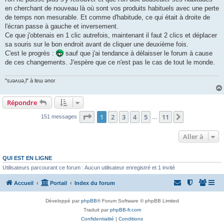
en cherchant de nouveau là où sont vos produits habituels avec une perte
de temps non mesurable. Et comme d'habitude, ce qui était à droite de
l'écran passe à gauche et inversement.
Ce que j'obtenais en 1 clic autrefois, maintenant il faut 2 clics et déplacer
sa souris sur le bon endroit avant de cliquer une deuxième fois.
C'est le progrès :
sauf que j'ai tendance à délaisser le forum à cause
de ces changements. J'espère que ce n'est pas le cas de tout le monde.
"sɹǝʌuǝ,l" à lɐɯ ǝnoɾ
Répondre
Page
1
sur
11
1
2
3
4
5
11
Suivante
151 messages
…
Aller à
QUI EST EN LIGNE
Utilisateurs parcourant ce forum : Aucun utilisateur enregistré et 1 invité
Accueil
Portail
Index du forum
Développé par
phpBB
® Forum Software © phpBB Limited
Traduit par
phpBB-fr.com
Confidentialité
|
Conditions