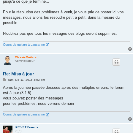
jusqu'à ce que je termine...
a
g
e
Pour la résolution des problèmes à venir, je vous prie de poster ici vos
messages, nous allons les résoudre petit à petit, dans la mesure du
possible.
N'oubliez pas que tous les messages des blogs seront supprimés.
Cours de guitare à Lausanne
ClassicGuitare
Administrateur
Re: Misa à jour
M
sam. juil. 11, 2015 4:53 pm
e
s
Après la journée passée dessous après des multiples erreurs, le forum
s
est à jour (3.1.5)
a
g
vous pouvez poster des messages
e
pour les problèmes, nous verrons demain
Cours de guitare à Lausanne
PRIVET Francis
(°_°)