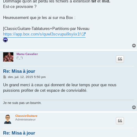
s
Dommage qu'on ait perdu les fichiers à extension
tef
et
mid.
s
Est-ce provisoire ?
a
g
e
Heureusement que je les ai sur ma Box :
[ClassicGuitare-Tablatures+Partitions-par Niveau
https://app.box.com/s/quwl3scvupui9syiix1f
Manu Cavalier
(°_°)
Re: Misa à jour
M
dim. juil. 12, 2015 5:50 pm
e
s
Un grand merci à ceux qui donnent de leur temps pour que nous
s
puissions profiter de cet espace de convivialité.
a
g
e
Je ne suis pas un bourrin.
ClassicGuitare
Administrateur
Re: Misa à jour