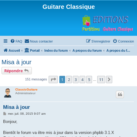
Guitare Classique
FAQ
Nous contacter
S’enregistrer
Connexion
Accueil
Portail
Index du forum
A propos du forum
A propos du forum
Misa à jour
Répondre
Page
1
sur
11
1
2
3
4
5
11
Suivante
151 messages
…
ClassicGuitare
Administrateur
Misa à jour
M
mer. juil. 08, 2015 9:07 am
e
s
Bonjour,
s
a
g
Bientôt le forum va être mis à jour dans la version phpbb 3.1.X
e