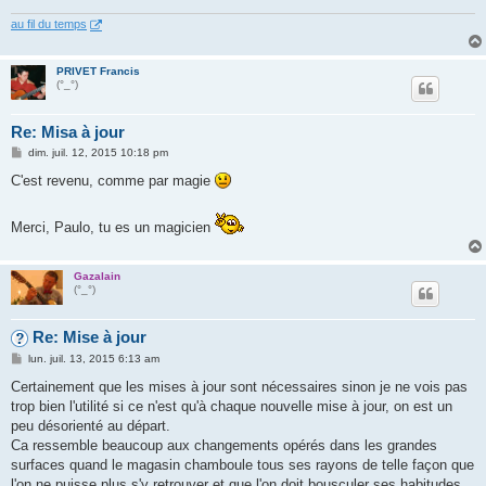
au fil du temps
PRIVET Francis
(°_°)
Re: Misa à jour
M
dim. juil. 12, 2015 10:18 pm
e
s
C'est revenu, comme par magie
s
a
g
Merci, Paulo, tu es un magicien
e
Gazalain
(°_°)
Re: Mise à jour
M
lun. juil. 13, 2015 6:13 am
e
s
Certainement que les mises à jour sont nécessaires sinon je ne vois pas
s
trop bien l'utilité si ce n'est qu'à chaque nouvelle mise à jour, on est un
a
g
peu désorienté au départ.
e
Ca ressemble beaucoup aux changements opérés dans les grandes
surfaces quand le magasin chamboule tous ses rayons de telle façon que
l'on ne puisse plus s'y retrouver et que l'on doit bousculer ses habitudes