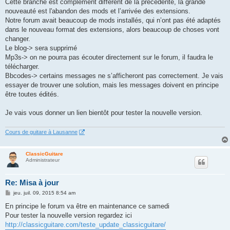
Cette branche est complément différent de la précédente, la grande
nouveauté est l'abandon des mods et l’arrivée des extensions.
Notre forum avait beaucoup de mods installés, qui n’ont pas été adaptés
dans le nouveau format des extensions, alors beaucoup de choses vont
changer.
Le blog-> sera supprimé
Mp3s-> on ne pourra pas écouter directement sur le forum, il faudra le
télécharger.
Bbcodes-> certains messages ne s’afficheront pas correctement. Je vais
essayer de trouver une solution, mais les messages doivent en principe
être toutes édités.
Je vais vous donner un lien bientôt pour tester la nouvelle version.
Cours de guitare à Lausanne
ClassicGuitare
Administrateur
Re: Misa à jour
M
jeu. juil. 09, 2015 8:54 am
e
s
En principe le forum va être en maintenance ce samedi
s
Pour tester la nouvelle version regardez ici
a
g
http://classicguitare.com/teste_update_classicguitare/
e