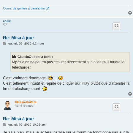
Cours de guitare à Lausanne
cadiz
*3*
Re: Misa à jour
M
jeu. juil. 09, 2015 9:34 am
e
s
s
ClassicGuitare a écrit :
a
g
Mp3s-> on ne pourra pas écouter directement sur le forum, il faudra le
e
télécharger.
C'est vraiment dommage.
...
C'est tellement intuitif et rapide de cliquer sur Play plutôt que d'attendre la
fin du téléchargement.
ClassicGuitare
Administrateur
Re: Misa à jour
M
jeu. juil. 09, 2015 10:02 am
e
s
Je sais bien, mais le lecteur installé sur le forum ne fonctionne pas sur la