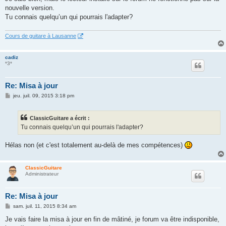
s
nouvelle version.
a
g
Tu connais quelqu’un qui pourrais l'adapter?
e
Cours de guitare à Lausanne
cadiz
*3*
Re: Misa à jour
M
jeu. juil. 09, 2015 3:18 pm
e
s
s
ClassicGuitare a écrit :
a
g
Tu connais quelqu’un qui pourrais l'adapter?
e
Hélas non (et c'est totalement au-delà de mes compétences)
ClassicGuitare
Administrateur
Re: Misa à jour
M
sam. juil. 11, 2015 8:34 am
e
s
Je vais faire la misa à jour en fin de mâtiné, je forum va être indisponible,
s