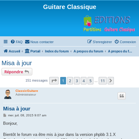
Guitare Classique
FAQ
Nous contacter
S’enregistrer
Connexion
Accueil
Portail
Index du forum
A propos du forum
A propos du forum
Misa à jour
Répondre
Page
1
sur
11
1
2
3
4
5
11
Suivante
151 messages
…
ClassicGuitare
Administrateur
Misa à jour
M
mer. juil. 08, 2015 9:07 am
e
s
Bonjour,
s
a
g
Bientôt le forum va être mis à jour dans la version phpbb 3.1.X
e