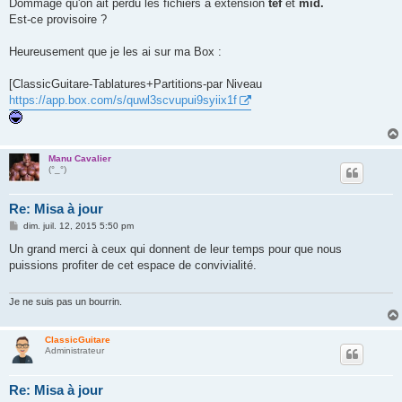
s
Dommage qu'on ait perdu les fichiers à extension
tef
et
mid.
s
Est-ce provisoire ?
a
g
e
Heureusement que je les ai sur ma Box :
[ClassicGuitare-Tablatures+Partitions-par Niveau
https://app.box.com/s/quwl3scvupui9syiix1f
Manu Cavalier
(°_°)
Re: Misa à jour
M
dim. juil. 12, 2015 5:50 pm
e
s
Un grand merci à ceux qui donnent de leur temps pour que nous
s
puissions profiter de cet espace de convivialité.
a
g
e
Je ne suis pas un bourrin.
ClassicGuitare
Administrateur
Re: Misa à jour