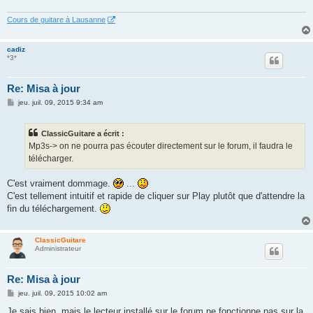
Cours de guitare à Lausanne
cadiz
*3*
Re: Misa à jour
M
jeu. juil. 09, 2015 9:34 am
e
s
s
ClassicGuitare a écrit :
a
g
Mp3s-> on ne pourra pas écouter directement sur le forum, il faudra le
e
télécharger.
C'est vraiment dommage.
...
C'est tellement intuitif et rapide de cliquer sur Play plutôt que d'attendre la
fin du téléchargement.
ClassicGuitare
Administrateur
Re: Misa à jour
M
jeu. juil. 09, 2015 10:02 am
e
s
Je sais bien, mais le lecteur installé sur le forum ne fonctionne pas sur la