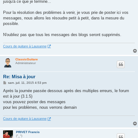
jusqu'à ce que je termine...
a
g
e
Pour la résolution des problèmes à venir, je vous prie de poster ici vos
messages, nous allons les résoudre petit à petit, dans la mesure du
possible.
N'oubliez pas que tous les messages des blogs seront supprimés.
Cours de guitare à Lausanne
ClassicGuitare
Administrateur
Re: Misa à jour
M
sam. juil. 11, 2015 4:53 pm
e
s
Après la journée passée dessous après des multiples erreurs, le forum
s
est à jour (3.1.5)
a
g
vous pouvez poster des messages
e
pour les problèmes, nous verrons demain
Cours de guitare à Lausanne
PRIVET Francis
(°_°)