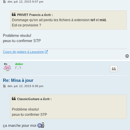
M
dim. juil. 12, 2015 6:07 pm
e
s
s
PRIVET Francis a écrit :
a
g
Dommage qu'on ait perdu les fichiers à extension
tef
et
mid.
e
Est-ce provisoire ?
Problème résolu!
peux-tu confirmer STP
Cours de guitare à Lausanne
didier
(°_°)
Re: Misa à jour
M
dim. juil. 12, 2015 6:36 pm
e
s
s
ClassicGuitare a écrit :
a
g
e
Problème résolu!
peux-tu confirmer STP
ça marche pour moi