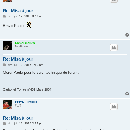
Re: Misa à jour
M
dim. juil. 12, 2015 8:47 am
e
s
Bravo Paulo
s
a
g
e
Daniel d'Arles
Modérateur
Re: Misa à jour
M
dim. juil. 12, 2015 1:19 pm
e
s
Merci Paulo pour le suivi technique du forum.
s
a
g
e
Carbonell Torres n°439 Mars 1964
PRIVET Francis
(°_°)
Re: Misa à jour
M
dim. juil. 12, 2015 3:14 pm
e