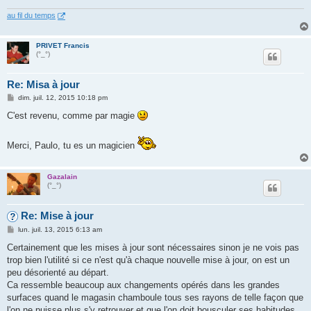
au fil du temps
PRIVET Francis
(°_°)
Re: Misa à jour
M
dim. juil. 12, 2015 10:18 pm
e
s
C'est revenu, comme par magie
s
a
g
Merci, Paulo, tu es un magicien
e
Gazalain
(°_°)
Re: Mise à jour
M
lun. juil. 13, 2015 6:13 am
e
s
Certainement que les mises à jour sont nécessaires sinon je ne vois pas
s
trop bien l'utilité si ce n'est qu'à chaque nouvelle mise à jour, on est un
a
g
peu désorienté au départ.
e
Ca ressemble beaucoup aux changements opérés dans les grandes
surfaces quand le magasin chamboule tous ses rayons de telle façon que
l'on ne puisse plus s'y retrouver et que l'on doit bousculer ses habitudes