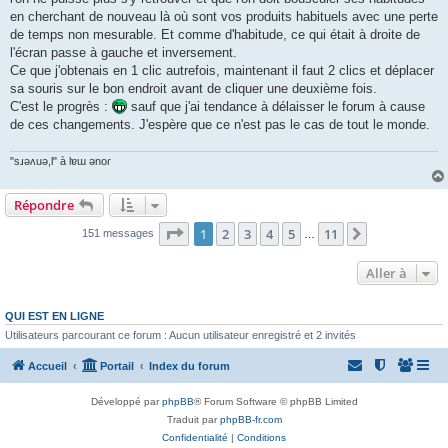
en cherchant de nouveau là où sont vos produits habituels avec une perte
de temps non mesurable. Et comme d'habitude, ce qui était à droite de
l'écran passe à gauche et inversement.
Ce que j'obtenais en 1 clic autrefois, maintenant il faut 2 clics et déplacer
sa souris sur le bon endroit avant de cliquer une deuxième fois.
C'est le progrès :
sauf que j'ai tendance à délaisser le forum à cause
de ces changements. J'espère que ce n'est pas le cas de tout le monde.
"sɹǝʌuǝ,l" à lɐɯ ǝnoɾ
Répondre
Page
1
sur
11
1
2
3
4
5
11
Suivante
151 messages
…
Aller à
QUI EST EN LIGNE
Utilisateurs parcourant ce forum : Aucun utilisateur enregistré et 2 invités
Accueil
Portail
Index du forum
Développé par
phpBB
® Forum Software © phpBB Limited
Traduit par
phpBB-fr.com
Confidentialité
|
Conditions