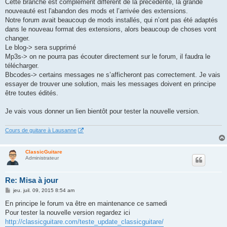
Cette branche est complément différent de la précédente, la grande
nouveauté est l'abandon des mods et l’arrivée des extensions.
Notre forum avait beaucoup de mods installés, qui n’ont pas été adaptés
dans le nouveau format des extensions, alors beaucoup de choses vont
changer.
Le blog-> sera supprimé
Mp3s-> on ne pourra pas écouter directement sur le forum, il faudra le
télécharger.
Bbcodes-> certains messages ne s’afficheront pas correctement. Je vais
essayer de trouver une solution, mais les messages doivent en principe
être toutes édités.
Je vais vous donner un lien bientôt pour tester la nouvelle version.
Cours de guitare à Lausanne
ClassicGuitare
Administrateur
Re: Misa à jour
M
jeu. juil. 09, 2015 8:54 am
e
s
En principe le forum va être en maintenance ce samedi
s
Pour tester la nouvelle version regardez ici
a
g
http://classicguitare.com/teste_update_classicguitare/
e