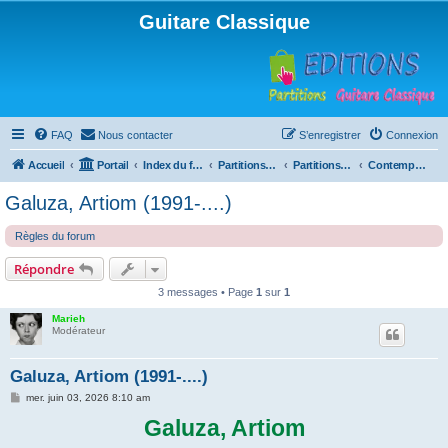
Guitare Classique
FAQ
Nous contacter
S’enregistrer
Connexion
Accueil
Portail
Index du forum
Partitions pour guitare en libre téléchargement
Partitions classées par compositeur
Contemporain
Galuza, Artiom (1991-....)
Règles du forum
Répondre
3 messages • Page
1
sur
1
Marieh
Modérateur
Galuza, Artiom (1991-....)
M
mer. juin 03, 2026 8:10 am
e
s
Galuza, Artiom
s
a