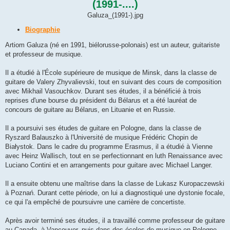
(1991-....)
g
e
Galuza_(1991-).jpg
Biographie
Artiom Galuza (né en 1991, biélorusse-polonais) est un auteur, guitariste
et professeur de musique.
Il a étudié à l'École supérieure de musique de Minsk, dans la classe de
guitare de Valery Zhyvalievski, tout en suivant des cours de composition
avec Mikhail Vasouchkov. Durant ses études, il a bénéficié à trois
reprises d'une bourse du président du Bélarus et a été lauréat de
concours de guitare au Bélarus, en Lituanie et en Russie.
Il a poursuivi ses études de guitare en Pologne, dans la classe de
Ryszard Balauszko à l'Université de musique Frédéric Chopin de
Białystok. Dans le cadre du programme Erasmus, il a étudié à Vienne
avec Heinz Wallisch, tout en se perfectionnant en luth Renaissance avec
Luciano Contini et en arrangements pour guitare avec Michael Langer.
Il a ensuite obtenu une maîtrise dans la classe de Lukasz Kuropaczewski
à Poznań. Durant cette période, on lui a diagnostiqué une dystonie focale,
ce qui l'a empêché de poursuivre une carrière de concertiste.
Après avoir terminé ses études, il a travaillé comme professeur de guitare
au Canada, à Vancouver, puis dans des écoles de musique en Pologne.