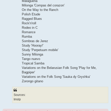
Malagueña
Milonga 'Compas del corazon'
On the Way to the Ranch
Polish Etude
Ragged Blues
Rock'n'roll
Rodeo in C
Romance
Rumba
Sombras de Jerez
Study 'Hooray!'
Study 'Perpetuum mobile'
Sunny Milonga
Tango nuevo
Tropical Samba
Variations on the Belarusian Folk Song 'Play for Me,
Bagpiper'
Variations on the Folk Song 'Sauka dy Gryshka'
Zorongo gitano
Sources:
Imslp