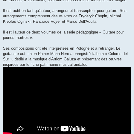
Il est actif en tant qu'auteur, arrangeur et transcripteur pour guitare. Ses
arrangements comprennent des œuvres de Fryderyk Chopin, Michal
Kleofas Oginski, Pancrace Royer et Marco Dell'Aquila.
Il est l'auteur de deux volumes de la série pédagogique « Guitare pour
jeunes maîtres ».
Ses compositions ont été interprétées en Pologne et à l'étranger. Le
guitariste autrichien Rainer Maria Nero a enregistré l'album « Colores del
Sur », dédié à la musique d'Artiom Galuza et présentant des œuvres
inspirées par le riche patrimoine musical andalou.