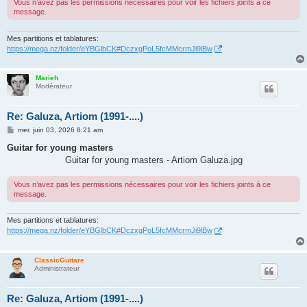
Vous n’avez pas les permissions nécessaires pour voir les fichiers joints à ce
message.
Mes partitions et tablatures:
https://mega.nz/folder/eYBGlbCK#DczxgPoL5fcMMcrmJi9lBw
Marieh
Modérateur
Re: Galuza, Artiom (1991-....)
M
mer. juin 03, 2026 8:21 am
e
s
Guitar for young masters
s
Guitar for young masters - Artiom Galuza.jpg
a
g
e
Vous n’avez pas les permissions nécessaires pour voir les fichiers joints à ce
message.
Mes partitions et tablatures:
https://mega.nz/folder/eYBGlbCK#DczxgPoL5fcMMcrmJi9lBw
ClassicGuitare
Administrateur
Re: Galuza, Artiom (1991-....)