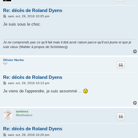
Re: décès de Roland Dyens
M
sam. oct. 29, 2016 10:05 pm
e
s
Je suis sous le choc.
s
a
g
e
Je ne comprends pas ce qu'il fait mais il doit avoir raison parce-qu'il est jeune et que je
suis vieux
(Mahler à propos de Schönberg)
Olivier Hecho
*1*
Re: décès de Roland Dyens
M
sam. oct. 29, 2016 10:13 pm
e
s
Je viens de l'apprendre, je suis assommé ...
s
a
g
e
tambora
Modérateur
Re: décès de Roland Dyens
M
sam. oct. 29, 2016 10:20 pm