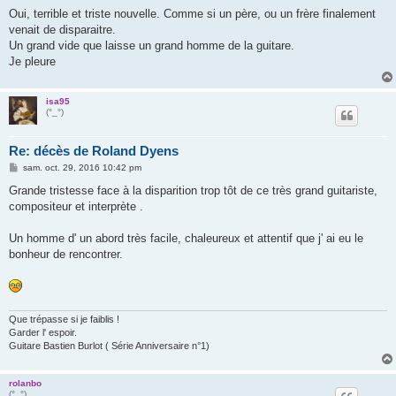
e
s
Oui, terrible et triste nouvelle. Comme si un père, ou un frère finalement
s
venait de disparaitre.
a
g
Un grand vide que laisse un grand homme de la guitare.
e
Je pleure
isa95
(°_°)
Re: décès de Roland Dyens
M
sam. oct. 29, 2016 10:42 pm
e
s
Grande tristesse face à la disparition trop tôt de ce très grand guitariste,
s
compositeur et interprète .
a
g
e
Un homme d' un abord très facile, chaleureux et attentif que j' ai eu le
bonheur de rencontrer.
Que trépasse si je faiblis !
Garder l' espoir.
Guitare Bastien Burlot ( Série Anniversaire n°1)
rolanbo
(°_°)