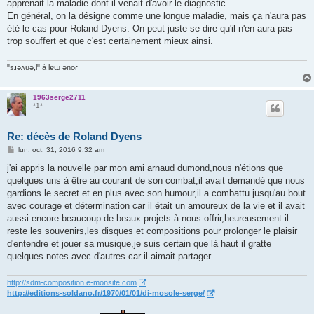
apprenait la maladie dont il venait d'avoir le diagnostic.
En général, on la désigne comme une longue maladie, mais ça n'aura pas
été le cas pour Roland Dyens. On peut juste se dire qu'il n'en aura pas
trop souffert et que c'est certainement mieux ainsi.
"sɹǝʌuǝ,l" à lɐɯ ǝnoɾ
1963serge2711
*1*
Re: décès de Roland Dyens
M
lun. oct. 31, 2016 9:32 am
e
s
j'ai appris la nouvelle par mon ami arnaud dumond,nous n'étions que
s
quelques uns à être au courant de son combat,il avait demandé que nous
a
g
gardions le secret et en plus avec son humour,il a combattu jusqu'au bout
e
avec courage et détermination car il était un amoureux de la vie et il avait
aussi encore beaucoup de beaux projets à nous offrir,heureusement il
reste les souvenirs,les disques et compositions pour prolonger le plaisir
d'entendre et jouer sa musique,je suis certain que là haut il gratte
quelques notes avec d'autres car il aimait partager.......
http://sdm-composition.e-monsite.com
http://editions-soldano.fr/1970/01/01/di-mosole-serge/