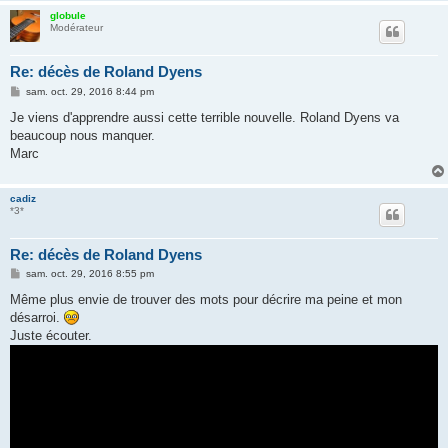
globule
Modérateur
Re: décès de Roland Dyens
M
sam. oct. 29, 2016 8:44 pm
e
s
Je viens d'apprendre aussi cette terrible nouvelle. Roland Dyens va
s
beaucoup nous manquer.
a
g
Marc
e
cadiz
*3*
Re: décès de Roland Dyens
M
sam. oct. 29, 2016 8:55 pm
e
s
Même plus envie de trouver des mots pour décrire ma peine et mon
s
désarroi.
a
g
Juste écouter.
e