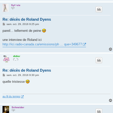
Syl~vie
*2*
Re: décès de Roland Dyens
M
sam. oct. 29, 2016 9:25 pm
e
s
pareil... tellement de peine
s
a
g
une interview de Roland ici
e
http://ici.radio-canada.ca/emissions/ph ... que=349677
didier
(°_°)
Re: décès de Roland Dyens
M
sam. oct. 29, 2016 9:30 pm
e
s
quelle tristesse
s
a
g
e
au fil du temps
Schneider
*3*