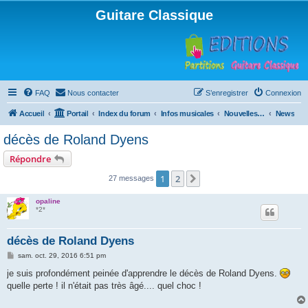
Guitare Classique
FAQ
Nous contacter
S’enregistrer
Connexion
Accueil
Portail
Index du forum
Infos musicales
Nouvelles de toutes sortes, concerts, partitions…
News
décès de Roland Dyens
Répondre
1
2
Suivante
27 messages
opaline
*2*
décès de Roland Dyens
M
sam. oct. 29, 2016 6:51 pm
e
s
je suis profondément peinée d'apprendre le décès de Roland Dyens.
s
quelle perte ! il n'était pas très âgé.... quel choc !
a
g
e