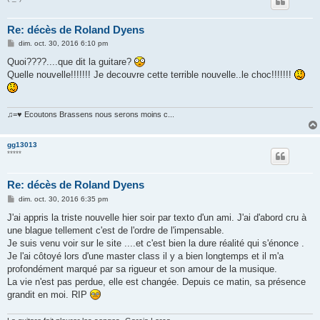
Re: décès de Roland Dyens
M
dim. oct. 30, 2016 6:10 pm
e
s
Quoi????....que dit la guitare?
s
Quelle nouvelle!!!!!!! Je decouvre cette terrible nouvelle..le choc!!!!!!!
a
g
e
♫=♥ Ecoutons Brassens nous serons moins c...
gg13013
*****
Re: décès de Roland Dyens
M
dim. oct. 30, 2016 6:35 pm
e
s
J'ai appris la triste nouvelle hier soir par texto d'un ami. J'ai d'abord cru à
s
une blague tellement c'est de l'ordre de l'impensable.
a
g
Je suis venu voir sur le site ....et c'est bien la dure réalité qui s'énonce .
e
Je l'ai côtoyé lors d'une master class il y a bien longtemps et il m'a
profondément marqué par sa rigueur et son amour de la musique.
La vie n'est pas perdue, elle est changée. Depuis ce matin, sa présence
grandit en moi. RIP