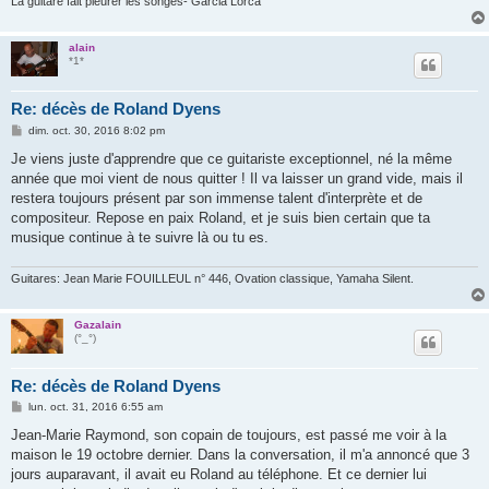
La guitare fait pleurer les songes- Garcia Lorca
alain
*1*
Re: décès de Roland Dyens
M
dim. oct. 30, 2016 8:02 pm
e
s
Je viens juste d'apprendre que ce guitariste exceptionnel, né la même
s
année que moi vient de nous quitter ! Il va laisser un grand vide, mais il
a
g
restera toujours présent par son immense talent d'interprète et de
e
compositeur. Repose en paix Roland, et je suis bien certain que ta
musique continue à te suivre là ou tu es.
Guitares: Jean Marie FOUILLEUL n° 446, Ovation classique, Yamaha Silent.
Gazalain
(°_°)
Re: décès de Roland Dyens
M
lun. oct. 31, 2016 6:55 am
e
s
Jean-Marie Raymond, son copain de toujours, est passé me voir à la
s
maison le 19 octobre dernier. Dans la conversation, il m'a annoncé que 3
a
g
jours auparavant, il avait eu Roland au téléphone. Et ce dernier lui
e