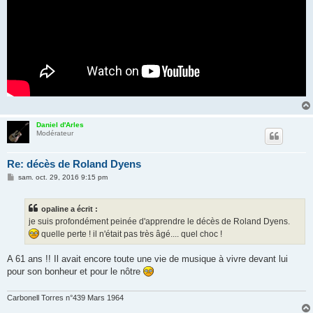
Daniel d'Arles
Modérateur
Re: décès de Roland Dyens
M
sam. oct. 29, 2016 9:15 pm
e
s
s
opaline a écrit :
a
g
je suis profondément peinée d'apprendre le décès de Roland Dyens.
e
quelle perte ! il n'était pas très âgé.... quel choc !
A 61 ans !! Il avait encore toute une vie de musique à vivre devant lui
pour son bonheur et pour le nôtre
Carbonell Torres n°439 Mars 1964