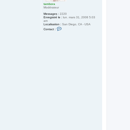
tambora
Modérateur
Messages :
2220
Enregistré le :
lun. mars 31, 2008 5:03
am
Localisation :
San Diego, CA - USA
C
Contact :
o
n
t
a
c
t
e
r
t
a
m
b
o
r
a