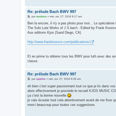
Re: prélude Bach BWV 997
M
par
tambora
»
mer. avr. 27, 2016 8:17 am
e
s
Ben la encore, il n'y a pas photo pour moi... Le spécialis
s
The Solo Lute Works of J.S.bach - Edited by Frank Koonc
a
g
Aux editions Kjos (Sand Diego, CA)
e
http://www.frankkoonce.com/publications/
Et en prime tu obtiens tous les BWV pour luth avec des annot
classe.
Re: prélude Bach BWV 997
M
par
opaline
»
mer. avr. 27, 2016 8:26 am
e
s
eh bien c'est super passionnant tout ce que je lis dans vo
s
alors effectivement je possède le recueil KJOS MUSIC CO
a
g
ça c'est la bonne nouvelle
e
je vais écouter tout cela attentivement avant de me fixer 
merci beaucoup pour toutes ces suggestions