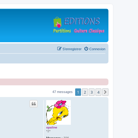
S’enregistrer
Connexion
1
2
3
4
Suivante
47 messages
opaline
*2*
Messages :
396