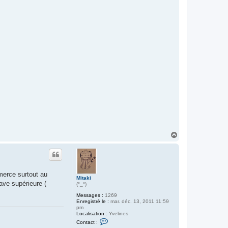
H
a
u
t
mmerce surtout au
Mitaki
ave supérieure (
(°_°)
Messages :
1269
Enregistré le :
mar. déc. 13, 2011 11:59
pm
Localisation :
Yvelines
C
Contact :
o