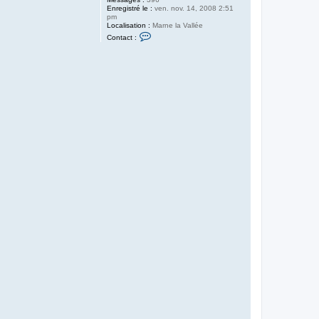
Enregistré le :
ven. nov. 14, 2008 2:51
pm
Localisation :
Marne la Vallée
C
Contact :
o
n
t
a
c
t
e
r
o
p
a
l
i
n
e