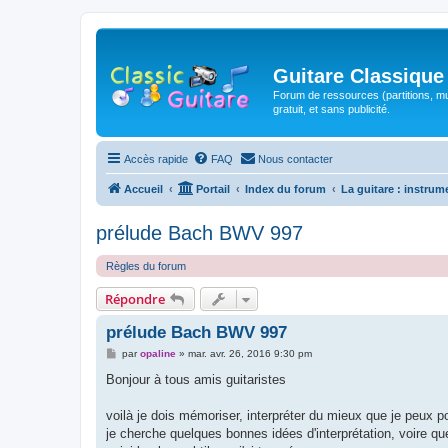
Guitare Classique
Forum de ressources (partitions, mu
gratuit, et sans publicité.
Accès rapide
FAQ
Nous contacter
Accueil
Portail
Index du forum
La guitare : instrum
prélude Bach BWV 997
Règles du forum
Répondre
prélude Bach BWV 997
M
par
opaline
»
mar. avr. 26, 2016 9:30 pm
e
s
Bonjour à tous amis guitaristes
s
a
g
voilà je dois mémoriser, interpréter du mieux que je peux 
e
je cherche quelques bonnes idées d'interprétation, voire q