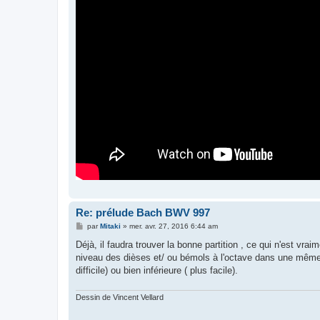
Re: prélude Bach BWV 997
M
par
Mitaki
»
mer. avr. 27, 2016 6:44 am
e
s
Déjà, il faudra trouver la bonne partition , ce qui n'est vr
s
niveau des dièses et/ ou bémols à l'octave dans une même me
a
g
difficile) ou bien inférieure ( plus facile).
e
Dessin de Vincent Vellard