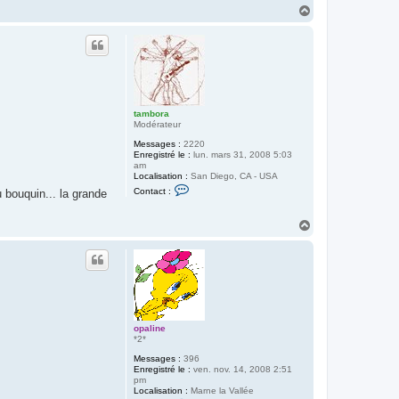
n
H
t
a
a
u
c
t
t
e
r
M
i
t
a
tambora
k
Modérateur
i
Messages :
2220
Enregistré le :
lun. mars 31, 2008 5:03
am
Localisation :
San Diego, CA - USA
C
Contact :
u bouquin... la grande
o
n
t
H
a
a
c
u
t
e
t
r
t
a
m
b
o
opaline
r
*2*
a
Messages :
396
Enregistré le :
ven. nov. 14, 2008 2:51
pm
Localisation :
Marne la Vallée