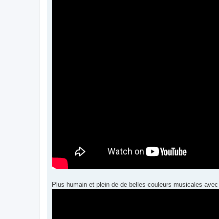
g
e
Plus humain et plein de de belles couleurs musicales avec 