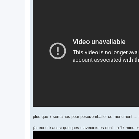
plus que 7 semaines pour peser/emballer ce monument....
j'ai écouté aussi quelques clavecinistes dont : à 17 minute