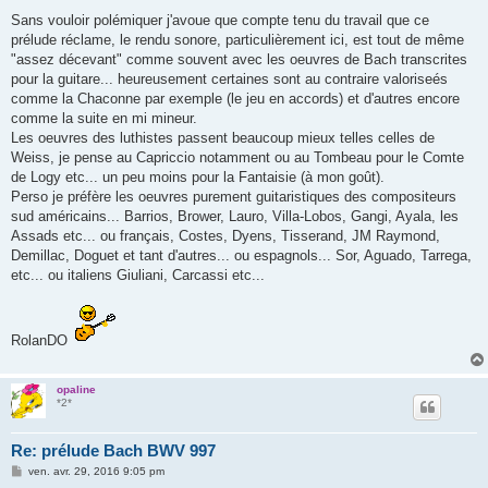
e
s
Sans vouloir polémiquer j'avoue que compte tenu du travail que ce
s
prélude réclame, le rendu sonore, particulièrement ici, est tout de même
a
g
"assez décevant" comme souvent avec les oeuvres de Bach transcrites
e
pour la guitare... heureusement certaines sont au contraire valoriseés
comme la Chaconne par exemple (le jeu en accords) et d'autres encore
comme la suite en mi mineur.
Les oeuvres des luthistes passent beaucoup mieux telles celles de
Weiss, je pense au Capriccio notamment ou au Tombeau pour le Comte
de Logy etc... un peu moins pour la Fantaisie (à mon goût).
Perso je préfère les oeuvres purement guitaristiques des compositeurs
sud américains... Barrios, Brower, Lauro, Villa-Lobos, Gangi, Ayala, les
Assads etc... ou français, Costes, Dyens, Tisserand, JM Raymond,
Demillac, Doguet et tant d'autres... ou espagnols... Sor, Aguado, Tarrega,
etc... ou italiens Giuliani, Carcassi etc...
RolanDO
opaline
*2*
Re: prélude Bach BWV 997
M
ven. avr. 29, 2016 9:05 pm
e