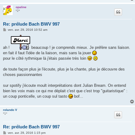
opaline
*2*
Re: prélude Bach BWV 997
M
ven. avr. 29, 2016 10:52 am
e
s
s
a
ah !
beaucoup ! je comprends mieux. Je préfère sans liaison.
g
e
en fait il faut l'idée de la liaison, mais sans la jouer
pour le côté rythmique là j'étais passée très loin
de toute façon plus je l'écoute, plus je la chante, plus je découvre des
choses passionnantes
sur spotify j'écoute moult interprétations dont Julian Bream. On entend
bien les voix mais ce qui me déplait c'est que c'est trop "guitaristique" :
un coup ponticelle, un coup sul tasto
bof...
rolando V
*1*
Re: prélude Bach BWV 997
M
ven. avr. 29, 2016 1:15 pm