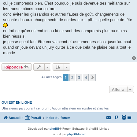
s
oui je comprends bien. C'est pourquoi je suis devenue très méfiante sur
s
les transcriptions pour guitare.
a
g
donc éviter les glissandos et autres fautes de goût, changements de
e
sonorité dus aux changements de cordes etc... pfff... quelle prise de tête
en fait ce qu'on entend ici ou là ce sont des compromis plus ou moins
bien réussis.
je pense que il faut être convaincant et assumer ses choix jusqu'au bout
quand on joue devant un jury quitte à ce que cela ne plaise pas à tout le
monde
Répondre
1
2
3
4
Suivante
47 messages
Aller à
QUI EST EN LIGNE
Utilisateurs parcourant ce forum : Aucun utilisateur enregistré et 2 invités
Accueil
Portail
Index du forum
Développé par
phpBB
® Forum Software © phpBB Limited
Traduit par
phpBB-fr.com