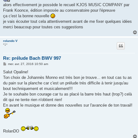
g
alors effectivement je possède le recueil KJOS MUSIC COMPANY par
e
Frank Koonce, édition imposée au conservatoire pour l'épreuve
ça c'est la bonne nouvelle
je vais écouter tout cela attentivement avant de me fixer quelques idées
merci beaucoup pour toutes ces suggestions
rolando V
*1*
Re: prélude Bach BWV 997
M
mer. avr. 27, 2016 10:50 am
e
s
Salut Opaline!
s
Ton choix de Johannès Monno est très bon je trouve... en tout cas tu as
a
g
du pain sur la planche car c'est un prélude très difficile à tenir jusqu'au
e
bout techniquement et musicalement!!!
Je te souhaite bon courage car tu as placé la barre très haut (trop?) celà
dit qui ne tente rien n'obtient rien!
En avant le musique et donne des nouvelles sur l'avancée de ton travail!
RolanDO