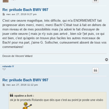
Re: prélude Bach BWV 997
M
mer. avr. 27, 2016 9:27 pm
e
s
C'est une oeuvre magnifique, très difficile, qui m'a ENORMEMENT fait
s
progresser alors merci, merci, merci Bach! C'était tout à fait en dehors de
a
g
mon niveau et de mes possibilités mais j'ai adoré le fait d'essayer de
e
jouer cette oeuvre ( mais je n'y suis pas arrivé , bien sûr !)et puis, ce qui
est bien, c'est qu'après on trouve plus faciles les autres morceaux de
Bach! pour ma part, j'aime G. Sollscher, curieusement absent de tous vos
commentaires!
Dessin de Vincent Vellard
rolando V
*1*
Re: prélude Bach BWV 997
M
mer. avr. 27, 2016 11:12 pm
e
s
s
opaline a écrit :
a
g
ok je te promets Rolando que dès que c'est au point je poste une viséo
e