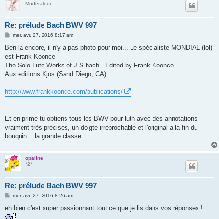
Modérateur
Re: prélude Bach BWV 997
M
mer. avr. 27, 2016 8:17 am
e
s
Ben la encore, il n'y a pas photo pour moi... Le spécialiste MONDIAL (lol)
s
est Frank Koonce
a
g
The Solo Lute Works of J.S.bach - Edited by Frank Koonce
e
Aux editions Kjos (Sand Diego, CA)
http://www.frankkoonce.com/publications/
Et en prime tu obtiens tous les BWV pour luth avec des annotations
vraiment très précises, un doigte irréprochable et l'original a la fin du
bouquin... la grande classe.
opaline
*2*
Re: prélude Bach BWV 997
M
mer. avr. 27, 2016 8:26 am
e
s
eh bien c'est super passionnant tout ce que je lis dans vos réponses !
s
a