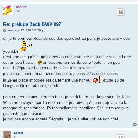
opaline
*2*
Re: prélude Bach BWV 997
M
mer. avr. 27, 2016 8:58 pm
e
s
ok je te promets Rolando que dès que c'est au point je poste une viséo
s
a
g
you tube
e
c'est une des pièces imposées au conservatoire et là où je suis la barre
est un peu haut....
en d'autres termes ils se la "pètent" un peu
ceci dit j'éprouve beaucoup de plaisir à la travailler
je suis en concurrence avec des petits jeunes ados super doués
la 2ème pièce imposée est carrément une horreur
l'étude 13 de
Dodgson Quine, atonale, beurk !
pour en revenir aux interprétations je ne déteste pas la version de John
Williams envoyée par Tambora mais je trouve qu'il joue trop vite. Cela
manque de respirations. Personnellement (sacrilège !) je le trouve plus
guitariste que musicien
je n'ai pas encore écouté Ségovia... je vais aller voir de son côté
Mitaki
(°_°)