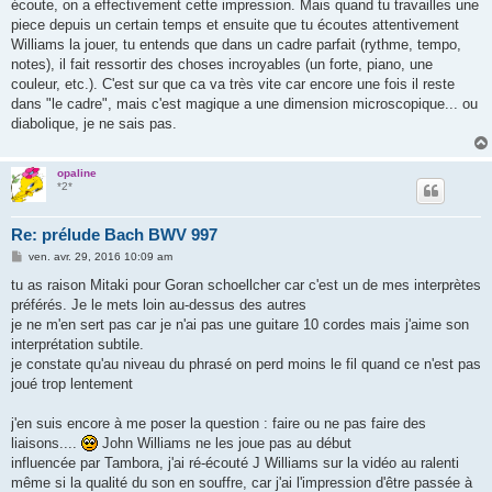
écoute, on a effectivement cette impression. Mais quand tu travailles une
piece depuis un certain temps et ensuite que tu écoutes attentivement
Williams la jouer, tu entends que dans un cadre parfait (rythme, tempo,
notes), il fait ressortir des choses incroyables (un forte, piano, une
couleur, etc.). C'est sur que ca va très vite car encore une fois il reste
dans "le cadre", mais c'est magique a une dimension microscopique... ou
diabolique, je ne sais pas.
opaline
*2*
Re: prélude Bach BWV 997
M
ven. avr. 29, 2016 10:09 am
e
s
tu as raison Mitaki pour Goran schoellcher car c'est un de mes interprètes
s
préférés. Je le mets loin au-dessus des autres
a
g
je ne m'en sert pas car je n'ai pas une guitare 10 cordes mais j'aime son
e
interprétation subtile.
je constate qu'au niveau du phrasé on perd moins le fil quand ce n'est pas
joué trop lentement
j'en suis encore à me poser la question : faire ou ne pas faire des
liaisons....
John Williams ne les joue pas au début
influencée par Tambora, j'ai ré-écouté J Williams sur la vidéo au ralenti
même si la qualité du son en souffre, car j'ai l'impression d'être passée à