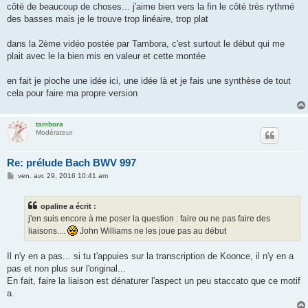
côté de beaucoup de choses... j'aime bien vers la fin le côté très rythmé
des basses mais je le trouve trop linéaire, trop plat
dans la 2ème vidéo postée par Tambora, c'est surtout le début qui me
plait avec le la bien mis en valeur et cette montée
en fait je pioche une idée ici, une idée là et je fais une synthèse de tout
cela pour faire ma propre version
tambora
Modérateur
Re: prélude Bach BWV 997
M
ven. avr. 29, 2016 10:41 am
e
s
s
opaline a écrit :
a
g
j'en suis encore à me poser la question : faire ou ne pas faire des
e
liaisons....
John Williams ne les joue pas au début
Il n'y en a pas... si tu t'appuies sur la transcription de Koonce, il n'y en a
pas et non plus sur l'original...
En fait, faire la liaison est dénaturer l'aspect un peu staccato que ce motif
a.