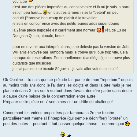
you tube
c'est une des pièces imposées au conservatoire et là où je suis la barre
est un peu haut....
en d'autres termes ils se la "pètent" un peu
ceci dit j'éprouve beaucoup de plaisir à la travailler
je suis en concurrence avec des petits jeunes ados super doués
la 2ème pièce imposée est carrément une horreur
l'étude 13 de
Dodgson Quine, atonale, beurk !
pour en revenir aux interprétations je ne déteste pas la version de John
Williams envoyée par Tambora mais je trouve qu'il joue trop vite. Cela
manque de respirations. Personnellement (sacrilège !) je le trouve plus
guitariste que musicien
je n'ai pas encore écouté Ségovia... je vais aller voir de son côté
Ok Opaline... tu sais que ce prélude fait partie de mon "répertoire" depuis
au moins trois ans donc je l'ai dans les doigts et dans la tête mais je me
plante dedans 3 fois sur 5 surtout dans l'avant dernière partie sans doute
à cause d'une baisse de la concentration entre autre.
Préparer cette pièce en 7 semaines est un drôle de challenge!
Concernant les vidéos proposées par tambora la 2e me touche
partculièrement même si l'interprète (qui semble déchiffrer) "broute" un
peu des notes... pourtant il fait passer quelque chose... comme quoi