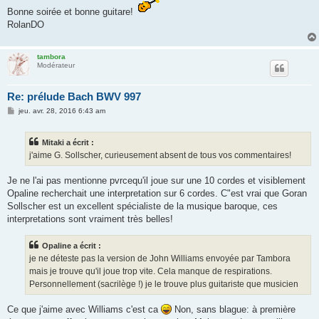
Bonne soirée et bonne guitare!
RolanDO
tambora
Modérateur
Re: prélude Bach BWV 997
M
jeu. avr. 28, 2016 6:43 am
e
s
s
Mitaki a écrit :
a
g
j'aime G. Sollscher, curieusement absent de tous vos commentaires!
e
Je ne l'ai pas mentionne pvrcequ'il joue sur une 10 cordes et visiblement
Opaline recherchait une interpretation sur 6 cordes. C"est vrai que Goran
Sollscher est un excellent spécialiste de la musique baroque, ces
interpretations sont vraiment très belles!
Opaline a écrit :
je ne déteste pas la version de John Williams envoyée par Tambora
mais je trouve qu'il joue trop vite. Cela manque de respirations.
Personnellement (sacrilège !) je le trouve plus guitariste que musicien
Ce que j'aime avec Williams c'est ca
Non, sans blague: à première