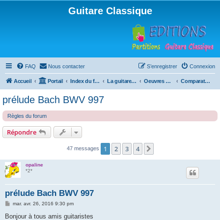
Guitare Classique
FAQ
Nous contacter
S’enregistrer
Connexion
Accueil
Portail
Index du forum
La guitare : instrument, cours et théorie
Oeuvres à la loupe
Comparative d'oeuvres
prélude Bach BWV 997
Règles du forum
Répondre
1
2
3
4
Suivante
47 messages
opaline
*2*
prélude Bach BWV 997
M
mar. avr. 26, 2016 9:30 pm
e
s
Bonjour à tous amis guitaristes