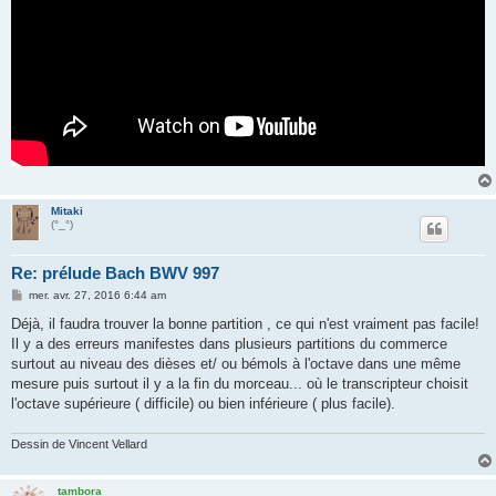
Mitaki
(°_°)
Re: prélude Bach BWV 997
M
mer. avr. 27, 2016 6:44 am
e
s
Déjà, il faudra trouver la bonne partition , ce qui n'est vraiment pas facile!
s
Il y a des erreurs manifestes dans plusieurs partitions du commerce
a
g
surtout au niveau des dièses et/ ou bémols à l'octave dans une même
e
mesure puis surtout il y a la fin du morceau... où le transcripteur choisit
l'octave supérieure ( difficile) ou bien inférieure ( plus facile).
Dessin de Vincent Vellard
tambora