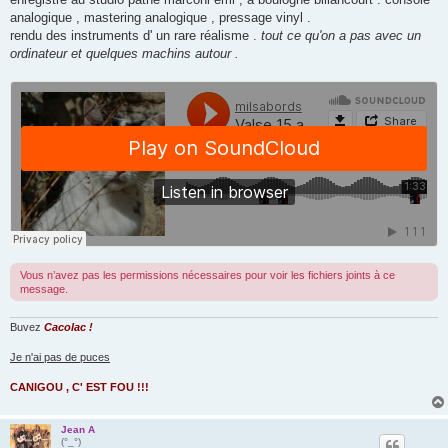
analogique , mastering analogique , pressage vinyl .
rendu des instruments d' un rare réalisme .
tout ce qu'on a pas avec un
ordinateur et quelques machins autour .
Vous n’avez pas les permissions nécessaires pour voir les fichiers joints à ce
message.
Buvez
Cacolac !
Je n'ai pas de puces
CANIGOU , C' EST FOU !!!
Jean A
(°_°)