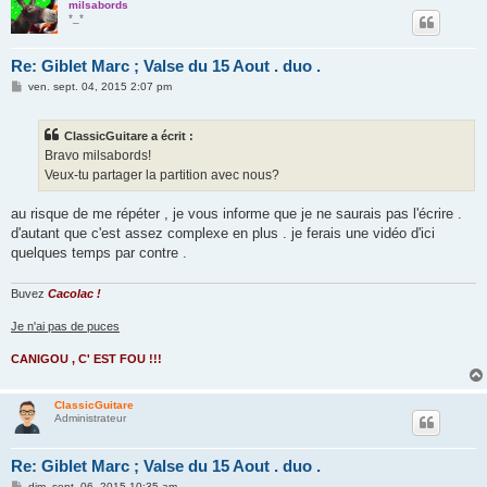
milsabords
*_*
Re: Giblet Marc ; Valse du 15 Aout . duo .
M
ven. sept. 04, 2015 2:07 pm
e
s
s
ClassicGuitare a écrit :
a
g
Bravo milsabords!
e
Veux-tu partager la partition avec nous?
au risque de me répéter , je vous informe que je ne saurais pas l'écrire .
d'autant que c'est assez complexe en plus . je ferais une vidéo d'ici
quelques temps par contre .
Buvez
Cacolac !
Je n'ai pas de puces
CANIGOU , C' EST FOU !!!
ClassicGuitare
Administrateur
Re: Giblet Marc ; Valse du 15 Aout . duo .
M
dim. sept. 06, 2015 10:35 am