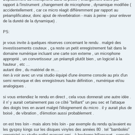
a
g
rapport à l'instrument ,changement de microphone , dynamique modifiée (
e
accidentellement , car ce micro réagit différemment par rapport au
préamplificateur, donc ajout de réverbération - mais à peine - pour enlever
de la dureté de la dynamique) .
PS:
je vous invite à quelques réserves concernant le rendu . malgré des
investissements couteux , ça reste un petit enregistrement fait dans le
domaine numérique incluant une carte son externe , un microphone
approprié , un convertisseur ,un préampli plutôt bien , un logiciel à la
hauteur , etc ...
autant dire , du matériel de m....
rien à voir avec un vrai studio équipé d'une énorme console au prix d'un
semi remorque et des enregistreurs haute définition , numérique et/ou
analogiques .
si vous entendiez le rendu en direct , cela vous donnerait une autre idée .
il n' y aurait certainement pas ce côté "brillant" un peu sec et l'attaque
des doigts tres en avant malgré l'éloignement du micro . il y aurait plus de
boisé , de vibration , d'émotion aussi probablement .
on est tres loin - mais alors très loin - par exemple du rendu qu'avaient eu
les gyspsy kings sur les disques vinyles des années 80 . tel "bamboléo"
enregistré au studio pathé marconi emi , à boulogne billancourt . console