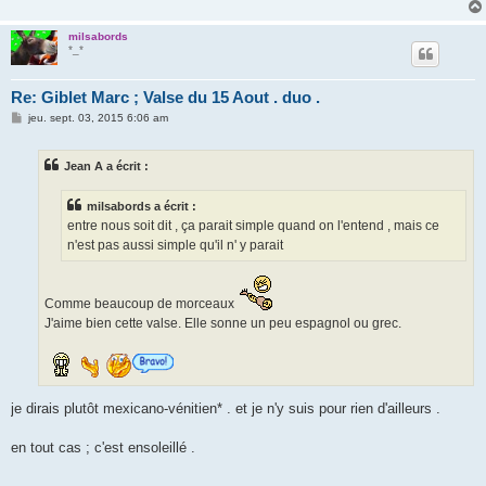
milsabords
*_*
Re: Giblet Marc ; Valse du 15 Aout . duo .
M
jeu. sept. 03, 2015 6:06 am
e
s
s
Jean A a écrit :
a
g
e
milsabords a écrit :
entre nous soit dit , ça parait simple quand on l'entend , mais ce
n'est pas aussi simple qu'il n' y parait
Comme beaucoup de morceaux
J'aime bien cette valse. Elle sonne un peu espagnol ou grec.
je dirais plutôt mexicano-vénitien* . et je n'y suis pour rien d'ailleurs .
en tout cas ; c'est ensoleillé .