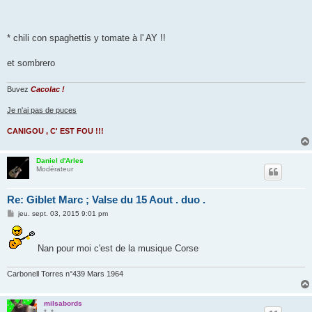
* chili con spaghettis y tomate à l' AY !!
et sombrero
Buvez
Cacolac !
Je n'ai pas de puces
CANIGOU , C' EST FOU !!!
Daniel d'Arles
Modérateur
Re: Giblet Marc ; Valse du 15 Aout . duo .
M
jeu. sept. 03, 2015 9:01 pm
e
s
s
a
Nan pour moi c'est de la musique Corse
g
e
Carbonell Torres n°439 Mars 1964
milsabords
*_*