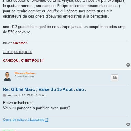
il faut écouter et
entendre
certains vinyles des années 70 par exemple (
le quatuor romero , sur disques Philips collection trésors classiques )
pour se rendre compte du gouffre qui sépare nos petits trucs sur
ordinateurs de ces chefs d'oeuvres enregistrés à la perfection .
une R12 gordini bien gonflée ne rattrape jamais un coupé mercedes amg
de 570 chevaux .
Buvez
Cacolac !
Je n'ai pas de puces
CANIGOU , C' EST FOU !!!
ClassicGuitare
Administrateur
Re: Giblet Marc ; Valse du 15 Aout . duo .
M
ven. sept. 04, 2015 7:32 am
e
s
Bravo milsabords!
s
Veux-tu partager la partition avec nous?
a
g
e
Cours de guitare à Lausanne