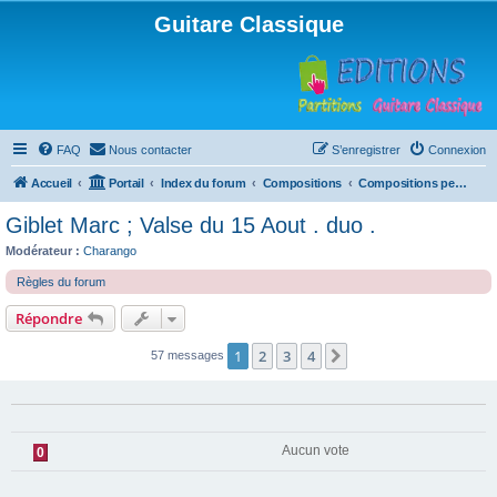
Guitare Classique
FAQ
Nous contacter
S’enregistrer
Connexion
Accueil
Portail
Index du forum
Compositions
Compositions personnelles
Giblet Marc ; Valse du 15 Aout . duo .
Modérateur :
Charango
Règles du forum
Répondre
1
2
3
4
Suivante
57 messages
Aucun vote
0