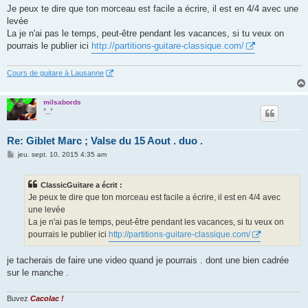
s
Je peux te dire que ton morceau est facile a écrire, il est en 4/4 avec une
s
levée
a
g
La je n'ai pas le temps, peut-être pendant les vacances, si tu veux on
e
pourrais le publier ici
http://partitions-guitare-classique.com/
Cours de guitare à Lausanne
milsabords
*_*
Re: Giblet Marc ; Valse du 15 Aout . duo .
M
jeu. sept. 10, 2015 4:35 am
e
s
s
ClassicGuitare a écrit :
a
g
Je peux te dire que ton morceau est facile a écrire, il est en 4/4 avec
e
une levée
La je n'ai pas le temps, peut-être pendant les vacances, si tu veux on
pourrais le publier ici
http://partitions-guitare-classique.com/
je tacherais de faire une video quand je pourrais . dont une bien cadrée
sur le manche .
Buvez
Cacolac !