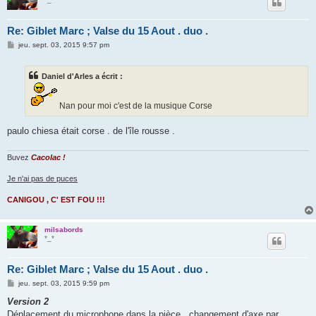
Re: Giblet Marc ; Valse du 15 Aout . duo .
M
jeu. sept. 03, 2015 9:57 pm
e
s
s
Daniel d'Arles a écrit :
a
g
e
Nan pour moi c'est de la musique Corse
paulo chiesa était corse . de l'île rousse .
Buvez
Cacolac !
Je n'ai pas de puces
CANIGOU , C' EST FOU !!!
milsabords
*_*
Re: Giblet Marc ; Valse du 15 Aout . duo .
M
jeu. sept. 03, 2015 9:59 pm
e
s
Version 2
s
Déplacement du microphone dans la pièce , changement d'axe par