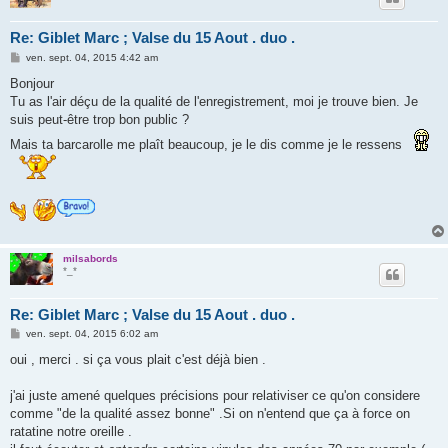
Re: Giblet Marc ; Valse du 15 Aout . duo .
M
ven. sept. 04, 2015 4:42 am
e
s
Bonjour
s
Tu as l'air déçu de la qualité de l'enregistrement, moi je trouve bien. Je
a
g
suis peut-être trop bon public ?
e
Mais ta barcarolle me plaît beaucoup, je le dis comme je le ressens
milsabords
*_*
Re: Giblet Marc ; Valse du 15 Aout . duo .
M
ven. sept. 04, 2015 6:02 am
e
s
oui , merci . si ça vous plait c'est déjà bien .
s
a
g
j'ai juste amené quelques précisions pour relativiser ce qu'on considere
e
comme "de la qualité assez bonne" .Si on n'entend que ça à force on
ratatine notre oreille .