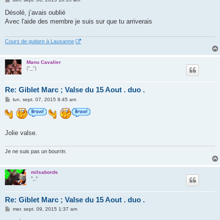
e
s
Désolé, j’avais oublié
s
Avec l'aide des membre je suis sur que tu arriverais
a
g
e
Cours de guitare à Lausanne
Manu Cavalier
(°_°)
Re: Giblet Marc ; Valse du 15 Aout . duo .
M
lun. sept. 07, 2015 8:45 am
e
s
s
a
g
Jolie valse.
e
Je ne suis pas un bourrin.
milsabords
*_*
Re: Giblet Marc ; Valse du 15 Aout . duo .
M
mer. sept. 09, 2015 1:37 am
e