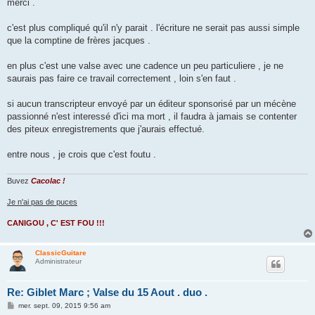
s
merci .
s
a
g
c'est plus compliqué qu'il n'y parait . l'écriture ne serait pas aussi simple
e
que la comptine de frères jacques .
en plus c'est une valse avec une cadence un peu particuliere , je ne
saurais pas faire ce travail correctement , loin s'en faut .
si aucun transcripteur envoyé par un éditeur sponsorisé par un mécène
passionné n'est interessé d'ici ma mort , il faudra à jamais se contenter
des piteux enregistrements que j'aurais effectué.
entre nous , je crois que c'est foutu .
Buvez
Cacolac !
Je n'ai pas de puces
CANIGOU , C' EST FOU !!!
ClassicGuitare
Administrateur
Re: Giblet Marc ; Valse du 15 Aout . duo .
M
mer. sept. 09, 2015 9:56 am
e