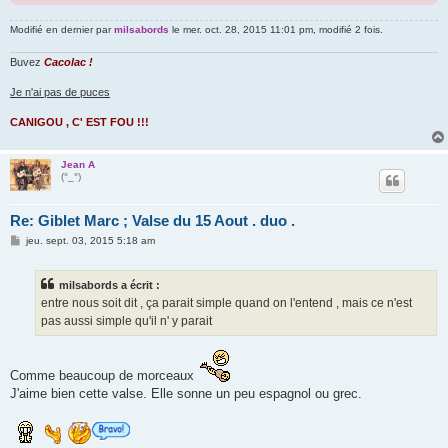
Modifié en dernier par
milsabords
le mer. oct. 28, 2015 11:01 pm, modifié 2 fois.
Buvez
Cacolac !
Je n'ai pas de puces
CANIGOU , C' EST FOU !!!
Jean A
(°_°)
Re: Giblet Marc ; Valse du 15 Aout . duo .
M
jeu. sept. 03, 2015 5:18 am
e
s
s
milsabords a écrit :
a
g
entre nous soit dit , ça parait simple quand on l'entend , mais ce n'est
e
pas aussi simple qu'il n' y parait
Comme beaucoup de morceaux
J'aime bien cette valse. Elle sonne un peu espagnol ou grec.