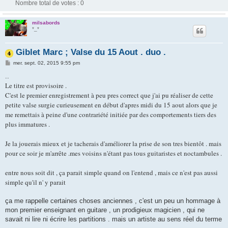
Nombre total de votes :
0
milsabords
*_*
Giblet Marc ; Valse du 15 Aout . duo .
M
mer. sept. 02, 2015 9:55 pm
e
s
..
s
Le titre est provisoire .
a
g
C'est le premier enregistrement à peu pres correct que j'ai pu réaliser de cette
e
petite valse surgie curieusement en début d'apres midi du 15 aout alors que je
me remettais à peine d'une contrariété initiée par des comportements tiers des
plus immatures .
Je la jouerais mieux et je tacherais d'améliorer la prise de son tres bientôt . mais
pour ce soir je m'arrête .mes voisins n'étant pas tous guitaristes et noctambules .
entre nous soit dit , ça parait simple quand on l'entend , mais ce n'est pas aussi
simple qu'il n' y parait
ça me rappelle certaines choses anciennes , c'est un peu un hommage à
mon premier enseignant en guitare , un prodigieux magicien , qui ne
savait ni lire ni écrire les partitions . mais un artiste au sens réel du terme