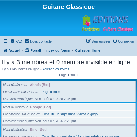
Guitare Classique
FAQ
Nous contacter
S’enregistrer
Connexion
Accueil
Portail
Index du forum
Qui est en ligne
Il y a 3 membres et 0 membre invisible en ligne
Il y a 1745 invités en ligne •
Afficher les invités
Page
1
sur
1
Nom d’utilisateur
Ahrefs [Bot]
Localisation sur le forum
Page d’index
Dernière mise à jour
ven. août 07, 2026 2:25 pm
Nom d’utilisateur
Google [Bot]
Localisation sur le forum
Consulte un sujet dans Vidéos à gogo
Dernière mise à jour
ven. août 07, 2026 2:25 pm
Nom d’utilisateur
Bing [Bot]
Localisation sur le forum
Consulte un sujet dans Vos interprétations musicales