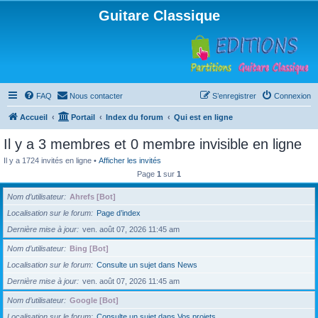
Guitare Classique
FAQ
Nous contacter
S’enregistrer
Connexion
Accueil
Portail
Index du forum
Qui est en ligne
Il y a 3 membres et 0 membre invisible en ligne
Il y a 1724 invités en ligne •
Afficher les invités
Page
1
sur
1
Nom d’utilisateur
Ahrefs [Bot]
Localisation sur le forum
Page d’index
Dernière mise à jour
ven. août 07, 2026 11:45 am
Nom d’utilisateur
Bing [Bot]
Localisation sur le forum
Consulte un sujet dans News
Dernière mise à jour
ven. août 07, 2026 11:45 am
Nom d’utilisateur
Google [Bot]
Localisation sur le forum
Consulte un sujet dans Vos projets