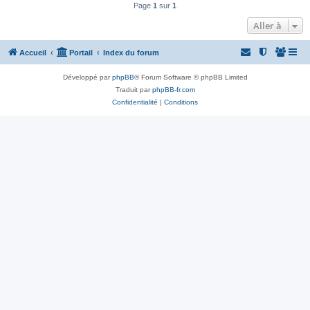
Page
1
sur
1
Aller à
Accueil
Portail
Index du forum
Développé par
phpBB
® Forum Software © phpBB Limited
Traduit par
phpBB-fr.com
Confidentialité
|
Conditions