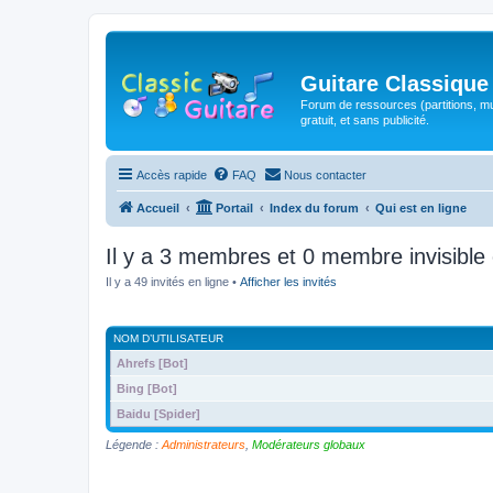
Guitare Classique
Forum de ressources (partitions, mu
gratuit, et sans publicité.
Accès rapide
FAQ
Nous contacter
Accueil
Portail
Index du forum
Qui est en ligne
Il y a 3 membres et 0 membre invisible 
Il y a 49 invités en ligne •
Afficher les invités
NOM D’UTILISATEUR
Ahrefs [Bot]
Bing [Bot]
Baidu [Spider]
Légende :
Administrateurs
,
Modérateurs globaux