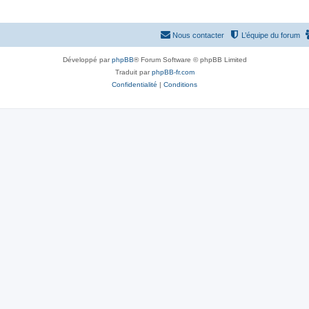
Nous contacter
L’équipe du forum
Développé par
phpBB
® Forum Software © phpBB Limited
Traduit par
phpBB-fr.com
Confidentialité
|
Conditions