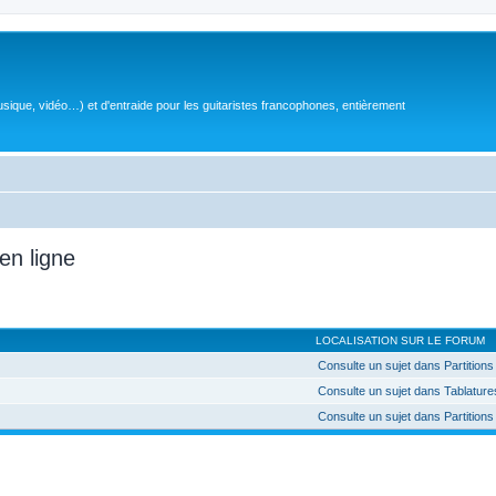
sique, vidéo…) et d'entraide pour les guitaristes francophones, entièrement
en ligne
LOCALISATION SUR LE FORUM
Consulte un sujet dans Partitions 
Consulte un sujet dans Tablatures
Consulte un sujet dans Partitions 