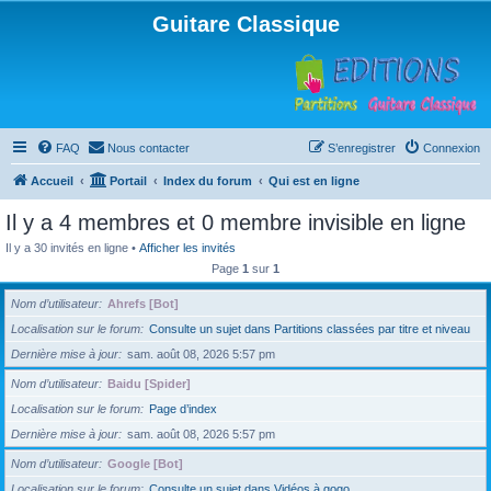
Guitare Classique
FAQ
Nous contacter
S’enregistrer
Connexion
Accueil
Portail
Index du forum
Qui est en ligne
Il y a 4 membres et 0 membre invisible en ligne
Il y a 30 invités en ligne •
Afficher les invités
Page
1
sur
1
Nom d’utilisateur
Ahrefs [Bot]
Localisation sur le forum
Consulte un sujet dans Partitions classées par titre et niveau
Dernière mise à jour
sam. août 08, 2026 5:57 pm
Nom d’utilisateur
Baidu [Spider]
Localisation sur le forum
Page d’index
Dernière mise à jour
sam. août 08, 2026 5:57 pm
Nom d’utilisateur
Google [Bot]
Localisation sur le forum
Consulte un sujet dans Vidéos à gogo