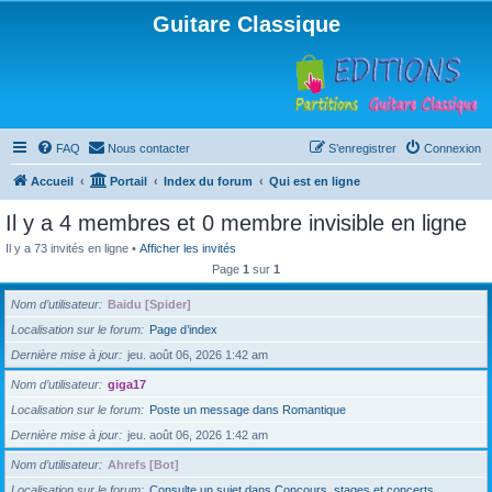
Guitare Classique
FAQ
Nous contacter
S’enregistrer
Connexion
Accueil
Portail
Index du forum
Qui est en ligne
Il y a 4 membres et 0 membre invisible en ligne
Il y a 73 invités en ligne •
Afficher les invités
Page
1
sur
1
Nom d’utilisateur
Baidu [Spider]
Localisation sur le forum
Page d’index
Dernière mise à jour
jeu. août 06, 2026 1:42 am
Nom d’utilisateur
giga17
Localisation sur le forum
Poste un message dans Romantique
Dernière mise à jour
jeu. août 06, 2026 1:42 am
Nom d’utilisateur
Ahrefs [Bot]
Localisation sur le forum
Consulte un sujet dans Concours, stages et concerts