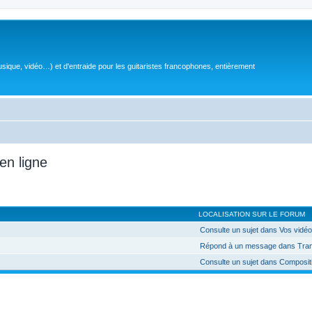
sique, vidéo…) et d'entraide pour les guitaristes francophones, entièrement
en ligne
LOCALISATION SUR LE FORUM
Consulte un sujet dans Vos vidé
Répond à un message dans Trans
Consulte un sujet dans Composit