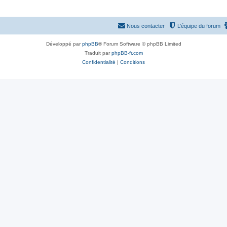
Nous contacter
L’équipe du forum
Développé par
phpBB
® Forum Software © phpBB Limited
Traduit par
phpBB-fr.com
Confidentialité
|
Conditions