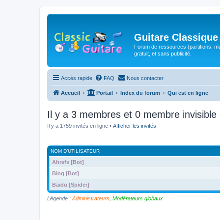
Guitare Classique
Forum de ressources (partitions, mu
gratuit, et sans publicité.
Accès rapide
FAQ
Nous contacter
Accueil
Portail
Index du forum
Qui est en ligne
Il y a 3 membres et 0 membre invisible 
Il y a 1759 invités en ligne •
Afficher les invités
NOM D’UTILISATEUR
Ahrefs [Bot]
Bing [Bot]
Baidu [Spider]
Légende :
Administrateurs
,
Modérateurs globaux