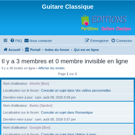
Guitare Classique
FAQ
Nous contacter
S’enregistrer
Connexion
Accueil
Portail
Index du forum
Qui est en ligne
Il y a 3 membres et 0 membre invisible en ligne
Il y a 36 invités en ligne •
Afficher les invités
Page
1
sur
1
Nom d’utilisateur
Ahrefs [Bot]
Localisation sur le forum
Consulte un sujet dans Vos vidéos personnelles
Dernière mise à jour
sam. août 08, 2026 5:58 pm
Nom d’utilisateur
Baidu [Spider]
Localisation sur le forum
Consulte un sujet dans Romantique
Dernière mise à jour
sam. août 08, 2026 5:57 pm
Nom d’utilisateur
Google [Bot]
Localisation sur le forum
Consulte un sujet dans Vidéos à gogo