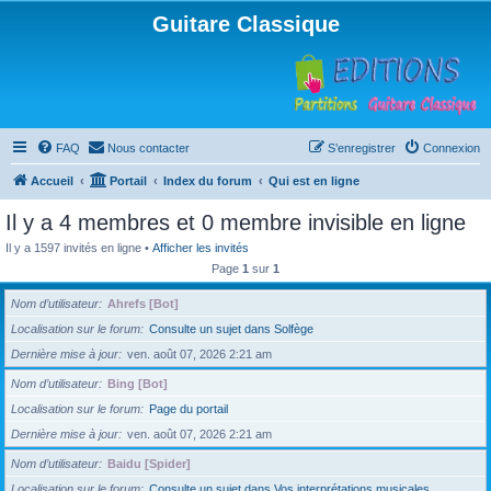
Guitare Classique
FAQ
Nous contacter
S’enregistrer
Connexion
Accueil
Portail
Index du forum
Qui est en ligne
Il y a 4 membres et 0 membre invisible en ligne
Il y a 1597 invités en ligne •
Afficher les invités
Page
1
sur
1
Nom d’utilisateur
Ahrefs [Bot]
Localisation sur le forum
Consulte un sujet dans Solfège
Dernière mise à jour
ven. août 07, 2026 2:21 am
Nom d’utilisateur
Bing [Bot]
Localisation sur le forum
Page du portail
Dernière mise à jour
ven. août 07, 2026 2:21 am
Nom d’utilisateur
Baidu [Spider]
Localisation sur le forum
Consulte un sujet dans Vos interprétations musicales