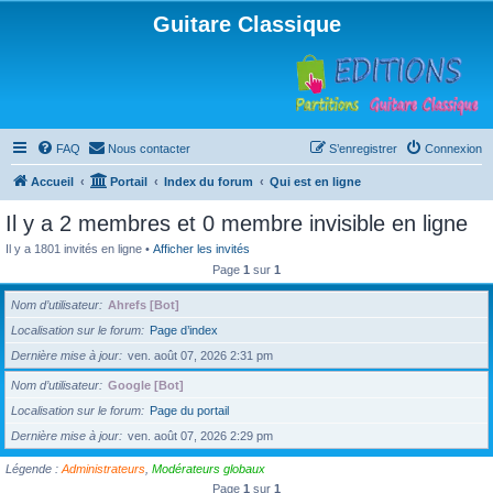
Guitare Classique
FAQ
Nous contacter
S’enregistrer
Connexion
Accueil
Portail
Index du forum
Qui est en ligne
Il y a 2 membres et 0 membre invisible en ligne
Il y a 1801 invités en ligne •
Afficher les invités
Page
1
sur
1
Nom d’utilisateur
Ahrefs [Bot]
Localisation sur le forum
Page d’index
Dernière mise à jour
ven. août 07, 2026 2:31 pm
Nom d’utilisateur
Google [Bot]
Localisation sur le forum
Page du portail
Dernière mise à jour
ven. août 07, 2026 2:29 pm
Légende :
Administrateurs
,
Modérateurs globaux
Page
1
sur
1