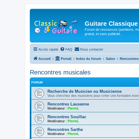
Guitare Classique
Forum de ressources (partitions, mu
gratuit, et sans publicité.
Accès rapide
FAQ
Nous contacter
Accueil
Portail
Index du forum
Salon
Rencontres
Rencontres musicales
FORUM
Recherche de Musicien ou Musicienne
Vous cherchez des musiciens pour créer une formation instr
Rencontres Lausanne
Modérateur :
PierreL
Rencontres Souillac
Modérateur :
PierreL
Rencontres Sarthe
Modérateur :
PierreL