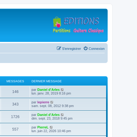
S’enregistrer
Connexion
MESSAGES
DERNIER MESSAGE
D
V
par
Daniel d'Arles
M
146
e
o
lun. janv. 28, 2019 8:16 pm
r
i
e
n
r
D
V
par
lepierre
M
343
i
l
e
o
sam. sept. 08, 2012 9:38 pm
s
e
e
r
i
r
d
e
n
r
D
V
par
Daniel d'Arles
s
m
e
M
1726
i
l
e
o
dim. sept. 23, 2018 9:45 pm
e
r
s
e
e
r
i
s
n
a
r
d
e
n
r
s
i
D
V
par
PierreL
s
m
e
M
557
i
l
a
e
e
o
g
lun. juin 22, 2026 10:46 pm
e
r
s
e
e
g
r
r
i
s
n
a
r
d