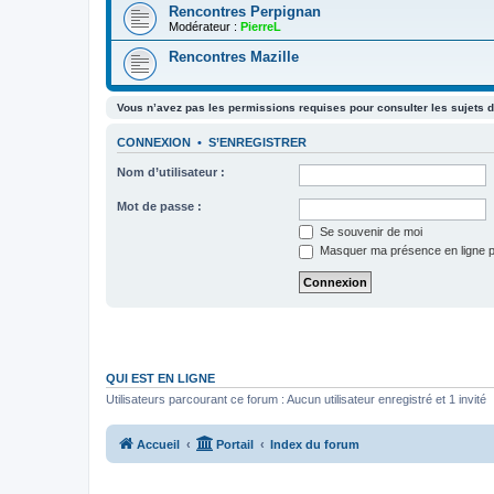
Rencontres Perpignan
Modérateur :
PierreL
Rencontres Mazille
Vous n’avez pas les permissions requises pour consulter les sujets d
CONNEXION
•
S’ENREGISTRER
Nom d’utilisateur :
Mot de passe :
Se souvenir de moi
Masquer ma présence en ligne p
QUI EST EN LIGNE
Utilisateurs parcourant ce forum : Aucun utilisateur enregistré et 1 invité
Accueil
Portail
Index du forum