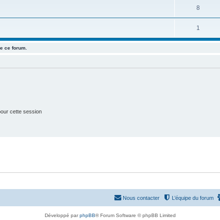
u
e
S
8
s
j
t
u
e
S
1
s
j
t
u
e
e ce forum.
s
j
t
e
s
t
s
our cette session
Nous contacter
L’équipe du forum
Développé par
phpBB
® Forum Software © phpBB Limited