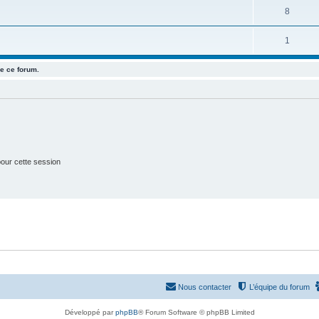
u
e
S
8
s
j
t
u
e
S
1
s
j
t
u
e
e ce forum.
s
j
t
e
s
t
s
our cette session
Nous contacter
L’équipe du forum
Développé par
phpBB
® Forum Software © phpBB Limited