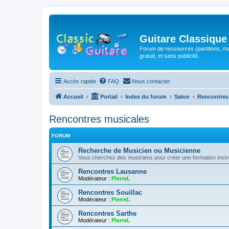
Guitare Classique
Forum de ressources (partitions, mu
gratuit, et sans publicité.
Accès rapide
FAQ
Nous contacter
Accueil
Portail
Index du forum
Salon
Rencontres
Rencontres musicales
FORUM
Recherche de Musicien ou Musicienne
Vous cherchez des musiciens pour créer une formation instr
Rencontres Lausanne
Modérateur :
PierreL
Rencontres Souillac
Modérateur :
PierreL
Rencontres Sarthe
Modérateur :
PierreL