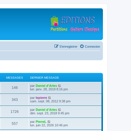
S’enregistrer
Connexion
MESSAGES
DERNIER MESSAGE
D
V
par
Daniel d'Arles
M
146
e
o
lun. janv. 28, 2019 8:16 pm
r
i
e
n
r
D
V
par
lepierre
M
343
i
l
e
o
sam. sept. 08, 2012 9:38 pm
s
e
e
r
i
r
d
e
n
r
D
V
par
Daniel d'Arles
s
m
e
M
1726
i
l
e
o
dim. sept. 23, 2018 9:45 pm
e
r
s
e
e
r
i
s
n
a
r
d
e
n
r
s
i
D
V
par
PierreL
s
m
e
M
557
i
l
a
e
e
o
g
lun. juin 22, 2026 10:46 pm
e
r
s
e
e
g
r
r
i
s
n
a
r
d