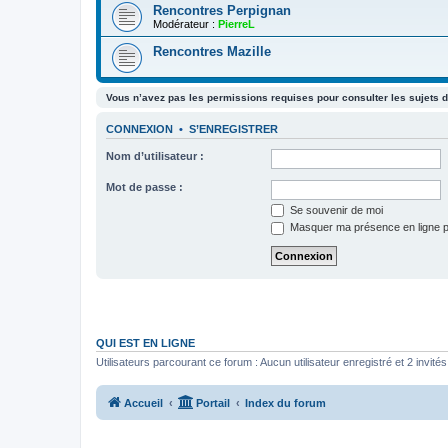
Rencontres Perpignan
Modérateur :
PierreL
Rencontres Mazille
Vous n’avez pas les permissions requises pour consulter les sujets d
CONNEXION
•
S’ENREGISTRER
Nom d’utilisateur :
Mot de passe :
Se souvenir de moi
Masquer ma présence en ligne p
QUI EST EN LIGNE
Utilisateurs parcourant ce forum : Aucun utilisateur enregistré et 2 invités
Accueil
Portail
Index du forum