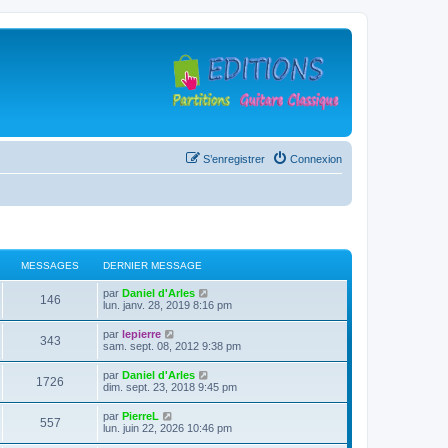
S’enregistrer
Connexion
MESSAGES
DERNIER MESSAGE
D
V
par
Daniel d'Arles
M
146
e
o
lun. janv. 28, 2019 8:16 pm
r
i
e
n
r
D
V
par
lepierre
M
343
i
l
e
o
sam. sept. 08, 2012 9:38 pm
s
e
e
r
i
r
d
e
n
r
D
V
par
Daniel d'Arles
s
m
e
M
1726
i
l
e
o
dim. sept. 23, 2018 9:45 pm
e
r
s
e
e
r
i
s
n
a
r
d
e
n
r
s
i
D
V
par
PierreL
s
m
e
M
557
i
l
a
e
e
o
g
lun. juin 22, 2026 10:46 pm
e
r
s
e
e
g
r
r
i
s
n
a
r
d