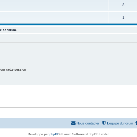
u
e
S
8
s
j
t
u
e
S
1
s
j
t
u
e
e ce forum.
s
j
t
e
s
t
s
our cette session
Nous contacter
L’équipe du forum
Développé par
phpBB
® Forum Software © phpBB Limited