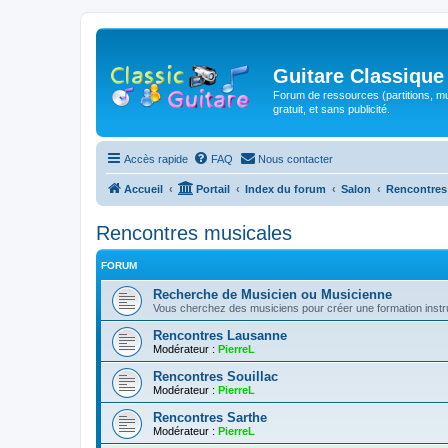
Guitare Classique
Forum de ressources (partitions, mu
gratuit, et sans publicité.
Accès rapide
FAQ
Nous contacter
Accueil
Portail
Index du forum
Salon
Rencontres
Rencontres musicales
FORUM
Recherche de Musicien ou Musicienne
Vous cherchez des musiciens pour créer une formation instr
Rencontres Lausanne
Modérateur :
PierreL
Rencontres Souillac
Modérateur :
PierreL
Rencontres Sarthe
Modérateur :
PierreL