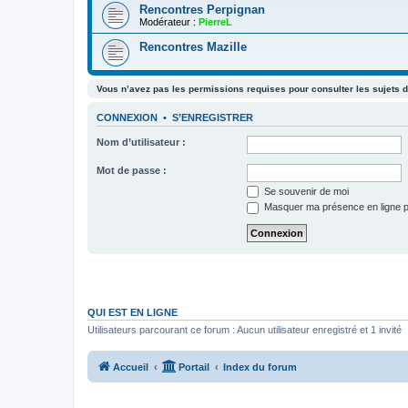
Rencontres Perpignan
Modérateur :
PierreL
Rencontres Mazille
Vous n’avez pas les permissions requises pour consulter les sujets d
CONNEXION
•
S’ENREGISTRER
Nom d’utilisateur :
Mot de passe :
Se souvenir de moi
Masquer ma présence en ligne p
QUI EST EN LIGNE
Utilisateurs parcourant ce forum : Aucun utilisateur enregistré et 1 invité
Accueil
Portail
Index du forum