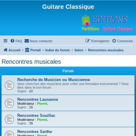
Guitare Classique
FAQ
Nous contacter
S’enregistrer
Connexion
Accueil
Portail
Index du forum
Salon
Rencontres musicales
Rencontres musicales
Forum
Recherche de Musicien ou Musicienne
Vous cherchez des musiciens pour créer une formation instrumental ? Vous
êtes dans le bon forum.
Sujets :
22
Rencontres Lausanne
Modérateur :
PierreL
Sujets :
16
Rencontres Souillac
Modérateur :
PierreL
Sujets :
39
Rencontres Sarthe
Modérateur :
PierreL