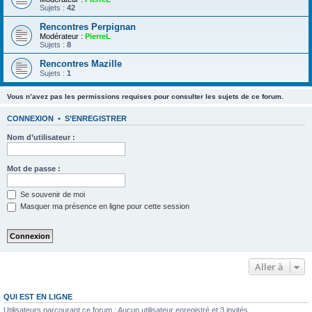
Sujets :
42
Rencontres Perpignan
Modérateur :
PierreL
Sujets :
8
Rencontres Mazille
Sujets :
1
Vous n’avez pas les permissions requises pour consulter les sujets de ce forum.
CONNEXION
•
S’ENREGISTRER
Nom d’utilisateur :
Mot de passe :
Se souvenir de moi
Masquer ma présence en ligne pour cette session
Aller à
QUI EST EN LIGNE
Utilisateurs parcourant ce forum : Aucun utilisateur enregistré et 3 invités