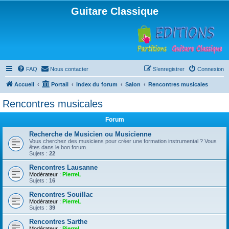
Guitare Classique
FAQ
Nous contacter
S’enregistrer
Connexion
Accueil
Portail
Index du forum
Salon
Rencontres musicales
Rencontres musicales
Forum
Recherche de Musicien ou Musicienne
Vous cherchez des musiciens pour créer une formation instrumental ? Vous
êtes dans le bon forum.
Sujets :
22
Rencontres Lausanne
Modérateur :
PierreL
Sujets :
16
Rencontres Souillac
Modérateur :
PierreL
Sujets :
39
Rencontres Sarthe
Modérateur :
PierreL