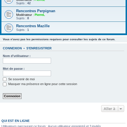
Sujets :
42
Rencontres Perpignan
Modérateur :
PierreL
Sujets :
8
Rencontres Mazille
Sujets :
1
Vous n’avez pas les permissions requises pour consulter les sujets de ce forum.
CONNEXION
•
S’ENREGISTRER
Nom d’utilisateur :
Mot de passe :
Se souvenir de moi
Masquer ma présence en ligne pour cette session
Aller à
QUI EST EN LIGNE
Utilisateurs parcourant ce forum : Aucun utilisateur enregistré et 3 invités