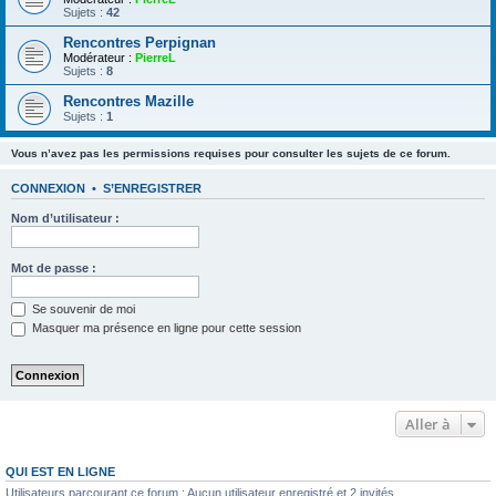
Sujets :
42
Rencontres Perpignan
Modérateur :
PierreL
Sujets :
8
Rencontres Mazille
Sujets :
1
Vous n’avez pas les permissions requises pour consulter les sujets de ce forum.
CONNEXION
•
S’ENREGISTRER
Nom d’utilisateur :
Mot de passe :
Se souvenir de moi
Masquer ma présence en ligne pour cette session
Aller à
QUI EST EN LIGNE
Utilisateurs parcourant ce forum : Aucun utilisateur enregistré et 2 invités