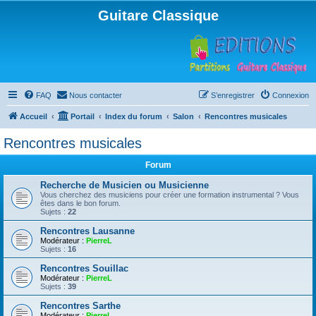
Guitare Classique
FAQ
Nous contacter
S’enregistrer
Connexion
Accueil
Portail
Index du forum
Salon
Rencontres musicales
Rencontres musicales
Forum
Recherche de Musicien ou Musicienne
Vous cherchez des musiciens pour créer une formation instrumental ? Vous
êtes dans le bon forum.
Sujets :
22
Rencontres Lausanne
Modérateur :
PierreL
Sujets :
16
Rencontres Souillac
Modérateur :
PierreL
Sujets :
39
Rencontres Sarthe
Modérateur :
PierreL