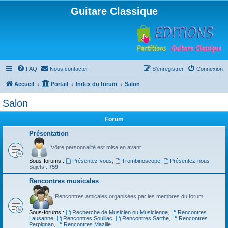
Guitare Classique
FAQ
Nous contacter
S’enregistrer
Connexion
Accueil
Portail
Index du forum
Salon
Salon
Forum
Présentation
Vôtre personnalité est mise en avant
Sous-forums :
Présentez-vous
,
Trombinoscope
,
Présentez-nous
Sujets :
759
Rencontres musicales
Rencontres amicales organisées par les membres du forum
Sous-forums :
Recherche de Musicien ou Musicienne
,
Rencontres
Lausanne
,
Rencontres Souillac
,
Rencontres Sarthe
,
Rencontres
Perpignan
,
Rencontres Mazille