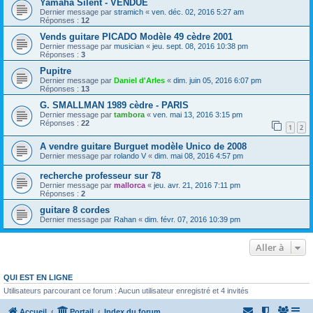
Yamaha Silent - VENDUE
Dernier message par
stramich
«
ven. déc. 02, 2016 5:27 am
Réponses :
12
Vends guitare PICADO Modèle 49 cèdre 2001
Dernier message par
musician
«
jeu. sept. 08, 2016 10:38 pm
Réponses :
3
Pupitre
Dernier message par
Daniel d'Arles
«
dim. juin 05, 2016 6:07 pm
Réponses :
13
G. SMALLMAN 1989 cèdre - PARIS
Dernier message par
tambora
«
ven. mai 13, 2016 3:15 pm
Réponses :
22
1
2
A vendre guitare Burguet modèle Unico de 2008
Dernier message par
rolando V
«
dim. mai 08, 2016 4:57 pm
recherche professeur sur 78
Dernier message par
mallorca
«
jeu. avr. 21, 2016 7:11 pm
Réponses :
2
guitare 8 cordes
Dernier message par
Rahan
«
dim. févr. 07, 2016 10:39 pm
Aller à
QUI EST EN LIGNE
Utilisateurs parcourant ce forum : Aucun utilisateur enregistré et 4 invités
Accueil
Portail
Index du forum