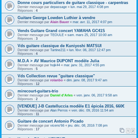
Donne cours particuliers de guitare classique - carpentras
Dernier message par
depassage
«
lun. mai 29, 2017 4:08 pm
Réponses :
4
Guitare George Lowden Luthier à vendre
Dernier message par
Alain Bauer
«
mar. avr. 11, 2017 4:07 pm
Vends Guitare Grand concert YAMAHA GC41S
Dernier message par
TEOULE
«
sam. mars 25, 2017 10:00 am
Réponses :
3
Vds guitare classique de Kuniyoshi MATSUI
Dernier message par
Tartine211
«
lun. févr. 06, 2017 12:47 pm
Réponses :
4
M.D.A > AV Maurice DUPONT modèle Julia
Dernier message par
hojk44
«
mar. janv. 31, 2017 4:55 pm
Réponses :
5
Vds Collection revue "guitare classique"
Dernier message par
rolanbo
«
dim. janv. 08, 2017 9:47 am
Réponses :
12
mirecourt-guitars-trio
Dernier message par
Daniel d'Arles
«
ven. janv. 06, 2017 9:58 am
Réponses :
2
[VENDUE] J-B Castelluccia modèle E1 épicéa 2016, 660€
Dernier message par
Alan Perros
«
ven. déc. 09, 2016 11:54 am
Réponses :
11
Guitare de concert Antonio Picado
Dernier message par
vicens'66
«
jeu. déc. 08, 2016 7:08 pm
Réponses :
17
1
2