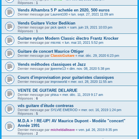
Réponses :
1
Vends Alhambra 5 P achetée en 2020, 500 euros
Dernier message par
Laurent100
«
lun. sept. 27, 2021 11:09 am
Vends Guitare Victor Bedikian
Dernier message par
pick qwick
«
sam. juin 19, 2021 10:03 pm
Réponses :
1
Guitare nylon Modern Classic électro Frantz Krocker
Dernier message par
micmic
«
lun. mai 10, 2021 5:52 pm
Guitare de concert Maurice Ottiger
Dernier message par
ClassicGuitare
«
mar. déc. 29, 2020 6:23 pm
Vends méthodes classiques et Jazz
Dernier message par
jipeeme13
«
dim. nov. 08, 2020 5:38 pm
Cours d'improvisation pour guitaristes classiques
Dernier message par
improworld
«
mer. oct. 28, 2020 11:55 am
VENTE DE GUITARE DELARUE
Dernier message par
phisa
«
mer. déc. 11, 2019 9:17 am
Réponses :
6
vds guitare d'étude contreras
Dernier message par
SYLVIE EMEROD
«
mer. oct. 16, 2019 1:24 pm
Réponses :
5
M.D.A > ! RE-UP! AV Maurice Dupont - Modèle "concert"
Année 1991
Dernier message par
micheldalleave
«
ven. juil. 26, 2019 8:35 pm
Réponses :
2