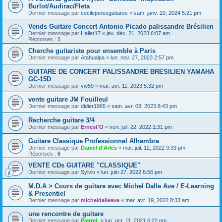
Burlot/Audirac/Fleta
Dernier message par
cecileperesguitares
«
sam. janv. 20, 2024 5:21 pm
Vends Guitare Concert Antonio Picado palissandre Brésilien
Dernier message par
Haller17
«
jeu. déc. 21, 2023 6:07 am
Réponses :
1
Cherche guitariste pour ensemble à Paris
Dernier message par
Atahualpa
«
lun. nov. 27, 2023 2:57 pm
GUITARE DE CONCERT PALISSANDRE BRESILIEN YAMAHA
GC-15D
Dernier message par
vw59
«
mar. avr. 11, 2023 5:32 pm
vente guitare JM Fouilleul
Dernier message par
didier1965
«
sam. avr. 08, 2023 8:43 pm
Recherche guitare 3/4
Dernier message par
Ernest'O
«
ven. juil. 22, 2022 1:31 pm
Guitare Classique Professionnel Alhambra
Dernier message par
Daniel d'Arles
«
mar. juil. 12, 2022 9:33 pm
Réponses :
6
VENTE CDs GUITARE "CLASSIQUE"
Dernier message par
Sylvio
«
lun. juin 27, 2022 6:56 pm
M.D.A > Cours de guitare avec Michel Dalle Ave / E-Learning
& Presentiel
Dernier message par
micheldalleave
«
mar. avr. 19, 2022 8:33 am
une rencontre de guitare
Dernier message par
PierreL
«
lun. oct. 11, 2021 6:22 pm