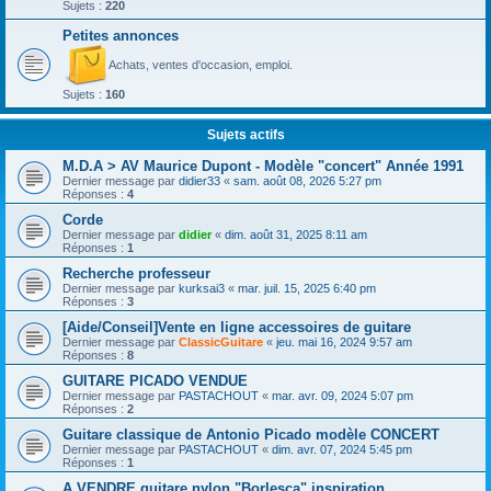
Sujets :
220
Petites annonces
Achats, ventes d'occasion, emploi.
Sujets :
160
Sujets actifs
M.D.A > AV Maurice Dupont - Modèle "concert" Année 1991
Dernier message par
didier33
«
sam. août 08, 2026 5:27 pm
Réponses :
4
Corde
Dernier message par
didier
«
dim. août 31, 2025 8:11 am
Réponses :
1
Recherche professeur
Dernier message par
kurksai3
«
mar. juil. 15, 2025 6:40 pm
Réponses :
3
[Aide/Conseil]Vente en ligne accessoires de guitare
Dernier message par
ClassicGuitare
«
jeu. mai 16, 2024 9:57 am
Réponses :
8
GUITARE PICADO VENDUE
Dernier message par
PASTACHOUT
«
mar. avr. 09, 2024 5:07 pm
Réponses :
2
Guitare classique de Antonio Picado modèle CONCERT
Dernier message par
PASTACHOUT
«
dim. avr. 07, 2024 5:45 pm
Réponses :
1
A VENDRE guitare nylon "Borlesca" inspiration