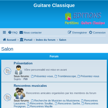
Guitare Classique
FAQ
Nous contacter
S’enregistrer
Connexion
Accueil
Portail
Index du forum
Salon
Salon
Forum
Présentation
Vôtre personnalité est mise en avant
Sous-forums :
Présentez-vous
,
Trombinoscope
,
Présentez-nous
Sujets :
759
Rencontres musicales
Rencontres amicales organisées par les membres du forum
Sous-forums :
Recherche de Musicien ou Musicienne
,
Rencontres
Lausanne
,
Rencontres Souillac
,
Rencontres Sarthe
,
Rencontres
Perpignan
,
Rencontres Mazille