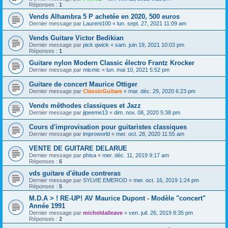
Réponses :
1
Vends Alhambra 5 P achetée en 2020, 500 euros
Dernier message par
Laurent100
«
lun. sept. 27, 2021 11:09 am
Vends Guitare Victor Bedikian
Dernier message par
pick qwick
«
sam. juin 19, 2021 10:03 pm
Réponses :
1
Guitare nylon Modern Classic électro Frantz Krocker
Dernier message par
micmic
«
lun. mai 10, 2021 5:52 pm
Guitare de concert Maurice Ottiger
Dernier message par
ClassicGuitare
«
mar. déc. 29, 2020 6:23 pm
Vends méthodes classiques et Jazz
Dernier message par
jipeeme13
«
dim. nov. 08, 2020 5:38 pm
Cours d'improvisation pour guitaristes classiques
Dernier message par
improworld
«
mer. oct. 28, 2020 11:55 am
VENTE DE GUITARE DELARUE
Dernier message par
phisa
«
mer. déc. 11, 2019 9:17 am
Réponses :
6
vds guitare d'étude contreras
Dernier message par
SYLVIE EMEROD
«
mer. oct. 16, 2019 1:24 pm
Réponses :
5
M.D.A > ! RE-UP! AV Maurice Dupont - Modèle "concert"
Année 1991
Dernier message par
micheldalleave
«
ven. juil. 26, 2019 8:35 pm
Réponses :
2