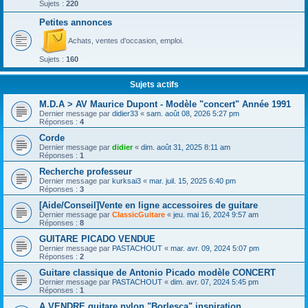
Sujets :
220
Petites annonces
Achats, ventes d'occasion, emploi.
Sujets :
160
Sujets actifs
M.D.A > AV Maurice Dupont - Modèle "concert" Année 1991
Dernier message par
didier33
«
sam. août 08, 2026 5:27 pm
Réponses :
4
Corde
Dernier message par
didier
«
dim. août 31, 2025 8:11 am
Réponses :
1
Recherche professeur
Dernier message par
kurksai3
«
mar. juil. 15, 2025 6:40 pm
Réponses :
3
[Aide/Conseil]Vente en ligne accessoires de guitare
Dernier message par
ClassicGuitare
«
jeu. mai 16, 2024 9:57 am
Réponses :
8
GUITARE PICADO VENDUE
Dernier message par
PASTACHOUT
«
mar. avr. 09, 2024 5:07 pm
Réponses :
2
Guitare classique de Antonio Picado modèle CONCERT
Dernier message par
PASTACHOUT
«
dim. avr. 07, 2024 5:45 pm
Réponses :
1
A VENDRE guitare nylon "Borlesca" inspiration