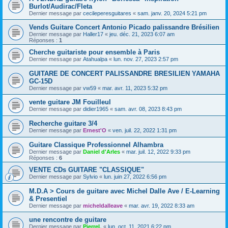
Burlot/Audirac/Fleta
Dernier message par
cecileperesguitares
«
sam. janv. 20, 2024 5:21 pm
Vends Guitare Concert Antonio Picado palissandre Brésilien
Dernier message par
Haller17
«
jeu. déc. 21, 2023 6:07 am
Réponses :
1
Cherche guitariste pour ensemble à Paris
Dernier message par
Atahualpa
«
lun. nov. 27, 2023 2:57 pm
GUITARE DE CONCERT PALISSANDRE BRESILIEN YAMAHA
GC-15D
Dernier message par
vw59
«
mar. avr. 11, 2023 5:32 pm
vente guitare JM Fouilleul
Dernier message par
didier1965
«
sam. avr. 08, 2023 8:43 pm
Recherche guitare 3/4
Dernier message par
Ernest'O
«
ven. juil. 22, 2022 1:31 pm
Guitare Classique Professionnel Alhambra
Dernier message par
Daniel d'Arles
«
mar. juil. 12, 2022 9:33 pm
Réponses :
6
VENTE CDs GUITARE "CLASSIQUE"
Dernier message par
Sylvio
«
lun. juin 27, 2022 6:56 pm
M.D.A > Cours de guitare avec Michel Dalle Ave / E-Learning
& Presentiel
Dernier message par
micheldalleave
«
mar. avr. 19, 2022 8:33 am
une rencontre de guitare
Dernier message par
PierreL
«
lun. oct. 11, 2021 6:22 pm