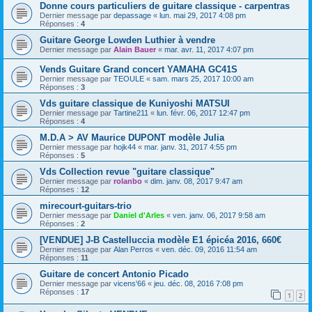
Donne cours particuliers de guitare classique - carpentras
Dernier message par
depassage
«
lun. mai 29, 2017 4:08 pm
Réponses :
4
Guitare George Lowden Luthier à vendre
Dernier message par
Alain Bauer
«
mar. avr. 11, 2017 4:07 pm
Vends Guitare Grand concert YAMAHA GC41S
Dernier message par
TEOULE
«
sam. mars 25, 2017 10:00 am
Réponses :
3
Vds guitare classique de Kuniyoshi MATSUI
Dernier message par
Tartine211
«
lun. févr. 06, 2017 12:47 pm
Réponses :
4
M.D.A > AV Maurice DUPONT modèle Julia
Dernier message par
hojk44
«
mar. janv. 31, 2017 4:55 pm
Réponses :
5
Vds Collection revue "guitare classique"
Dernier message par
rolanbo
«
dim. janv. 08, 2017 9:47 am
Réponses :
12
mirecourt-guitars-trio
Dernier message par
Daniel d'Arles
«
ven. janv. 06, 2017 9:58 am
Réponses :
2
[VENDUE] J-B Castelluccia modèle E1 épicéa 2016, 660€
Dernier message par
Alan Perros
«
ven. déc. 09, 2016 11:54 am
Réponses :
11
Guitare de concert Antonio Picado
Dernier message par
vicens'66
«
jeu. déc. 08, 2016 7:08 pm
Réponses :
17
1
2