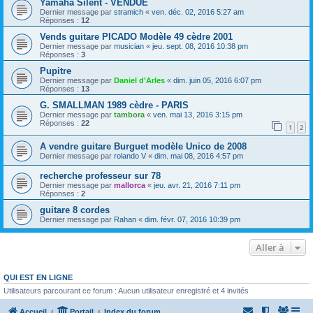
Yamaha Silent - VENDUE
Dernier message par
stramich
«
ven. déc. 02, 2016 5:27 am
Réponses :
12
Vends guitare PICADO Modèle 49 cèdre 2001
Dernier message par
musician
«
jeu. sept. 08, 2016 10:38 pm
Réponses :
3
Pupitre
Dernier message par
Daniel d'Arles
«
dim. juin 05, 2016 6:07 pm
Réponses :
13
G. SMALLMAN 1989 cèdre - PARIS
Dernier message par
tambora
«
ven. mai 13, 2016 3:15 pm
Réponses :
22
1
2
A vendre guitare Burguet modèle Unico de 2008
Dernier message par
rolando V
«
dim. mai 08, 2016 4:57 pm
recherche professeur sur 78
Dernier message par
mallorca
«
jeu. avr. 21, 2016 7:11 pm
Réponses :
2
guitare 8 cordes
Dernier message par
Rahan
«
dim. févr. 07, 2016 10:39 pm
Aller à
QUI EST EN LIGNE
Utilisateurs parcourant ce forum : Aucun utilisateur enregistré et 4 invités
Accueil
Portail
Index du forum