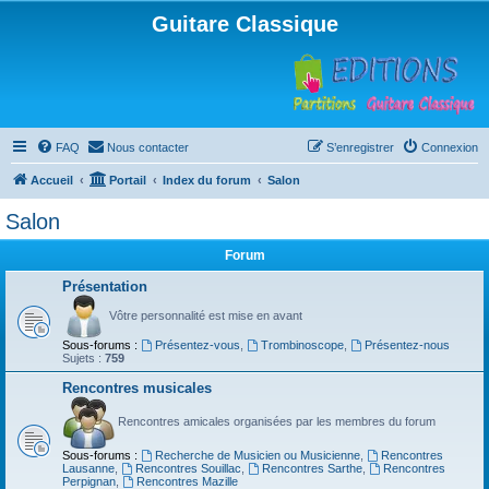
Guitare Classique
FAQ
Nous contacter
S’enregistrer
Connexion
Accueil
Portail
Index du forum
Salon
Salon
Forum
Présentation
Vôtre personnalité est mise en avant
Sous-forums :
Présentez-vous
,
Trombinoscope
,
Présentez-nous
Sujets :
759
Rencontres musicales
Rencontres amicales organisées par les membres du forum
Sous-forums :
Recherche de Musicien ou Musicienne
,
Rencontres
Lausanne
,
Rencontres Souillac
,
Rencontres Sarthe
,
Rencontres
Perpignan
,
Rencontres Mazille