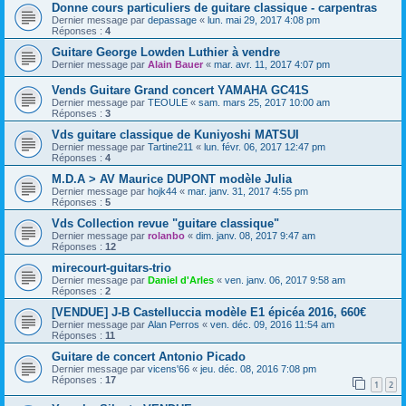
Donne cours particuliers de guitare classique - carpentras
Dernier message par
depassage
«
lun. mai 29, 2017 4:08 pm
Réponses :
4
Guitare George Lowden Luthier à vendre
Dernier message par
Alain Bauer
«
mar. avr. 11, 2017 4:07 pm
Vends Guitare Grand concert YAMAHA GC41S
Dernier message par
TEOULE
«
sam. mars 25, 2017 10:00 am
Réponses :
3
Vds guitare classique de Kuniyoshi MATSUI
Dernier message par
Tartine211
«
lun. févr. 06, 2017 12:47 pm
Réponses :
4
M.D.A > AV Maurice DUPONT modèle Julia
Dernier message par
hojk44
«
mar. janv. 31, 2017 4:55 pm
Réponses :
5
Vds Collection revue "guitare classique"
Dernier message par
rolanbo
«
dim. janv. 08, 2017 9:47 am
Réponses :
12
mirecourt-guitars-trio
Dernier message par
Daniel d'Arles
«
ven. janv. 06, 2017 9:58 am
Réponses :
2
[VENDUE] J-B Castelluccia modèle E1 épicéa 2016, 660€
Dernier message par
Alan Perros
«
ven. déc. 09, 2016 11:54 am
Réponses :
11
Guitare de concert Antonio Picado
Dernier message par
vicens'66
«
jeu. déc. 08, 2016 7:08 pm
Réponses :
17
1
2