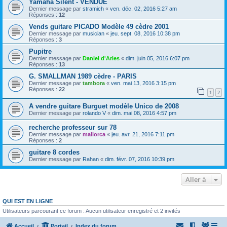
Yamaha Silent - VENDUE
Dernier message par
stramich
«
ven. déc. 02, 2016 5:27 am
Réponses :
12
Vends guitare PICADO Modèle 49 cèdre 2001
Dernier message par
musician
«
jeu. sept. 08, 2016 10:38 pm
Réponses :
3
Pupitre
Dernier message par
Daniel d'Arles
«
dim. juin 05, 2016 6:07 pm
Réponses :
13
G. SMALLMAN 1989 cèdre - PARIS
Dernier message par
tambora
«
ven. mai 13, 2016 3:15 pm
Réponses :
22
1
2
A vendre guitare Burguet modèle Unico de 2008
Dernier message par
rolando V
«
dim. mai 08, 2016 4:57 pm
recherche professeur sur 78
Dernier message par
mallorca
«
jeu. avr. 21, 2016 7:11 pm
Réponses :
2
guitare 8 cordes
Dernier message par
Rahan
«
dim. févr. 07, 2016 10:39 pm
Aller à
QUI EST EN LIGNE
Utilisateurs parcourant ce forum : Aucun utilisateur enregistré et 2 invités
Accueil
Portail
Index du forum