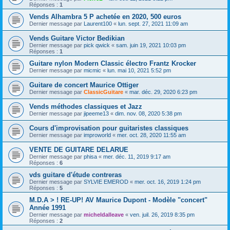
Réponses :
1
Vends Alhambra 5 P achetée en 2020, 500 euros
Dernier message par
Laurent100
«
lun. sept. 27, 2021 11:09 am
Vends Guitare Victor Bedikian
Dernier message par
pick qwick
«
sam. juin 19, 2021 10:03 pm
Réponses :
1
Guitare nylon Modern Classic électro Frantz Krocker
Dernier message par
micmic
«
lun. mai 10, 2021 5:52 pm
Guitare de concert Maurice Ottiger
Dernier message par
ClassicGuitare
«
mar. déc. 29, 2020 6:23 pm
Vends méthodes classiques et Jazz
Dernier message par
jipeeme13
«
dim. nov. 08, 2020 5:38 pm
Cours d'improvisation pour guitaristes classiques
Dernier message par
improworld
«
mer. oct. 28, 2020 11:55 am
VENTE DE GUITARE DELARUE
Dernier message par
phisa
«
mer. déc. 11, 2019 9:17 am
Réponses :
6
vds guitare d'étude contreras
Dernier message par
SYLVIE EMEROD
«
mer. oct. 16, 2019 1:24 pm
Réponses :
5
M.D.A > ! RE-UP! AV Maurice Dupont - Modèle "concert"
Année 1991
Dernier message par
micheldalleave
«
ven. juil. 26, 2019 8:35 pm
Réponses :
2