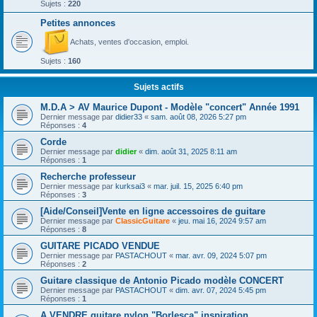
Sujets :
220
Petites annonces
Achats, ventes d'occasion, emploi.
Sujets :
160
Sujets actifs
M.D.A > AV Maurice Dupont - Modèle "concert" Année 1991
Dernier message par
didier33
«
sam. août 08, 2026 5:27 pm
Réponses :
4
Corde
Dernier message par
didier
«
dim. août 31, 2025 8:11 am
Réponses :
1
Recherche professeur
Dernier message par
kurksai3
«
mar. juil. 15, 2025 6:40 pm
Réponses :
3
[Aide/Conseil]Vente en ligne accessoires de guitare
Dernier message par
ClassicGuitare
«
jeu. mai 16, 2024 9:57 am
Réponses :
8
GUITARE PICADO VENDUE
Dernier message par
PASTACHOUT
«
mar. avr. 09, 2024 5:07 pm
Réponses :
2
Guitare classique de Antonio Picado modèle CONCERT
Dernier message par
PASTACHOUT
«
dim. avr. 07, 2024 5:45 pm
Réponses :
1
A VENDRE guitare nylon "Borlesca" inspiration