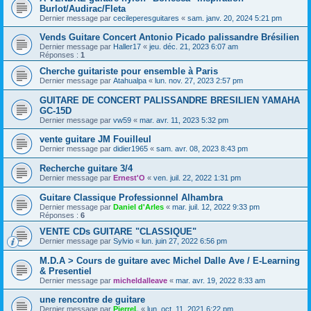
Burlot/Audirac/Fleta
Dernier message par
cecileperesguitares
«
sam. janv. 20, 2024 5:21 pm
Vends Guitare Concert Antonio Picado palissandre Brésilien
Dernier message par
Haller17
«
jeu. déc. 21, 2023 6:07 am
Réponses :
1
Cherche guitariste pour ensemble à Paris
Dernier message par
Atahualpa
«
lun. nov. 27, 2023 2:57 pm
GUITARE DE CONCERT PALISSANDRE BRESILIEN YAMAHA
GC-15D
Dernier message par
vw59
«
mar. avr. 11, 2023 5:32 pm
vente guitare JM Fouilleul
Dernier message par
didier1965
«
sam. avr. 08, 2023 8:43 pm
Recherche guitare 3/4
Dernier message par
Ernest'O
«
ven. juil. 22, 2022 1:31 pm
Guitare Classique Professionnel Alhambra
Dernier message par
Daniel d'Arles
«
mar. juil. 12, 2022 9:33 pm
Réponses :
6
VENTE CDs GUITARE "CLASSIQUE"
Dernier message par
Sylvio
«
lun. juin 27, 2022 6:56 pm
M.D.A > Cours de guitare avec Michel Dalle Ave / E-Learning
& Presentiel
Dernier message par
micheldalleave
«
mar. avr. 19, 2022 8:33 am
une rencontre de guitare
Dernier message par
PierreL
«
lun. oct. 11, 2021 6:22 pm