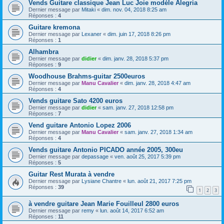
Vends Guitare classique Jean Luc Joie modèle Alegria
Dernier message par
Mitaki
«
dim. nov. 04, 2018 8:25 am
Réponses :
4
Guitare kremona
Dernier message par
Lexaner
«
dim. juin 17, 2018 8:26 pm
Réponses :
1
Alhambra
Dernier message par
didier
«
dim. janv. 28, 2018 5:37 pm
Réponses :
9
Woodhouse Brahms-guitar 2500euros
Dernier message par
Manu Cavalier
«
dim. janv. 28, 2018 4:47 am
Réponses :
4
Vends guitare Sato 4200 euros
Dernier message par
didier
«
sam. janv. 27, 2018 12:58 pm
Réponses :
7
Vend guitare Antonio Lopez 2006
Dernier message par
Manu Cavalier
«
sam. janv. 27, 2018 1:34 am
Réponses :
4
Vends guitare Antonio PICADO année 2005, 300eu
Dernier message par
depassage
«
ven. août 25, 2017 5:39 pm
Réponses :
5
Guitar Rest Murata à vendre
Dernier message par
Lysiane Chantre
«
lun. août 21, 2017 7:25 pm
Réponses :
39
1
2
3
à vendre guitare Jean Marie Fouilleul 2800 euros
Dernier message par
remy
«
lun. août 14, 2017 6:52 am
Réponses :
11