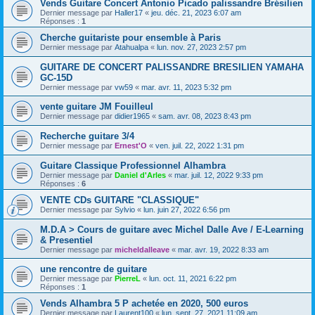
Vends Guitare Concert Antonio Picado palissandre Brésilien
Dernier message par
Haller17
«
jeu. déc. 21, 2023 6:07 am
Réponses :
1
Cherche guitariste pour ensemble à Paris
Dernier message par
Atahualpa
«
lun. nov. 27, 2023 2:57 pm
GUITARE DE CONCERT PALISSANDRE BRESILIEN YAMAHA
GC-15D
Dernier message par
vw59
«
mar. avr. 11, 2023 5:32 pm
vente guitare JM Fouilleul
Dernier message par
didier1965
«
sam. avr. 08, 2023 8:43 pm
Recherche guitare 3/4
Dernier message par
Ernest'O
«
ven. juil. 22, 2022 1:31 pm
Guitare Classique Professionnel Alhambra
Dernier message par
Daniel d'Arles
«
mar. juil. 12, 2022 9:33 pm
Réponses :
6
VENTE CDs GUITARE "CLASSIQUE"
Dernier message par
Sylvio
«
lun. juin 27, 2022 6:56 pm
M.D.A > Cours de guitare avec Michel Dalle Ave / E-Learning
& Presentiel
Dernier message par
micheldalleave
«
mar. avr. 19, 2022 8:33 am
une rencontre de guitare
Dernier message par
PierreL
«
lun. oct. 11, 2021 6:22 pm
Réponses :
1
Vends Alhambra 5 P achetée en 2020, 500 euros
Dernier message par
Laurent100
«
lun. sept. 27, 2021 11:09 am