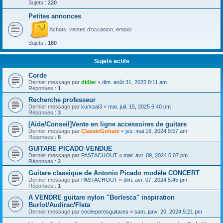
Sujets :
220
Petites annonces
Achats, ventes d'occasion, emploi.
Sujets :
160
Sujets actifs
Corde
Dernier message par
didier
«
dim. août 31, 2025 8:11 am
Réponses :
1
Recherche professeur
Dernier message par
kurksai3
«
mar. juil. 15, 2025 6:40 pm
Réponses :
3
[Aide/Conseil]Vente en ligne accessoires de guitare
Dernier message par
ClassicGuitare
«
jeu. mai 16, 2024 9:57 am
Réponses :
8
GUITARE PICADO VENDUE
Dernier message par
PASTACHOUT
«
mar. avr. 09, 2024 5:07 pm
Réponses :
2
Guitare classique de Antonio Picado modèle CONCERT
Dernier message par
PASTACHOUT
«
dim. avr. 07, 2024 5:45 pm
Réponses :
1
A VENDRE guitare nylon "Borlesca" inspiration
Burlot/Audirac/Fleta
Dernier message par
cecileperesguitares
«
sam. janv. 20, 2024 5:21 pm