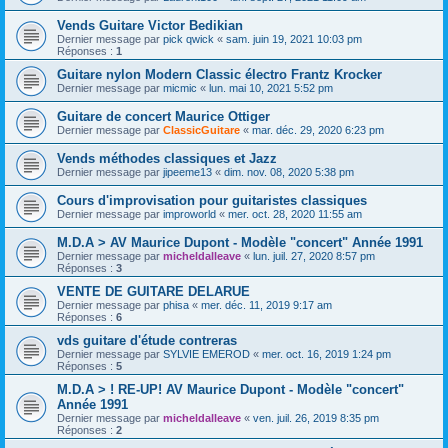
Vends Guitare Victor Bedikian
Dernier message par
pick qwick
«
sam. juin 19, 2021 10:03 pm
Réponses :
1
Guitare nylon Modern Classic électro Frantz Krocker
Dernier message par
micmic
«
lun. mai 10, 2021 5:52 pm
Guitare de concert Maurice Ottiger
Dernier message par
ClassicGuitare
«
mar. déc. 29, 2020 6:23 pm
Vends méthodes classiques et Jazz
Dernier message par
jipeeme13
«
dim. nov. 08, 2020 5:38 pm
Cours d'improvisation pour guitaristes classiques
Dernier message par
improworld
«
mer. oct. 28, 2020 11:55 am
M.D.A > AV Maurice Dupont - Modèle "concert" Année 1991
Dernier message par
micheldalleave
«
lun. juil. 27, 2020 8:57 pm
Réponses :
3
VENTE DE GUITARE DELARUE
Dernier message par
phisa
«
mer. déc. 11, 2019 9:17 am
Réponses :
6
vds guitare d'étude contreras
Dernier message par
SYLVIE EMEROD
«
mer. oct. 16, 2019 1:24 pm
Réponses :
5
M.D.A > ! RE-UP! AV Maurice Dupont - Modèle "concert"
Année 1991
Dernier message par
micheldalleave
«
ven. juil. 26, 2019 8:35 pm
Réponses :
2