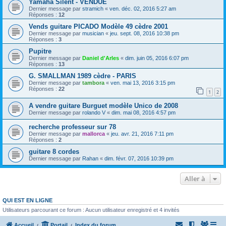
Yamaha Silent - VENDUE
Dernier message par
stramich
«
ven. déc. 02, 2016 5:27 am
Réponses :
12
Vends guitare PICADO Modèle 49 cèdre 2001
Dernier message par
musician
«
jeu. sept. 08, 2016 10:38 pm
Réponses :
3
Pupitre
Dernier message par
Daniel d'Arles
«
dim. juin 05, 2016 6:07 pm
Réponses :
13
G. SMALLMAN 1989 cèdre - PARIS
Dernier message par
tambora
«
ven. mai 13, 2016 3:15 pm
Réponses :
22
1
2
A vendre guitare Burguet modèle Unico de 2008
Dernier message par
rolando V
«
dim. mai 08, 2016 4:57 pm
recherche professeur sur 78
Dernier message par
mallorca
«
jeu. avr. 21, 2016 7:11 pm
Réponses :
2
guitare 8 cordes
Dernier message par
Rahan
«
dim. févr. 07, 2016 10:39 pm
Aller à
QUI EST EN LIGNE
Utilisateurs parcourant ce forum : Aucun utilisateur enregistré et 4 invités
Accueil
Portail
Index du forum