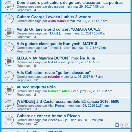
Donne cours particuliers de guitare classique - carpentras
Dernier message par
depassage
«
lun. mai 29, 2017 4:08 pm
Réponses :
4
Guitare George Lowden Luthier à vendre
Dernier message par
Alain Bauer
«
mar. avr. 11, 2017 4:07 pm
Vends Guitare Grand concert YAMAHA GC41S
Dernier message par
TEOULE
«
sam. mars 25, 2017 10:00 am
Réponses :
3
Vds guitare classique de Kuniyoshi MATSUI
Dernier message par
Tartine211
«
lun. févr. 06, 2017 12:47 pm
Réponses :
4
M.D.A > AV Maurice DUPONT modèle Julia
Dernier message par
hojk44
«
mar. janv. 31, 2017 4:55 pm
Réponses :
5
Vds Collection revue "guitare classique"
Dernier message par
rolanbo
«
dim. janv. 08, 2017 9:47 am
Réponses :
12
mirecourt-guitars-trio
Dernier message par
Daniel d'Arles
«
ven. janv. 06, 2017 9:58 am
Réponses :
2
[VENDUE] J-B Castelluccia modèle E1 épicéa 2016, 660€
Dernier message par
Alan Perros
«
ven. déc. 09, 2016 11:54 am
Réponses :
11
Guitare de concert Antonio Picado
Dernier message par
vicens'66
«
jeu. déc. 08, 2016 7:08 pm
Réponses :
17
1
2