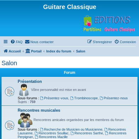
Guitare Classique
FAQ
Nous contacter
S’enregistrer
Connexion
Accueil
Portail
Index du forum
Salon
Salon
Forum
Présentation
Vôtre personnalité est mise en avant
Sous-forums :
Présentez-vous
,
Trombinoscope
,
Présentez-nous
Sujets :
759
Rencontres musicales
Rencontres amicales organisées par les membres du forum
Sous-forums :
Recherche de Musicien ou Musicienne
,
Rencontres
Lausanne
,
Rencontres Souillac
,
Rencontres Sarthe
,
Rencontres
Perpignan
,
Rencontres Mazille