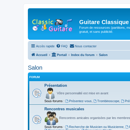
Guitare Classique
Forum de ressources (partitions, mu
gratuit, et sans publicité.
Accès rapide
FAQ
Nous contacter
Accueil
Portail
Index du forum
Salon
Salon
FORUM
Présentation
Vôtre personnalité est mise en avant
Sous-forums :
Présentez-vous
,
Trombinoscope
,
Pré
Rencontres musicales
Rencontres amicales organisées par les membres
Sous-forums :
Recherche de Musicien ou Musicienne
,