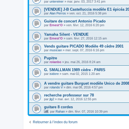
par
untereiner
»
mar. janv. 03, 2017 3:41 pm
[VENDUE] J-B Castelluccia modèle E1 épicéa 20
par
Alan Perros
»
ven. oct. 21, 2016 5:38 pm
Guitare de concert Antonio Picado
par
Ernest'O
»
ven. févr. 12, 2016 6:20 pm
Yamaha Silent - VENDUE
par
Ernest'O
»
sam. févr. 27, 2016 12:15 am
Vends guitare PICADO Modèle 49 cèdre 2001
par
musician
»
mer. sept. 07, 2016 6:16 pm
Pupitre
par
rolanbo
»
jeu. mai 26, 2016 8:24 am
G. SMALLMAN 1989 cèdre - PARIS
par
isidore
»
sam. mai 02, 2015 1:20 am
A vendre guitare Burguet modèle Unico de 200
par
rolando V
»
dim. mai 08, 2016 4:57 pm
recherche professeur sur 78
par
jlg2
»
mar. avr. 12, 2016 12:55 pm
guitare 8 cordes
par
Rahan
»
dim. févr. 07, 2016 10:39 pm
Retourner à l’index du forum