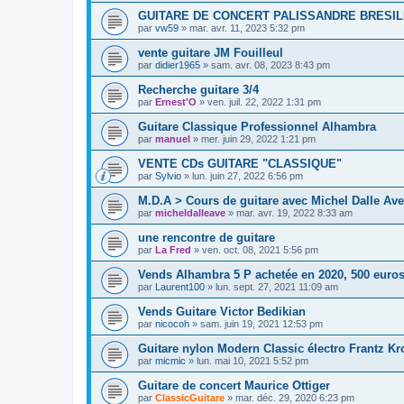
GUITARE DE CONCERT PALISSANDRE BRESIL
par
vw59
»
mar. avr. 11, 2023 5:32 pm
vente guitare JM Fouilleul
par
didier1965
»
sam. avr. 08, 2023 8:43 pm
Recherche guitare 3/4
par
Ernest'O
»
ven. juil. 22, 2022 1:31 pm
Guitare Classique Professionnel Alhambra
par
manuel
»
mer. juin 29, 2022 1:21 pm
VENTE CDs GUITARE "CLASSIQUE"
par
Sylvio
»
lun. juin 27, 2022 6:56 pm
M.D.A > Cours de guitare avec Michel Dalle Ave
par
micheldalleave
»
mar. avr. 19, 2022 8:33 am
une rencontre de guitare
par
La Fred
»
ven. oct. 08, 2021 5:56 pm
Vends Alhambra 5 P achetée en 2020, 500 euro
par
Laurent100
»
lun. sept. 27, 2021 11:09 am
Vends Guitare Victor Bedikian
par
nicocoh
»
sam. juin 19, 2021 12:53 pm
Guitare nylon Modern Classic électro Frantz Kr
par
micmic
»
lun. mai 10, 2021 5:52 pm
Guitare de concert Maurice Ottiger
par
ClassicGuitare
»
mar. déc. 29, 2020 6:23 pm