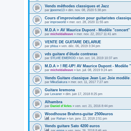
Vends méthodes classiques et Jazz
par
jipeeme13
»
dim. nov. 08, 2020 5:38 pm
Cours d'improvisation pour guitaristes classiq
par
improworld
»
mer. oct. 28, 2020 11:55 am
M.D.A > AV Maurice Dupont - Modèle "concert"
par
micheldalleave
»
mer. nov. 22, 2017 11:41 am
VENTE DE GUITARE DELARUE
par
phisa
»
ven. déc. 06, 2019 3:34 pm
vds guitare d'étude contreras
par
SYLVIE EMEROD
»
lun. oct. 14, 2019 10:37 am
M.D.A > ! RE-UP! AV Maurice Dupont - Modèle 
par
micheldalleave
»
lun. juil. 08, 2019 9:24 am
Vends Guitare classique Jean Luc Joie modèle 
par
MikaSakura
»
mer. oct. 11, 2017 7:27 am
Guitare kremona
par
Lexaner
»
dim. juin 17, 2018 8:25 pm
Alhambra
par
Daniel d'Arles
»
ven. oct. 21, 2016 8:44 pm
Woodhouse Brahms-guitar 2500euros
par
Rahan
»
lun. janv. 22, 2018 2:51 pm
Vends guitare Sato 4200 euros
par
empa
»
ven. janv. 26, 2018 8:46 am