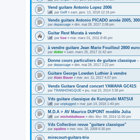
Vend guitare Antonio Lopez 2006
par
Geff
»
sam. janv. 13, 2018 12:16 pm
Vends guitare Antonio PICADO année 2005, 30
par
depassage
»
dim. mai 28, 2017 2:08 pm
Guitar Rest Murata à vendre
par
hoe
»
mar. mars 01, 2011 8:45 pm
à vendre guitare Jean Marie Fouilleul 2800 euro
par
didier
»
sam. mars 25, 2017 11:42 am
Donne cours particuliers de guitare classique -
par
depassage
»
dim. mai 28, 2017 2:22 pm
Guitare George Lowden Luthier à vendre
par
Alain Bauer
»
mar. avr. 11, 2017 4:07 pm
Vends Guitare Grand concert YAMAHA GC41S
par
TRANHONGQUE
»
jeu. mai 15, 2014 3:38 pm
Vds guitare classique de Kuniyoshi MATSUI
par
unplugged
»
mar. juin 14, 2016 1:40 pm
M.D.A > AV Maurice DUPONT modèle Julia
par
micheldalleave
»
dim. févr. 09, 2014 11:50 pm
Vds Collection revue "guitare classique"
par
opaline
»
mer. nov. 26, 2008 6:30 pm
mirecourt-guitars-trio