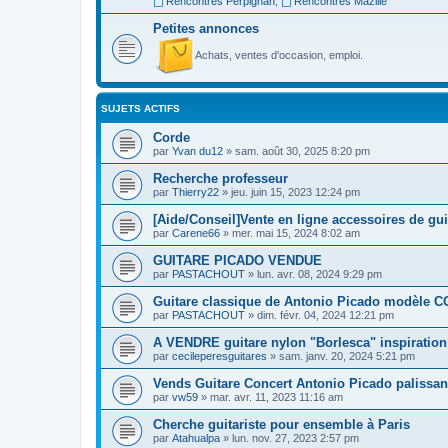
Rencontres Perpignan
,
Rencontres Mazille
Petites annonces
Achats, ventes d'occasion, emploi.
SUJETS ACTIFS
Corde
par
Yvan du12
»
sam. août 30, 2025 8:20 pm
Recherche professeur
par
Thierry22
»
jeu. juin 15, 2023 12:24 pm
[Aide/Conseil]Vente en ligne accessoires de gui
par
Carene66
»
mer. mai 15, 2024 8:02 am
GUITARE PICADO VENDUE
par
PASTACHOUT
»
lun. avr. 08, 2024 9:29 pm
Guitare classique de Antonio Picado modèle
par
PASTACHOUT
»
dim. févr. 04, 2024 12:21 pm
A VENDRE guitare nylon "Borlesca" inspiration 
par
cecileperesguitares
»
sam. janv. 20, 2024 5:21 pm
Vends Guitare Concert Antonio Picado palissan
par
vw59
»
mar. avr. 11, 2023 11:16 am
Cherche guitariste pour ensemble à Paris
par
Atahualpa
»
lun. nov. 27, 2023 2:57 pm