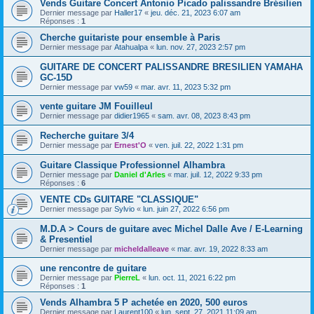
Vends Guitare Concert Antonio Picado palissandre Brésilien
Dernier message par
Haller17
«
jeu. déc. 21, 2023 6:07 am
Réponses :
1
Cherche guitariste pour ensemble à Paris
Dernier message par
Atahualpa
«
lun. nov. 27, 2023 2:57 pm
GUITARE DE CONCERT PALISSANDRE BRESILIEN YAMAHA
GC-15D
Dernier message par
vw59
«
mar. avr. 11, 2023 5:32 pm
vente guitare JM Fouilleul
Dernier message par
didier1965
«
sam. avr. 08, 2023 8:43 pm
Recherche guitare 3/4
Dernier message par
Ernest'O
«
ven. juil. 22, 2022 1:31 pm
Guitare Classique Professionnel Alhambra
Dernier message par
Daniel d'Arles
«
mar. juil. 12, 2022 9:33 pm
Réponses :
6
VENTE CDs GUITARE "CLASSIQUE"
Dernier message par
Sylvio
«
lun. juin 27, 2022 6:56 pm
M.D.A > Cours de guitare avec Michel Dalle Ave / E-Learning
& Presentiel
Dernier message par
micheldalleave
«
mar. avr. 19, 2022 8:33 am
une rencontre de guitare
Dernier message par
PierreL
«
lun. oct. 11, 2021 6:22 pm
Réponses :
1
Vends Alhambra 5 P achetée en 2020, 500 euros
Dernier message par
Laurent100
«
lun. sept. 27, 2021 11:09 am