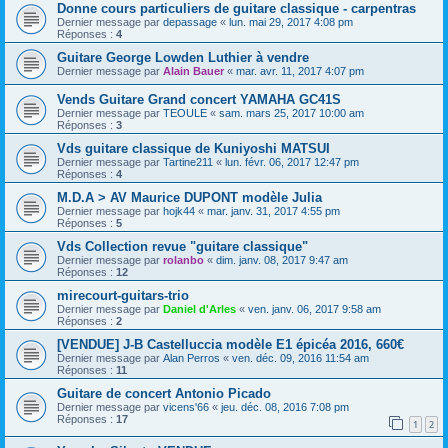
Donne cours particuliers de guitare classique - carpentras
Dernier message par
depassage
«
lun. mai 29, 2017 4:08 pm
Réponses :
4
Guitare George Lowden Luthier à vendre
Dernier message par
Alain Bauer
«
mar. avr. 11, 2017 4:07 pm
Vends Guitare Grand concert YAMAHA GC41S
Dernier message par
TEOULE
«
sam. mars 25, 2017 10:00 am
Réponses :
3
Vds guitare classique de Kuniyoshi MATSUI
Dernier message par
Tartine211
«
lun. févr. 06, 2017 12:47 pm
Réponses :
4
M.D.A > AV Maurice DUPONT modèle Julia
Dernier message par
hojk44
«
mar. janv. 31, 2017 4:55 pm
Réponses :
5
Vds Collection revue "guitare classique"
Dernier message par
rolanbo
«
dim. janv. 08, 2017 9:47 am
Réponses :
12
mirecourt-guitars-trio
Dernier message par
Daniel d'Arles
«
ven. janv. 06, 2017 9:58 am
Réponses :
2
[VENDUE] J-B Castelluccia modèle E1 épicéa 2016, 660€
Dernier message par
Alan Perros
«
ven. déc. 09, 2016 11:54 am
Réponses :
11
Guitare de concert Antonio Picado
Dernier message par
vicens'66
«
jeu. déc. 08, 2016 7:08 pm
Réponses :
17
1
2