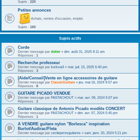
Sujets :
220
Petites annonces
Achats, ventes d'occasion, emploi.
Sujets :
160
Sujets actifs
Corde
Dernier message par
didier
«
dim. août 31, 2025 8:11 am
Réponses :
1
Recherche professeur
Dernier message par
kurksai3
«
mar. juil. 15, 2025 6:40 pm
Réponses :
3
[Aide/Conseil]Vente en ligne accessoires de guitare
Dernier message par
ClassicGuitare
«
jeu. mai 16, 2024 9:57 am
Réponses :
8
GUITARE PICADO VENDUE
Dernier message par
PASTACHOUT
«
mar. avr. 09, 2024 5:07 pm
Réponses :
2
Guitare classique de Antonio Picado modèle CONCERT
Dernier message par
PASTACHOUT
«
dim. avr. 07, 2024 5:45 pm
Réponses :
1
A VENDRE guitare nylon "Borlesca" inspiration
Burlot/Audirac/Fleta
Dernier message par
cecileperesguitares
«
sam. janv. 20, 2024 5:21 pm