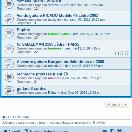
Yamaha Silent - VENDUE
Dernier message par
stramich
«
ven. déc. 02, 2016 5:27 am
Réponses :
12
Vends guitare PICADO Modèle 49 cèdre 2001
Dernier message par
musician
«
jeu. sept. 08, 2016 10:38 pm
Réponses :
3
Pupitre
Dernier message par
Daniel d'Arles
«
dim. juin 05, 2016 6:07 pm
Réponses :
13
G. SMALLMAN 1989 cèdre - PARIS
Dernier message par
tambora
«
ven. mai 13, 2016 3:15 pm
Réponses :
22
1
2
A vendre guitare Burguet modèle Unico de 2008
Dernier message par
rolando V
«
dim. mai 08, 2016 4:57 pm
recherche professeur sur 78
Dernier message par
mallorca
«
jeu. avr. 21, 2016 7:11 pm
Réponses :
2
guitare 8 cordes
Dernier message par
Rahan
«
dim. févr. 07, 2016 10:39 pm
Aller à
QUI EST EN LIGNE
Utilisateurs parcourant ce forum : Aucun utilisateur enregistré et 5 invités
Accueil
Portail
Index du forum