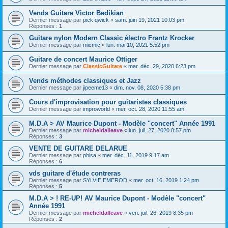
Vends Guitare Victor Bedikian
Dernier message par
pick qwick
«
sam. juin 19, 2021 10:03 pm
Réponses :
1
Guitare nylon Modern Classic électro Frantz Krocker
Dernier message par
micmic
«
lun. mai 10, 2021 5:52 pm
Guitare de concert Maurice Ottiger
Dernier message par
ClassicGuitare
«
mar. déc. 29, 2020 6:23 pm
Vends méthodes classiques et Jazz
Dernier message par
jipeeme13
«
dim. nov. 08, 2020 5:38 pm
Cours d'improvisation pour guitaristes classiques
Dernier message par
improworld
«
mer. oct. 28, 2020 11:55 am
M.D.A > AV Maurice Dupont - Modèle "concert" Année 1991
Dernier message par
micheldalleave
«
lun. juil. 27, 2020 8:57 pm
Réponses :
3
VENTE DE GUITARE DELARUE
Dernier message par
phisa
«
mer. déc. 11, 2019 9:17 am
Réponses :
6
vds guitare d'étude contreras
Dernier message par
SYLVIE EMEROD
«
mer. oct. 16, 2019 1:24 pm
Réponses :
5
M.D.A > ! RE-UP! AV Maurice Dupont - Modèle "concert"
Année 1991
Dernier message par
micheldalleave
«
ven. juil. 26, 2019 8:35 pm
Réponses :
2