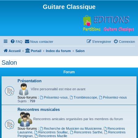
Guitare Classique
FAQ
Nous contacter
S’enregistrer
Connexion
Accueil
Portail
Index du forum
Salon
Salon
Forum
Présentation
Vôtre personnalité est mise en avant
Sous-forums :
Présentez-vous
,
Trombinoscope
,
Présentez-nous
Sujets :
759
Rencontres musicales
Rencontres amicales organisées par les membres du forum
Sous-forums :
Recherche de Musicien ou Musicienne
,
Rencontres
Lausanne
,
Rencontres Souillac
,
Rencontres Sarthe
,
Rencontres
Perpignan
,
Rencontres Mazille