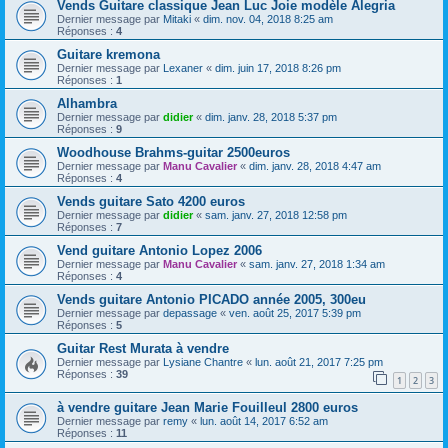
Vends Guitare classique Jean Luc Joie modèle Alegria
Dernier message par
Mitaki
«
dim. nov. 04, 2018 8:25 am
Réponses :
4
Guitare kremona
Dernier message par
Lexaner
«
dim. juin 17, 2018 8:26 pm
Réponses :
1
Alhambra
Dernier message par
didier
«
dim. janv. 28, 2018 5:37 pm
Réponses :
9
Woodhouse Brahms-guitar 2500euros
Dernier message par
Manu Cavalier
«
dim. janv. 28, 2018 4:47 am
Réponses :
4
Vends guitare Sato 4200 euros
Dernier message par
didier
«
sam. janv. 27, 2018 12:58 pm
Réponses :
7
Vend guitare Antonio Lopez 2006
Dernier message par
Manu Cavalier
«
sam. janv. 27, 2018 1:34 am
Réponses :
4
Vends guitare Antonio PICADO année 2005, 300eu
Dernier message par
depassage
«
ven. août 25, 2017 5:39 pm
Réponses :
5
Guitar Rest Murata à vendre
Dernier message par
Lysiane Chantre
«
lun. août 21, 2017 7:25 pm
Réponses :
39
1
2
3
à vendre guitare Jean Marie Fouilleul 2800 euros
Dernier message par
remy
«
lun. août 14, 2017 6:52 am
Réponses :
11