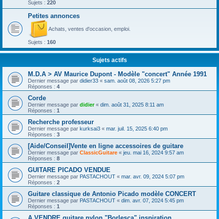
Sujets :
220
Petites annonces
Achats, ventes d'occasion, emploi.
Sujets :
160
Sujets actifs
M.D.A > AV Maurice Dupont - Modèle "concert" Année 1991
Dernier message par
didier33
«
sam. août 08, 2026 5:27 pm
Réponses :
4
Corde
Dernier message par
didier
«
dim. août 31, 2025 8:11 am
Réponses :
1
Recherche professeur
Dernier message par
kurksai3
«
mar. juil. 15, 2025 6:40 pm
Réponses :
3
[Aide/Conseil]Vente en ligne accessoires de guitare
Dernier message par
ClassicGuitare
«
jeu. mai 16, 2024 9:57 am
Réponses :
8
GUITARE PICADO VENDUE
Dernier message par
PASTACHOUT
«
mar. avr. 09, 2024 5:07 pm
Réponses :
2
Guitare classique de Antonio Picado modèle CONCERT
Dernier message par
PASTACHOUT
«
dim. avr. 07, 2024 5:45 pm
Réponses :
1
A VENDRE guitare nylon "Borlesca" inspiration