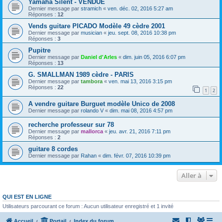
Yamaha Silent - VENDUE
Dernier message par
stramich
«
ven. déc. 02, 2016 5:27 am
Réponses :
12
Vends guitare PICADO Modèle 49 cèdre 2001
Dernier message par
musician
«
jeu. sept. 08, 2016 10:38 pm
Réponses :
3
Pupitre
Dernier message par
Daniel d'Arles
«
dim. juin 05, 2016 6:07 pm
Réponses :
13
G. SMALLMAN 1989 cèdre - PARIS
Dernier message par
tambora
«
ven. mai 13, 2016 3:15 pm
Réponses :
22
1
2
A vendre guitare Burguet modèle Unico de 2008
Dernier message par
rolando V
«
dim. mai 08, 2016 4:57 pm
recherche professeur sur 78
Dernier message par
mallorca
«
jeu. avr. 21, 2016 7:11 pm
Réponses :
2
guitare 8 cordes
Dernier message par
Rahan
«
dim. févr. 07, 2016 10:39 pm
Aller à
QUI EST EN LIGNE
Utilisateurs parcourant ce forum : Aucun utilisateur enregistré et 1 invité
Accueil
Portail
Index du forum