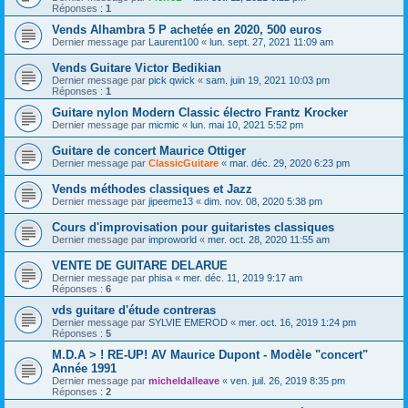
Réponses :
1
Vends Alhambra 5 P achetée en 2020, 500 euros
Dernier message par
Laurent100
«
lun. sept. 27, 2021 11:09 am
Vends Guitare Victor Bedikian
Dernier message par
pick qwick
«
sam. juin 19, 2021 10:03 pm
Réponses :
1
Guitare nylon Modern Classic électro Frantz Krocker
Dernier message par
micmic
«
lun. mai 10, 2021 5:52 pm
Guitare de concert Maurice Ottiger
Dernier message par
ClassicGuitare
«
mar. déc. 29, 2020 6:23 pm
Vends méthodes classiques et Jazz
Dernier message par
jipeeme13
«
dim. nov. 08, 2020 5:38 pm
Cours d'improvisation pour guitaristes classiques
Dernier message par
improworld
«
mer. oct. 28, 2020 11:55 am
VENTE DE GUITARE DELARUE
Dernier message par
phisa
«
mer. déc. 11, 2019 9:17 am
Réponses :
6
vds guitare d'étude contreras
Dernier message par
SYLVIE EMEROD
«
mer. oct. 16, 2019 1:24 pm
Réponses :
5
M.D.A > ! RE-UP! AV Maurice Dupont - Modèle "concert"
Année 1991
Dernier message par
micheldalleave
«
ven. juil. 26, 2019 8:35 pm
Réponses :
2