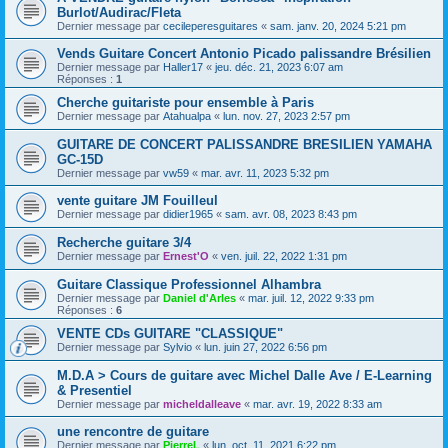
Burlot/Audirac/Fleta
Dernier message par
cecileperesguitares
«
sam. janv. 20, 2024 5:21 pm
Vends Guitare Concert Antonio Picado palissandre Brésilien
Dernier message par
Haller17
«
jeu. déc. 21, 2023 6:07 am
Réponses :
1
Cherche guitariste pour ensemble à Paris
Dernier message par
Atahualpa
«
lun. nov. 27, 2023 2:57 pm
GUITARE DE CONCERT PALISSANDRE BRESILIEN YAMAHA
GC-15D
Dernier message par
vw59
«
mar. avr. 11, 2023 5:32 pm
vente guitare JM Fouilleul
Dernier message par
didier1965
«
sam. avr. 08, 2023 8:43 pm
Recherche guitare 3/4
Dernier message par
Ernest'O
«
ven. juil. 22, 2022 1:31 pm
Guitare Classique Professionnel Alhambra
Dernier message par
Daniel d'Arles
«
mar. juil. 12, 2022 9:33 pm
Réponses :
6
VENTE CDs GUITARE "CLASSIQUE"
Dernier message par
Sylvio
«
lun. juin 27, 2022 6:56 pm
M.D.A > Cours de guitare avec Michel Dalle Ave / E-Learning
& Presentiel
Dernier message par
micheldalleave
«
mar. avr. 19, 2022 8:33 am
une rencontre de guitare
Dernier message par
PierreL
«
lun. oct. 11, 2021 6:22 pm