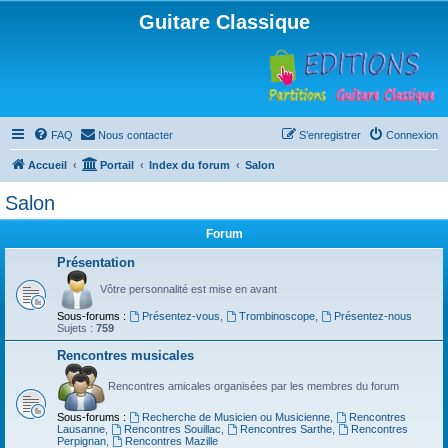
Guitare Classique
FAQ
Nous contacter
S’enregistrer
Connexion
Accueil
Portail
Index du forum
Salon
Salon
Forum
Présentation
Vôtre personnalité est mise en avant
Sous-forums :
Présentez-vous
,
Trombinoscope
,
Présentez-nous
Sujets :
759
Rencontres musicales
Rencontres amicales organisées par les membres du forum
Sous-forums :
Recherche de Musicien ou Musicienne
,
Rencontres
Lausanne
,
Rencontres Souillac
,
Rencontres Sarthe
,
Rencontres
Perpignan
,
Rencontres Mazille