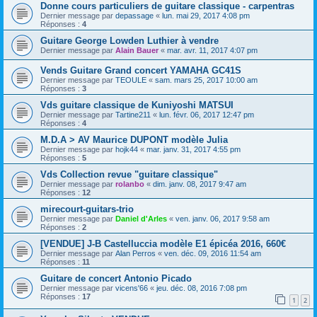
Donne cours particuliers de guitare classique - carpentras
Dernier message par
depassage
«
lun. mai 29, 2017 4:08 pm
Réponses :
4
Guitare George Lowden Luthier à vendre
Dernier message par
Alain Bauer
«
mar. avr. 11, 2017 4:07 pm
Vends Guitare Grand concert YAMAHA GC41S
Dernier message par
TEOULE
«
sam. mars 25, 2017 10:00 am
Réponses :
3
Vds guitare classique de Kuniyoshi MATSUI
Dernier message par
Tartine211
«
lun. févr. 06, 2017 12:47 pm
Réponses :
4
M.D.A > AV Maurice DUPONT modèle Julia
Dernier message par
hojk44
«
mar. janv. 31, 2017 4:55 pm
Réponses :
5
Vds Collection revue "guitare classique"
Dernier message par
rolanbo
«
dim. janv. 08, 2017 9:47 am
Réponses :
12
mirecourt-guitars-trio
Dernier message par
Daniel d'Arles
«
ven. janv. 06, 2017 9:58 am
Réponses :
2
[VENDUE] J-B Castelluccia modèle E1 épicéa 2016, 660€
Dernier message par
Alan Perros
«
ven. déc. 09, 2016 11:54 am
Réponses :
11
Guitare de concert Antonio Picado
Dernier message par
vicens'66
«
jeu. déc. 08, 2016 7:08 pm
Réponses :
17
1
2