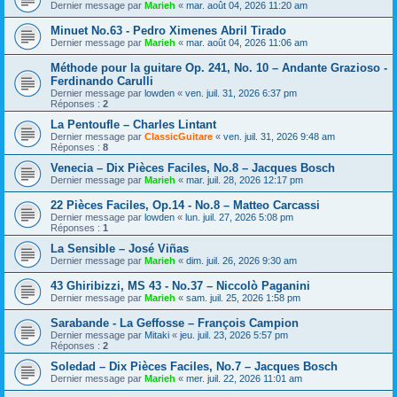
Dernier message par
Marieh
«
mar. août 04, 2026 11:20 am
Minuet No.63 - Pedro Ximenes Abril Tirado
Dernier message par
Marieh
«
mar. août 04, 2026 11:06 am
Méthode pour la guitare Op. 241, No. 10 – Andante Grazioso -
Ferdinando Carulli
Dernier message par
lowden
«
ven. juil. 31, 2026 6:37 pm
Réponses :
2
La Pentoufle – Charles Lintant
Dernier message par
ClassicGuitare
«
ven. juil. 31, 2026 9:48 am
Réponses :
8
Venecia – Dix Pièces Faciles, No.8 – Jacques Bosch
Dernier message par
Marieh
«
mar. juil. 28, 2026 12:17 pm
22 Pièces Faciles, Op.14 - No.8 – Matteo Carcassi
Dernier message par
lowden
«
lun. juil. 27, 2026 5:08 pm
Réponses :
1
La Sensible – José Viñas
Dernier message par
Marieh
«
dim. juil. 26, 2026 9:30 am
43 Ghiribizzi, MS 43 - No.37 – Niccolò Paganini
Dernier message par
Marieh
«
sam. juil. 25, 2026 1:58 pm
Sarabande - La Geffosse – François Campion
Dernier message par
Mitaki
«
jeu. juil. 23, 2026 5:57 pm
Réponses :
2
Soledad – Dix Pièces Faciles, No.7 – Jacques Bosch
Dernier message par
Marieh
«
mer. juil. 22, 2026 11:01 am