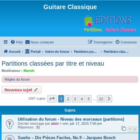
Guitare Classique
FAQ
Nous contacter
S’enregistrer
Connexion
Accueil
Portail
Index du forum
Partitions pour guitare en libre téléchargement
Partitions classées par titre et niveau
Partitions classées par titre et niveau
Modérateur :
Marieh
Règles du forum
Nouveau sujet
Page
1
sur
22
1
2
3
4
5
22
Suivante
1097 sujets
…
Sujets
Utilisation du forum - Niveau des morceaux (partitions)
Dernier message par
alain
«
ven. juil. 17, 2015 7:00 pm
Réponses :
21
1
2
Sueño – Dix Pièces Faciles, No.9 – Jacques Bosch