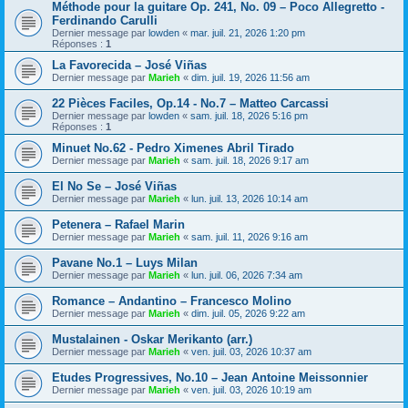
Méthode pour la guitare Op. 241, No. 09 – Poco Allegretto -
Ferdinando Carulli
Dernier message par
lowden
«
mar. juil. 21, 2026 1:20 pm
Réponses :
1
La Favorecida – José Viñas
Dernier message par
Marieh
«
dim. juil. 19, 2026 11:56 am
22 Pièces Faciles, Op.14 - No.7 – Matteo Carcassi
Dernier message par
lowden
«
sam. juil. 18, 2026 5:16 pm
Réponses :
1
Minuet No.62 - Pedro Ximenes Abril Tirado
Dernier message par
Marieh
«
sam. juil. 18, 2026 9:17 am
El No Se – José Viñas
Dernier message par
Marieh
«
lun. juil. 13, 2026 10:14 am
Petenera – Rafael Marin
Dernier message par
Marieh
«
sam. juil. 11, 2026 9:16 am
Pavane No.1 – Luys Milan
Dernier message par
Marieh
«
lun. juil. 06, 2026 7:34 am
Romance – Andantino – Francesco Molino
Dernier message par
Marieh
«
dim. juil. 05, 2026 9:22 am
Mustalainen - Oskar Merikanto (arr.)
Dernier message par
Marieh
«
ven. juil. 03, 2026 10:37 am
Etudes Progressives, No.10 – Jean Antoine Meissonnier
Dernier message par
Marieh
«
ven. juil. 03, 2026 10:19 am