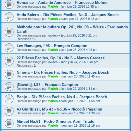
Romance – Andante Amoroso – Francesco Molino
Dernier message par
Marieh
«
lun. juin 29, 2026 10:35 am
Anda Salero – Dix Pièces Faciles, No.6 – Jacques Bosch
Dernier message par
Marieh
«
sam. juin 27, 2026 9:23 am
Méthode pour la guitare Op. 241, No. 08 – Walze - Ferdinando
Carulli
Dernier message par
lowden
«
jeu. juin 25, 2026 5:21 pm
Réponses :
1
Les Ramages, f.96 – François Campion
Dernier message par
Marieh
«
jeu. juin 25, 2026 4:03 pm
22 Pièces Faciles, Op.14 - No.6 – Matteo Carcassi
Dernier message par
lowden
«
mer. juin 24, 2026 1:40 pm
Réponses :
1
Niñeria – Dix Pièces Faciles, No.5 – Jacques Bosch
Dernier message par
Marieh
«
mar. juin 23, 2026 11:45 am
[Gavote], f.97 – François Campion
Dernier message par
Marieh
«
lun. juin 22, 2026 1:31 pm
Banjo – Dix Pièces Faciles, No.4 – Jacques Bosch
Dernier message par
Marieh
«
ven. juin 19, 2026 11:55 am
43 Ghiribizzi, MS 43 - No.36 – Niccolò Paganini
Dernier message par
Marieh
«
ven. juin 19, 2026 11:39 am
Minuet No.61 - Pedro Ximenes Abril Tirado
Dernier message par
Marieh
«
ven. juin 19, 2026 11:19 am