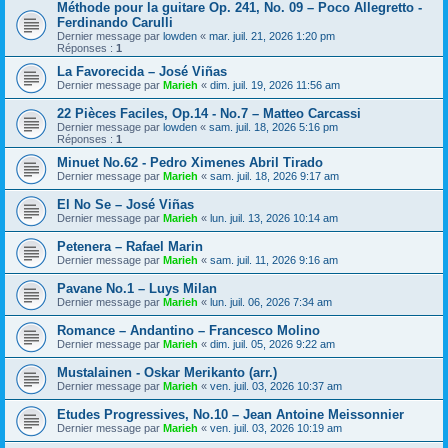
Méthode pour la guitare Op. 241, No. 09 – Poco Allegretto -
Ferdinando Carulli
Dernier message par
lowden
«
mar. juil. 21, 2026 1:20 pm
Réponses :
1
La Favorecida – José Viñas
Dernier message par
Marieh
«
dim. juil. 19, 2026 11:56 am
22 Pièces Faciles, Op.14 - No.7 – Matteo Carcassi
Dernier message par
lowden
«
sam. juil. 18, 2026 5:16 pm
Réponses :
1
Minuet No.62 - Pedro Ximenes Abril Tirado
Dernier message par
Marieh
«
sam. juil. 18, 2026 9:17 am
El No Se – José Viñas
Dernier message par
Marieh
«
lun. juil. 13, 2026 10:14 am
Petenera – Rafael Marin
Dernier message par
Marieh
«
sam. juil. 11, 2026 9:16 am
Pavane No.1 – Luys Milan
Dernier message par
Marieh
«
lun. juil. 06, 2026 7:34 am
Romance – Andantino – Francesco Molino
Dernier message par
Marieh
«
dim. juil. 05, 2026 9:22 am
Mustalainen - Oskar Merikanto (arr.)
Dernier message par
Marieh
«
ven. juil. 03, 2026 10:37 am
Etudes Progressives, No.10 – Jean Antoine Meissonnier
Dernier message par
Marieh
«
ven. juil. 03, 2026 10:19 am