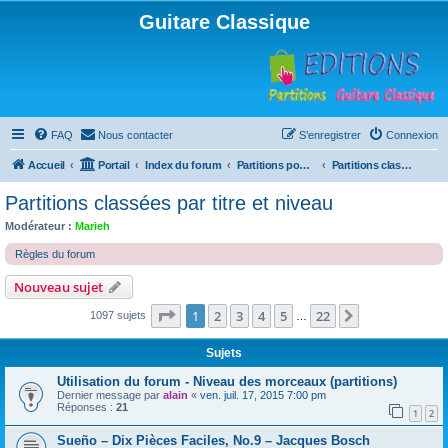
Guitare Classique
FAQ
Nous contacter
S’enregistrer
Connexion
Accueil
Portail
Index du forum
Partitions pour guitare en libre téléchargement
Partitions classées par titre et niveau
Partitions classées par titre et niveau
Modérateur :
Marieh
Règles du forum
Nouveau sujet
Page
1
sur
22
1
2
3
4
5
22
Suivante
1097 sujets
…
Sujets
Utilisation du forum - Niveau des morceaux (partitions)
Dernier message par
alain
«
ven. juil. 17, 2015 7:00 pm
Réponses :
21
1
2
Sueño – Dix Pièces Faciles, No.9 – Jacques Bosch