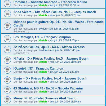
Romance – Andante Amoroso – Francesco Molino
Dernier message par
Marieh
«
lun. juin 29, 2026 10:35 am
Anda Salero – Dix Pièces Faciles, No.6 – Jacques Bosch
Dernier message par
Marieh
«
sam. juin 27, 2026 9:23 am
Méthode pour la guitare Op. 241, No. 08 – Walze - Ferdinando
Carulli
Dernier message par
lowden
«
jeu. juin 25, 2026 5:21 pm
Réponses :
1
Les Ramages, f.96 – François Campion
Dernier message par
Marieh
«
jeu. juin 25, 2026 4:03 pm
22 Pièces Faciles, Op.14 - No.6 – Matteo Carcassi
Dernier message par
lowden
«
mer. juin 24, 2026 1:40 pm
Réponses :
1
Niñeria – Dix Pièces Faciles, No.5 – Jacques Bosch
Dernier message par
Marieh
«
mar. juin 23, 2026 11:45 am
[Gavote], f.97 – François Campion
Dernier message par
Marieh
«
lun. juin 22, 2026 1:31 pm
Banjo – Dix Pièces Faciles, No.4 – Jacques Bosch
Dernier message par
Marieh
«
ven. juin 19, 2026 11:55 am
43 Ghiribizzi, MS 43 - No.36 – Niccolò Paganini
Dernier message par
Marieh
«
ven. juin 19, 2026 11:39 am
Minuet No.61 - Pedro Ximenes Abril Tirado
Dernier message par
Marieh
«
ven. juin 19, 2026 11:19 am