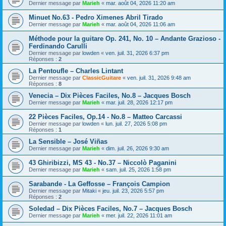
Dernier message par
Marieh
«
mar. août 04, 2026 11:20 am
Minuet No.63 - Pedro Ximenes Abril Tirado
Dernier message par
Marieh
«
mar. août 04, 2026 11:06 am
Méthode pour la guitare Op. 241, No. 10 – Andante Grazioso -
Ferdinando Carulli
Dernier message par
lowden
«
ven. juil. 31, 2026 6:37 pm
Réponses :
2
La Pentoufle – Charles Lintant
Dernier message par
ClassicGuitare
«
ven. juil. 31, 2026 9:48 am
Réponses :
8
Venecia – Dix Pièces Faciles, No.8 – Jacques Bosch
Dernier message par
Marieh
«
mar. juil. 28, 2026 12:17 pm
22 Pièces Faciles, Op.14 - No.8 – Matteo Carcassi
Dernier message par
lowden
«
lun. juil. 27, 2026 5:08 pm
Réponses :
1
La Sensible – José Viñas
Dernier message par
Marieh
«
dim. juil. 26, 2026 9:30 am
43 Ghiribizzi, MS 43 - No.37 – Niccolò Paganini
Dernier message par
Marieh
«
sam. juil. 25, 2026 1:58 pm
Sarabande - La Geffosse – François Campion
Dernier message par
Mitaki
«
jeu. juil. 23, 2026 5:57 pm
Réponses :
2
Soledad – Dix Pièces Faciles, No.7 – Jacques Bosch
Dernier message par
Marieh
«
mer. juil. 22, 2026 11:01 am