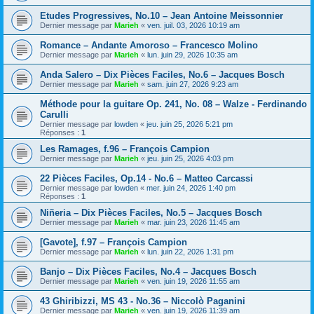
Etudes Progressives, No.10 – Jean Antoine Meissonnier
Dernier message par
Marieh
«
ven. juil. 03, 2026 10:19 am
Romance – Andante Amoroso – Francesco Molino
Dernier message par
Marieh
«
lun. juin 29, 2026 10:35 am
Anda Salero – Dix Pièces Faciles, No.6 – Jacques Bosch
Dernier message par
Marieh
«
sam. juin 27, 2026 9:23 am
Méthode pour la guitare Op. 241, No. 08 – Walze - Ferdinando
Carulli
Dernier message par
lowden
«
jeu. juin 25, 2026 5:21 pm
Réponses :
1
Les Ramages, f.96 – François Campion
Dernier message par
Marieh
«
jeu. juin 25, 2026 4:03 pm
22 Pièces Faciles, Op.14 - No.6 – Matteo Carcassi
Dernier message par
lowden
«
mer. juin 24, 2026 1:40 pm
Réponses :
1
Niñeria – Dix Pièces Faciles, No.5 – Jacques Bosch
Dernier message par
Marieh
«
mar. juin 23, 2026 11:45 am
[Gavote], f.97 – François Campion
Dernier message par
Marieh
«
lun. juin 22, 2026 1:31 pm
Banjo – Dix Pièces Faciles, No.4 – Jacques Bosch
Dernier message par
Marieh
«
ven. juin 19, 2026 11:55 am
43 Ghiribizzi, MS 43 - No.36 – Niccolò Paganini
Dernier message par
Marieh
«
ven. juin 19, 2026 11:39 am