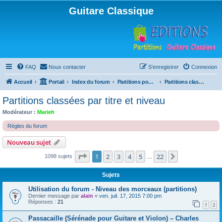
Guitare Classique
FAQ
Nous contacter
S’enregistrer
Connexion
Accueil
Portail
Index du forum
Partitions pour guitare en libre téléchargement
Partitions classées par titre et niveau
Partitions classées par titre et niveau
Modérateur :
Marieh
Règles du forum
Nouveau sujet
Page
1
sur
22
1
2
3
4
5
22
Suivante
1098 sujets
…
Sujets
Utilisation du forum - Niveau des morceaux (partitions)
Dernier message par
alain
«
ven. juil. 17, 2015 7:00 pm
Réponses :
21
1
2
Passacaille (Sérénade pour Guitare et Violon) – Charles