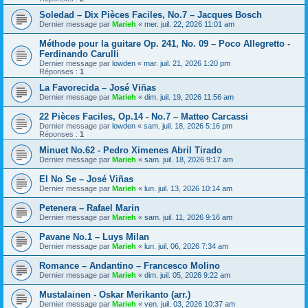
Soledad – Dix Pièces Faciles, No.7 – Jacques Bosch
Dernier message par
Marieh
«
mer. juil. 22, 2026 11:01 am
Méthode pour la guitare Op. 241, No. 09 – Poco Allegretto -
Ferdinando Carulli
Dernier message par
lowden
«
mar. juil. 21, 2026 1:20 pm
Réponses :
1
La Favorecida – José Viñas
Dernier message par
Marieh
«
dim. juil. 19, 2026 11:56 am
22 Pièces Faciles, Op.14 - No.7 – Matteo Carcassi
Dernier message par
lowden
«
sam. juil. 18, 2026 5:16 pm
Réponses :
1
Minuet No.62 - Pedro Ximenes Abril Tirado
Dernier message par
Marieh
«
sam. juil. 18, 2026 9:17 am
El No Se – José Viñas
Dernier message par
Marieh
«
lun. juil. 13, 2026 10:14 am
Petenera – Rafael Marin
Dernier message par
Marieh
«
sam. juil. 11, 2026 9:16 am
Pavane No.1 – Luys Milan
Dernier message par
Marieh
«
lun. juil. 06, 2026 7:34 am
Romance – Andantino – Francesco Molino
Dernier message par
Marieh
«
dim. juil. 05, 2026 9:22 am
Mustalainen - Oskar Merikanto (arr.)
Dernier message par
Marieh
«
ven. juil. 03, 2026 10:37 am