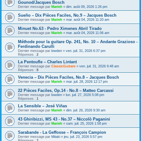
Gounod/Jacques Bosch
Dernier message par
Marieh
«
dim. août 09, 2026 1:26 pm
Sueño – Dix Pièces Faciles, No.9 – Jacques Bosch
Dernier message par
Marieh
«
mar. août 04, 2026 11:20 am
Minuet No.63 - Pedro Ximenes Abril Tirado
Dernier message par
Marieh
«
mar. août 04, 2026 11:06 am
Méthode pour la guitare Op. 241, No. 10 – Andante Grazioso -
Ferdinando Carulli
Dernier message par
lowden
«
ven. juil. 31, 2026 6:37 pm
Réponses :
2
La Pentoufle – Charles Lintant
Dernier message par
ClassicGuitare
«
ven. juil. 31, 2026 9:48 am
Réponses :
8
Venecia – Dix Pièces Faciles, No.8 – Jacques Bosch
Dernier message par
Marieh
«
mar. juil. 28, 2026 12:17 pm
22 Pièces Faciles, Op.14 - No.8 – Matteo Carcassi
Dernier message par
lowden
«
lun. juil. 27, 2026 5:08 pm
Réponses :
1
La Sensible – José Viñas
Dernier message par
Marieh
«
dim. juil. 26, 2026 9:30 am
43 Ghiribizzi, MS 43 - No.37 – Niccolò Paganini
Dernier message par
Marieh
«
sam. juil. 25, 2026 1:58 pm
Sarabande - La Geffosse – François Campion
Dernier message par
Mitaki
«
jeu. juil. 23, 2026 5:57 pm
Réponses :
2