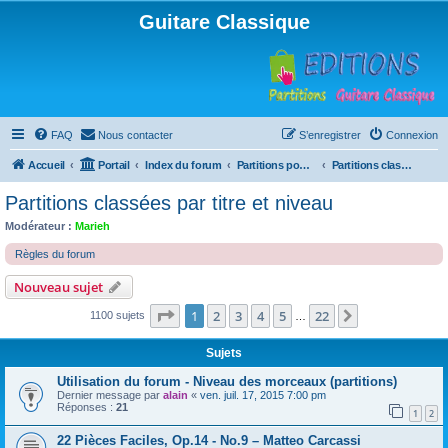
Guitare Classique
FAQ
Nous contacter
S’enregistrer
Connexion
Accueil
Portail
Index du forum
Partitions pour guitare en libre téléchargement
Partitions classées par titre et niveau
Partitions classées par titre et niveau
Modérateur :
Marieh
Règles du forum
Nouveau sujet
Page
1
sur
22
1
2
3
4
5
22
Suivante
1100 sujets
…
Sujets
Utilisation du forum - Niveau des morceaux (partitions)
Dernier message par
alain
«
ven. juil. 17, 2015 7:00 pm
Réponses :
21
1
2
22 Pièces Faciles, Op.14 - No.9 – Matteo Carcassi