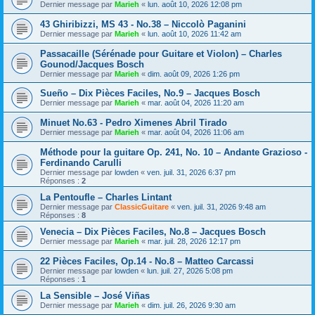
Dernier message par
Marieh
«
lun. août 10, 2026 12:08 pm
43 Ghiribizzi, MS 43 - No.38 – Niccolò Paganini
Dernier message par
Marieh
«
lun. août 10, 2026 11:42 am
Passacaille (Sérénade pour Guitare et Violon) – Charles
Gounod/Jacques Bosch
Dernier message par
Marieh
«
dim. août 09, 2026 1:26 pm
Sueño – Dix Pièces Faciles, No.9 – Jacques Bosch
Dernier message par
Marieh
«
mar. août 04, 2026 11:20 am
Minuet No.63 - Pedro Ximenes Abril Tirado
Dernier message par
Marieh
«
mar. août 04, 2026 11:06 am
Méthode pour la guitare Op. 241, No. 10 – Andante Grazioso -
Ferdinando Carulli
Dernier message par
lowden
«
ven. juil. 31, 2026 6:37 pm
Réponses :
2
La Pentoufle – Charles Lintant
Dernier message par
ClassicGuitare
«
ven. juil. 31, 2026 9:48 am
Réponses :
8
Venecia – Dix Pièces Faciles, No.8 – Jacques Bosch
Dernier message par
Marieh
«
mar. juil. 28, 2026 12:17 pm
22 Pièces Faciles, Op.14 - No.8 – Matteo Carcassi
Dernier message par
lowden
«
lun. juil. 27, 2026 5:08 pm
Réponses :
1
La Sensible – José Viñas
Dernier message par
Marieh
«
dim. juil. 26, 2026 9:30 am