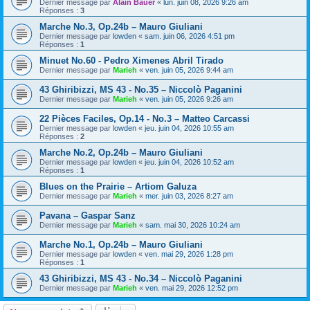
Dernier message par
Alain Bauer
«
lun. juin 08, 2026 9:26 am
Réponses :
3
Marche No.3, Op.24b – Mauro Giuliani
Dernier message par
lowden
«
sam. juin 06, 2026 4:51 pm
Réponses :
1
Minuet No.60 - Pedro Ximenes Abril Tirado
Dernier message par
Marieh
«
ven. juin 05, 2026 9:44 am
43 Ghiribizzi, MS 43 - No.35 – Niccolò Paganini
Dernier message par
Marieh
«
ven. juin 05, 2026 9:26 am
22 Pièces Faciles, Op.14 - No.3 – Matteo Carcassi
Dernier message par
lowden
«
jeu. juin 04, 2026 10:55 am
Réponses :
2
Marche No.2, Op.24b – Mauro Giuliani
Dernier message par
lowden
«
jeu. juin 04, 2026 10:52 am
Réponses :
1
Blues on the Prairie – Artiom Galuza
Dernier message par
Marieh
«
mer. juin 03, 2026 8:27 am
Pavana – Gaspar Sanz
Dernier message par
Marieh
«
sam. mai 30, 2026 10:24 am
Marche No.1, Op.24b – Mauro Giuliani
Dernier message par
lowden
«
ven. mai 29, 2026 1:28 pm
Réponses :
1
43 Ghiribizzi, MS 43 - No.34 – Niccolò Paganini
Dernier message par
Marieh
«
ven. mai 29, 2026 12:52 pm