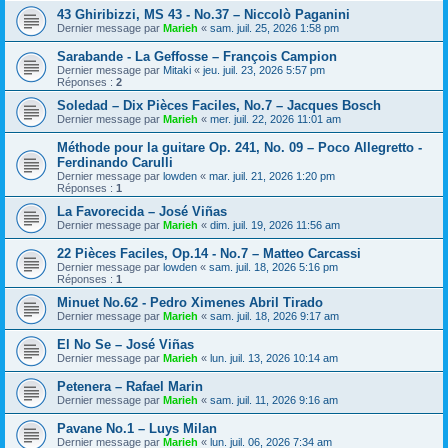
43 Ghiribizzi, MS 43 - No.37 – Niccolò Paganini
Dernier message par
Marieh
«
sam. juil. 25, 2026 1:58 pm
Sarabande - La Geffosse – François Campion
Dernier message par
Mitaki
«
jeu. juil. 23, 2026 5:57 pm
Réponses :
2
Soledad – Dix Pièces Faciles, No.7 – Jacques Bosch
Dernier message par
Marieh
«
mer. juil. 22, 2026 11:01 am
Méthode pour la guitare Op. 241, No. 09 – Poco Allegretto -
Ferdinando Carulli
Dernier message par
lowden
«
mar. juil. 21, 2026 1:20 pm
Réponses :
1
La Favorecida – José Viñas
Dernier message par
Marieh
«
dim. juil. 19, 2026 11:56 am
22 Pièces Faciles, Op.14 - No.7 – Matteo Carcassi
Dernier message par
lowden
«
sam. juil. 18, 2026 5:16 pm
Réponses :
1
Minuet No.62 - Pedro Ximenes Abril Tirado
Dernier message par
Marieh
«
sam. juil. 18, 2026 9:17 am
El No Se – José Viñas
Dernier message par
Marieh
«
lun. juil. 13, 2026 10:14 am
Petenera – Rafael Marin
Dernier message par
Marieh
«
sam. juil. 11, 2026 9:16 am
Pavane No.1 – Luys Milan
Dernier message par
Marieh
«
lun. juil. 06, 2026 7:34 am