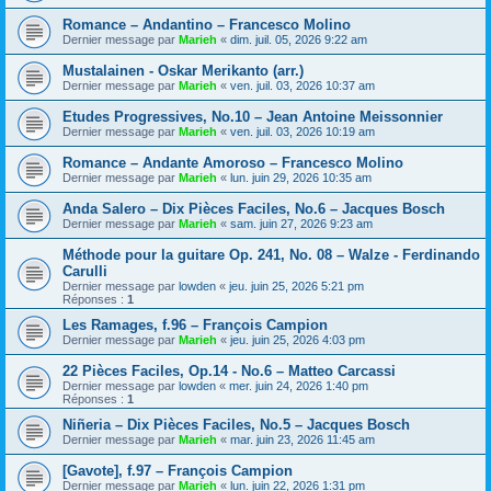
Romance – Andantino – Francesco Molino
Dernier message par
Marieh
«
dim. juil. 05, 2026 9:22 am
Mustalainen - Oskar Merikanto (arr.)
Dernier message par
Marieh
«
ven. juil. 03, 2026 10:37 am
Etudes Progressives, No.10 – Jean Antoine Meissonnier
Dernier message par
Marieh
«
ven. juil. 03, 2026 10:19 am
Romance – Andante Amoroso – Francesco Molino
Dernier message par
Marieh
«
lun. juin 29, 2026 10:35 am
Anda Salero – Dix Pièces Faciles, No.6 – Jacques Bosch
Dernier message par
Marieh
«
sam. juin 27, 2026 9:23 am
Méthode pour la guitare Op. 241, No. 08 – Walze - Ferdinando
Carulli
Dernier message par
lowden
«
jeu. juin 25, 2026 5:21 pm
Réponses :
1
Les Ramages, f.96 – François Campion
Dernier message par
Marieh
«
jeu. juin 25, 2026 4:03 pm
22 Pièces Faciles, Op.14 - No.6 – Matteo Carcassi
Dernier message par
lowden
«
mer. juin 24, 2026 1:40 pm
Réponses :
1
Niñeria – Dix Pièces Faciles, No.5 – Jacques Bosch
Dernier message par
Marieh
«
mar. juin 23, 2026 11:45 am
[Gavote], f.97 – François Campion
Dernier message par
Marieh
«
lun. juin 22, 2026 1:31 pm